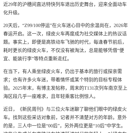
近29年的沪穗间直达特快列车退出历史舞台，迎来全面动车
化升级。
20天后，“Z99/100停运”在火车迷心目中的余温尚在，2026年
春运开启。这一次，绿皮火车再度成为社交媒体上的热议话
题。事实上，即便是高铁动车飞驰的时代，每逢春节前后，
耗时更长的绿皮火车，不仅没有被淘汰，总是能够凭借“便
宜、能装行李”等特点重新走红。
在当下，有人乘坐绿皮火车，仍出于基本的旅行或探亲需
求；也有许多火车迷，带着情怀或某个特别的目标专程体
验。2025年末，有博主发帖称，周末的T131次列车南京至上
海区段几乎一座难求，且年轻乘客比例惊人。
近日，《新民周刊》与三位火车迷聊了聊他们眼中的绿皮火
车。找到这些采访对象前，记者并不清楚对方的年龄。意外
的是，三人中一位是“00后”，另外两位更是“10后”中学生。