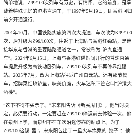
简单地说，Z99/100次列车有历史，有情怀。它的前身，是承
载着特殊记忆的沪港直通车，于1997年5月19日，即香港回归
前夕开通运行。
2001年10月，中国铁路实施第四次大提速，车次改为K99/100
次，后升级为Z99/100次，往返于上海站与香港红磡站，是连
接华东与香港的重要陆路通道之一，常被称为“沪九直通
车”。2024年6月15日，上海与香港红磡站间开行的普速直通
车提质升级为高铁动卧列车，Z99/100次列车不再停靠红磡
站。2025年7月，改为上海站往返广州白云站。还有那节餐
车，招牌菜红烧鲈鱼，味美价廉，火车迷私下管它叫“沪港大
酒楼”。
“这下不得不买票了。”宋来阳告诉《新民周刊》，他当时决
定，必须要行动，一定要赶在Z99/100停运前去体验一次。他
在泉州上学，而泉州不在车次沿途停靠的站点上。为了
Z99/100这碟“醋”，宋来阳包出了一盘火车换乘的“饺子”：他