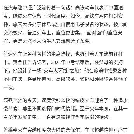
在火车迷中还广泛流传着一句话：高铁动车代表了中国速
度，绿皮火车保留了时代温度。如今，高铁车厢内相对安
静，旅客大多处于休息或独自使用电子设备的状态，彼此间
交流极少。普速列车上，座位更密集。“面对面”的座位安
排，更是天然地为陌生人交流创造了条件。
普速列车上各种各样的坐席选择，也吸引着火车迷前往打
卡。樊金佳告诉记者，2025年中考结束后，在父母的支持
下，他设计了一场“火车大环线”之旅：他在旅途中搭乘各种
不同车次，将硬座包厢、高级软卧、软卧和硬卧轮番体验了
一次。
高铁飞驰的今天，速度没那么快的绿皮火车迎合了一种追求
慢节奏、尊重不同选择的时代情绪。至于火车本身，在其一
百多年发展史中，一直有过被视作哲学隐喻的待遇。
曾乘坐火车穿越印度次大陆的奈保尔，在《超越信仰》序言