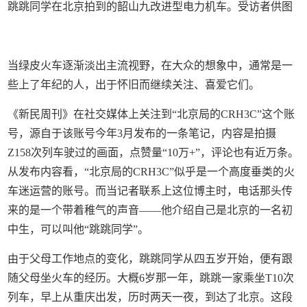
跳跳同学在北京拍到的韶山九改进型电力机车。受访者供图
当绿皮火车逐渐淡出主流视野，在大众的想象中，通常是一
些上了年纪的人，出于怀旧而继续关注、喜爱它们。
《新民周刊》在社交媒体上关注到“北京局的CRH3C”这个账
号，源自于该账号今年3月发布的一条笔记，内容是拍摄
Z158次列车驶过的画面，点赞量“10万+”，评论也有近万条。
从发布内容看，“北京局的CRH3C”似乎是一个高度垂类的火
车迷运营的账号。而当记者联系上这位博主时，电话那头传
来的是一个带着稚气的声音——他介绍自己是北京的一名初
中生，可以叫他“跳跳同学”。
由于父母工作地点的变化，跳跳同学从四五岁开始，便有跟
随父母坐火车的经历。大概6岁那一年，跳跳一家乘坐T10次
列车，早上从重庆出发，历时两天一夜，到达了北京。这段