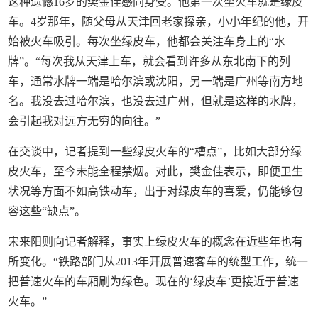
这种遗憾16岁的樊金佳感同身受。他第一次坐火车就是绿皮
车。4岁那年，随父母从天津回老家探亲，小小年纪的他，开
始被火车吸引。每次坐绿皮车，他都会关注车身上的“水
牌”。“每次我从天津上车，就会看到许多从东北南下的列
车，通常水牌一端是哈尔滨或沈阳，另一端是广州等南方地
名。我没去过哈尔滨，也没去过广州，但就是这样的水牌，
会引起我对远方无穷的向往。”
在交谈中，记者提到一些绿皮火车的“槽点”，比如大部分绿
皮火车，至今未能全程禁烟。对此，樊金佳表示，即便卫生
状况等方面不如高铁动车，出于对绿皮车的喜爱，仍能够包
容这些“缺点”。
宋来阳则向记者解释，事实上绿皮火车的概念在近些年也有
所变化。“铁路部门从2013年开展普速客车的统型工作，统一
把普速火车的车厢刷为绿色。现在的‘绿皮车’更接近于普速
火车。”