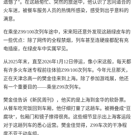
遗憾了”。在这趟匆忙、突然的旅途中，他认识了志同道合的
火车迷，被餐车服务人员的热情所感染，感受到出乎意料的
满意。
在乘坐Z99/100次列车途中，宋来阳还意外发现这趟绿皮车的
一些优点：除了网传的全程禁烟，列车甚至连硬座都配有充
电插座，在绿皮车中实属罕见。
从2025年末，直至2026年1月12日停运，像小宋这般，每天都
有许多火车迷专程前往体验Z99/100次列车。今年元旦那天，
正在天津念高一的樊金佳来到上海。除了参加游戏展，他还
有一个重要目的——乘坐Z99次列车。
樊金佳告诉《新民周刊》，他买的是上海到金华的软卧票。
从餐车吃完饭回到车厢，他仔细打量了这趟车。被褥叠成“豆
腐块”，包厢门和镜子擦得很亮。这些细节显示出上海客运段
对于这趟列车的悉心运营。樊金佳觉得，Z99车次的干净程
度不亚于动车组。