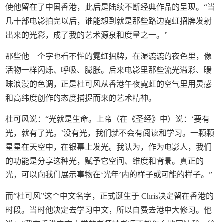
使他留在了中国香港，此后是陆续不断经典作品的呈现。“当
几十部电影拍完以后，谁能想到就是那些路边霓虹招牌发射
出来的光彩，成了我的艺术源泉和度量之一。”
那些他一个字也看不懂的霓虹招牌，在湿漉漉的夜色里，像
活物一样闪烁、呼吸、膨胀。后来电影里那些流光溢彩、暧
昧浪漫的色调，正是杜可风从香港午夜霓虹的空气里用灵感
和高纬度创作的态度捕捉而来的艺术精神。
杜可风说：“光就是生命。上帝（在《圣经》中）说：‘要有
光，就有了光。’没有光，我们就不会有阅读和学习。一颗颗
星星在天空中，在银幕上发光。我认为，作为电影人，我们
的功能是分享这种光，赋予它空间、维度和背景。真正的
光，可以向我们展示事物在‘光年’内的样子或可能的样子。”
而“杜可风”这个中文名字，正式诞生于 Chris决定留在香港的
时段。当时他决定去学习中文，所以自费去港中大修习。他