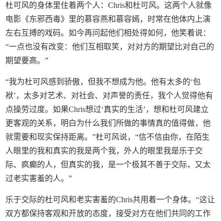
杜可风的身体里住着两个人：Chris和杜可风。这两个人就像
电影《东邪西毒》里的慕容燕和慕容嫣，时常在他体内上演
左右互搏的戏码。如今再问起他们相处得如何，他笑着说：
“一点也没有改变：他们互相取笑，对对方的期望比对自己的
期望要高。”
“我为杜可风感到骄傲，但我不想成为他。他有太多的‘包
袱’，太多对艺术、对社会、对声誉的责任，我个人觉得他有
点操劳过度。如果Chris想过‘真实的生活’，想和杜可风建立
更客观的关系，明白为什么我们所做的事情真的值得做，他
就需要和现实保持距离。”杜可风说，“信不信由你，在陌生
人眼里的我和真实的我是两个我，外人的眼里我是乐于交
际、疯癫的人，但真实的我，是一个极其不善于交际，又太
过老实害羞的人。”
乐于交际的杜可风和老实害羞的Chris共用着一个身体。“这让
双方都保持客观和开放的态度，接受对方在他们共同的工作