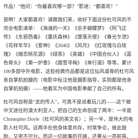
作品！”他问：“你最喜欢哪一部？”影迷：“都喜欢！”
是啊！大家都喜欢！请跟我们来，收好下面这份杜可风的不
完全电影清单：《海滩的一天》《杀手蝴蝶梦》《阿飞正
传》《东邪西毒》《重庆森林》《堕落天使》《春光乍泄》
《花样年华》《爱神》《2046》《风月》《红玫瑰与白玫
瑰》《暗恋桃花源》《绿茶》《英雄》《中国合伙人》《蓝
色骨头》《第一炉香》《踏雪寻梅》《单行道》等等，累计
100多部中外电影，这些经典作品都是这位仙风道骨的杜可风
亲自掌机拍摄的（电影中标注他是摄影指导，实则都是他亲
自掌机拍摄）——他着实为中国电影奉献了自己的所有。
杜可风自称是“龙的传人”，可真不是说着玩儿的——这个被
中文迷住的澳大利亚人，把自己的生命剖成了两半：一半是
Christopher Doyle（杜可风的英文名）；另一半，是伟大的电
影人杜可风。这两半在他身体里共存，时常争论，彼此鼓
励，又密不可分。而这一切故事的开端，还要从一声船笛、