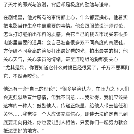
了天才的即兴与浪漫，背后却是极度的勤勉与谦卑。
在剧组里，他对所有的事情都上心，什么都要操心，他着实
把电影当作生命中最重要的事情。他会跟服装设计师讨论，
怎么打灯能拍出布料的质感；会花自己的钱去市场买来很多
电影里需要的道具；会自己准备很多双不同高度的高跟鞋，
方便给不同身高的演员打出最好看的光，拍出最美的相；他
关心天气，关心演员的情绪，甚至连剧组的狗都要关心——
“尤其是狗，你要知道它什么时候已经很累了，千万不要再盯
它，不然会咬你。”
他还有一套“自己的理论”：“很多导演认为，在压力之下人们
会更强烈地宣泄感情，但我不同意……我觉得，我们应该是
这样的一种人：鼓励他人，传递正能量，给他人带去信任和
关怀……我觉得一个人应该充满信心，即使无法确定自己到
底要走向何处，你也要让别人相信，只要你们一起努力就会
抵达更好的地方。”