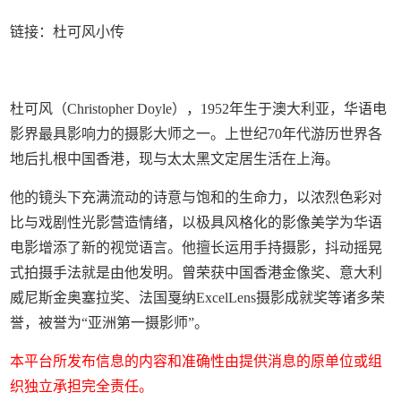
链接：杜可风小传
杜可风（Christopher Doyle），1952年生于澳大利亚，华语电
影界最具影响力的摄影大师之一。上世纪70年代游历世界各
地后扎根中国香港，现与太太黑文定居生活在上海。
他的镜头下充满流动的诗意与饱和的生命力，以浓烈色彩对
比与戏剧性光影营造情绪，以极具风格化的影像美学为华语
电影增添了新的视觉语言。他擅长运用手持摄影，抖动摇晃
式拍摄手法就是由他发明。曾荣获中国香港金像奖、意大利
威尼斯金奥塞拉奖、法国戛纳ExcelLens摄影成就奖等诸多荣
誉，被誉为“亚洲第一摄影师”。
本平台所发布信息的内容和准确性由提供消息的原单位或组
织独立承担完全责任。