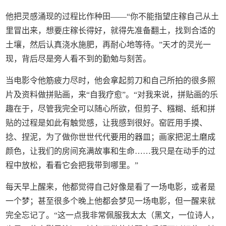
他把灵感涌现的过程比作种田——“你不能指望庄稼自己从土
里冒出来，想要庄稼长得好，就得先准备翻土，找到合适的
土壤，然后认真浇水施肥，再耐心地等待。”天才的灵光一
现，背后尽是旁人看不到的勤勉与刻苦。
当电影令他筋疲力尽时，他会拿起剪刀和自己所拍的很多照
片及资料做拼贴画，来“自我疗愈”。“对我来说，拼贴画的乐
趣在于，尽管我完全可以随心所欲，但剪子、糨糊、纸和拼
贴的过程是如此有触觉感，让我感到很好。窑匠用手摸、
捻、捏泥，为了做你世世代代要用的器皿；画家把泥土磨成
颜色，让我们的房间充满故事和生命……我只是在动手的过
程中放松，看看它会把我带到哪里。”
每天早上醒来，他都觉得自己好像是看了一场电影，或者是
一个梦；甚至很多个晚上他都会梦见一场电影，但一醒来就
完全忘记了。“这一点我非常佩服我太太（黑文，一位诗人，