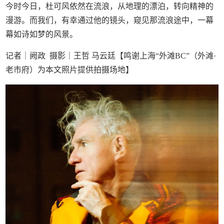
今时今日，杜可风依然在流浪，从地理的漂泊，转向精神的
漫游。而我们，有幸通过他的镜头，窥见那流浪途中，一幕
幕如诗如梦的风景。
记者｜阙政 摄影｜王哲 马云廷【鸣谢上海“外滩BC”（外滩·
老市府）为本文照片提供拍摄场地】