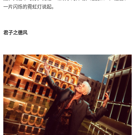
一片闪烁的霓虹灯说起。
君子之德风