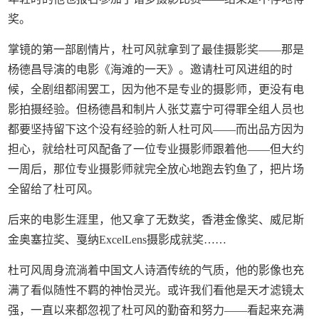
奖。
掌镜的第一部剧情片，杜可风就拿到了最佳摄影奖——那是
杨德昌导演的电影《海滩的一天》。邀请杜可风进组的时
候，全剧组都闹罢工，因为他不是专业的摄影师，更没有电
影拍摄经验。但杨德昌和制片人张艾嘉宁可得罪全组人员也
都要坚持留下这个没有经验的新人杜可风——而出品方因为
担心，就给杜可风配备了一位专业摄影师跟着他——但大约
一周后，那位专业摄影师就完全放心地跑去钓鱼了，把片场
全留给了杜可风。
后来的电影生涯里，他又拿了无数奖，香港金像奖、威尼斯
金奥塞拉奖、戛纳ExcelLens摄影成就奖……
杜可风周身流淌着中国文人诗酒传统的气质，他的影像也充
满了看似随性不羁的神怡灵光。或许我们看他是天才滤镜太
强，一直以来都忽视了杜可风的勤奋和努力——看起来充满