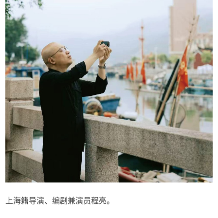
上海籍导演、编剧兼演员程亮。