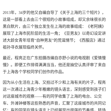
2013年，34岁的他又自编自导了《关于上海的三个短片》，
这是一部看上去由三个很短的小故事组成，却又余味很长的
黑白默片，由三个独立发生在上海的故事组成：《老阿姨》
展现了上海市民阶层的生活一角；《豆男友》以奇幻设定讲
述大龄女青年培育“自种男友”的荒诞情节；《西服店》通过
祖孙寻衣展现临终关怀。
最近，程亮正在广东拍摄改编自亦舒小说的电视剧《爱情慢
慢》。即便工作排得满满当当，他还是抽空认真评审了来自
于上海各个学校同学们创作的作品。
因为从小生活在上海、又拍过不少和上海有关的片子，程亮
这一次通过上海青少年稚嫩的镜头语言，深刻感受到孩子们
对这座城市的观察——有的同学收集了上海的电台、公交
车、外滩钟楼等这些熟悉的声音，汇聚了这座城市的共同记
忆；有的同学在镜头语言上已经展现出很强的节奏感，转场