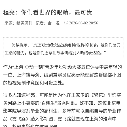
程亮：你们看世界的眼睛，最可贵
来源：新民周刊
记者：金 姬
2026-06-02 20:56
阅读提示：“真正可贵的永远是你们看世界的眼睛，是你们感受
生活的能力，也是你们愿意把故事讲给别人听的表达欲。”
作为“上海·心动一刻”青少年短视频大赛五位评委中最年轻的
一位，上海籍导演、编剧兼演员程亮更能理解这群魔都小囡
的短视频创作意图和可贵之处。
很多人知道程亮，可能是因为他在王家卫的《繁花》里饰演
黄河路上小卖部的“百晓生”景秀阿哥。殊不知，这位北京电
影学院导演系毕业的高材生，多年前就以自编自导的毕业作
品《霞飞路》踏入影视圈，霞飞路就是现在上海的淮海中
路，整部电影也在这里取景。