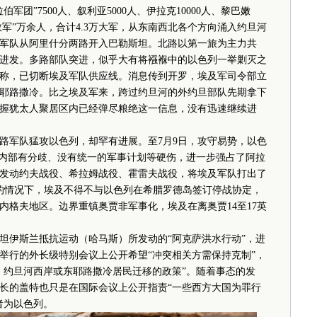
军团”7500人、叙利亚5000人、伊拉克10000人、黎巴嫩
拯救军”万余人，合计4.3万大军，从东南西北各个方向涌入约旦河
军队从阿里什分两路开入巴勒斯坦。北路以第一旅为主力共
维夫进发。多路部队突进，似乎大有将襁褓中的以色列一举剿灭之
称，已切断埃及军队供应线。消息传到开罗，埃及军司令部立
耶路撒冷。比之埃及军来，跨过约旦河的外约旦部队先期拿下
握犹太人聚居区内已经弹尽粮绝这一信息，没有迅速继续进
军队猛攻以色列，却罕有进展。至7月9日，攻守易势，以色
家内部有分歧、没有统一的军事计划等硬伤，进一步强占了阿拉
以军发动约夫战役、希拉姆战役、霍雷夫战役，将埃及军队打出了
失利的情况下，埃及不得不与以色列在希腊罗德岛签订停战协定，
内格夫地区。边界重镇奥贾非军事化，埃及在离奥贾14至17英
伊斯兰抵抗运动（哈马斯）所发动的“阿克萨洪水行动”，进
举行的外长级特别会议上公开希望“冲突相关方需保持克制”，
、约旦河西岸或东耶路撒冷居民迁移的政策”。随着事态的发
长的盖特也只是在国际会议上公开指责“一些西方大国为罪行
者为以色列。