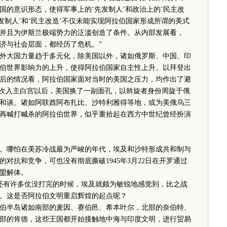
国的意识形态，使得军事上的‘先发制人’和政治上的‘民主改
发制人’和‘民主改造’不仅未能实现阿拉伯国家形成所谓的美式
并且为伊斯兰极端势力的泛滥创造了条件。从内部发展看，
经济与社会层面，都经历了危机。”
外大国力量趋于多元化，除美国以外，诸如俄罗斯、中国、印
伯世界影响力的上升，使得阿拉伯国家自主性上升。以拜登出
后的情况看，阿拉伯国家面对当时的美国之压力，均作出了避
二次入主白宫以后，美国换了一副面孔，以斡旋者身份周旋于俄
和谈。诸如阿联酋阿布扎比、沙特利雅得等地，或为美俄乌三
再喊打喊杀的阿拉伯世界，似乎重拾起在西方中世纪曾经扮演
哪怕在美苏冷战最为严峻的年代，埃及和沙特形成共和制与
对抗和竞争，可也没有彻底撕破1945年3月22日在开罗通过
盟解体。
还有许多仗没打完的时候，埃及就颇为敏锐地感觉到，比之战
。这是否阿拉伯文明重启辉煌的起点呢？
半岛诸如南部的麦因、赛伯邑、希本叶尔，北部的奈伯特、
部的肯德，这些王国都开始接触地中海与印度文明，进行贸易