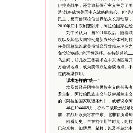
伊拉克战争，还导致新保守主义主导了美
造’战略成为美国中东战略的核心。但‘先
民主，反而使阿拉伯世界陷入长期动荡，
2010年底中东剧变以来，阿拉伯国家在
刘中民认为，自2021年以后，随着域
度以及其他大国特别是新兴经济体对阿拉
任美国总统以后美俄博弈导致俄乌冲突之
免“选边站队”的理性选择。在特朗普第
乌之间，却几次三番要求在中东地区展开
方会谈地点，或为美俄双边会谈地点。不
过的桥梁作用。
谋求怎样的“统一”
埃及曾经是阿拉伯民族主义的带头者。
君主制、阿拉伯民族主义与泛伊斯兰主义的
的《阿拉伯国家联盟条约》，或者说令阿
早在1944年9月，亦即二战欧洲战场
前，在战后欧美将在中东、北非有所退却
回看历史，早在前伊斯兰时期，阿拉伯
巴尔米拉、加萨尼、希赖，以及半岛北中