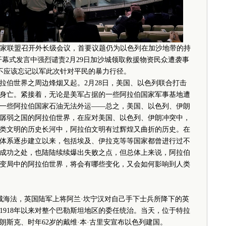
国家联盟召开外长级会议，首要议题仍为以色列在加沙地带的持
幕式发言中强烈谴责2月29日加沙城领取救援物资民众遭袭事
不应该忘记以军此次针对平民的暴力行径。
伯世界之周边烽烟又起。2月28日，美国、以色列联合打击
身亡。紧接着，无论是美军占据的一些阿拉伯国家军事基地遭
一些阿拉伯国家石油无法外运——总之，美国、以色列、伊朗
孱弱之国的阿拉伯世界，在应对美国、以色列、伊朗冲突中，
类文明的历史长河中，阿拉伯文明有过辉煌又曲折的历史。在
体系逐步建立以来，包括埃及、伊拉克等等国家都曾进行过不
成功之处，也陆陆续续爆出失败之点，但总体上来说，阿拉伯
界大变局中的阿拉伯世界，将会有哪些变化，又会如何影响到人类
名城海法，英国陆军上将阿兰·坎宁汉对自己手下士兵所降下的英
1918年以来对整个巴勒斯坦地区的委任统治。当天，位于特拉
斯克、时年62岁的戴维·本·古里安宣布以色列建国。