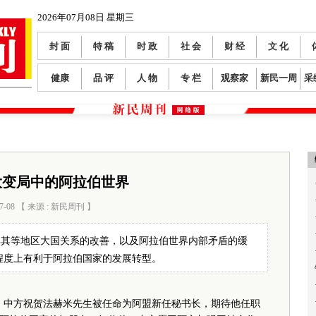
2026年07月08日 星期三
封 面
特 稿
时 政
社 会
财 经
文 化
健康
品 评
人 物
专 栏
观察家
新民一周
采
大变局中的阿拉伯世界
7-08 【 来源 : 新民周刊 】
阅读数：
84
耳其等地区大国关系的改善，以及阿拉伯世界内部矛盾的缓
程度上有利于阿拉伯国家的发展转型。
中方祝贺法赫米先生被任命为阿盟新任秘书长，期待他任职