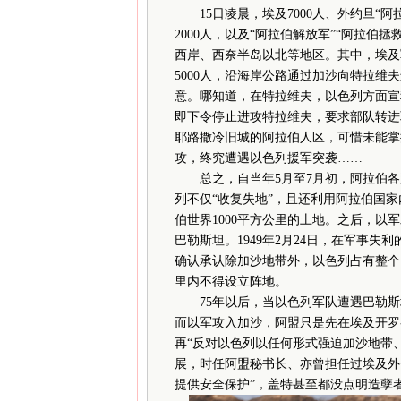
15日凌晨，埃及7000人、外约旦“阿拉伯
2000人，以及“阿拉伯解放军”“阿拉伯
西岸、西奈半岛以北等地区。其中，埃及
5000人，沿海岸公路通过加沙向特拉
意。哪知道，在特拉维夫，以色列方面宣
即下令停止进攻特拉维夫，要求部队转进
耶路撒冷旧城的阿拉伯人区，可惜未能掌
攻，终究遭遇以色列援军突袭……
总之，自当年5月至7月初，阿拉伯各路
列不仅“收复失地”，且还利用阿拉伯国
伯世界1000平方公里的土地。之后，
巴勒斯坦。1949年2月24日，在军事
确认承认除加沙地带外，以色列占有整个
里内不得设立阵地。
75年以后，当以色列军队遭遇巴勒斯坦
而以军攻入加沙，阿盟只是先在埃及开罗
再“反对以色列以任何形式强迫加沙地带
展，时任阿盟秘书长、亦曾担任过埃及外
提供安全保护”，盖特甚至都没点明造孽