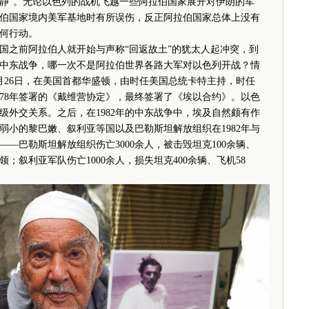
静”。无论以色列的战机飞越一些阿拉伯国家展开对伊朗的军
伯国家境内美军基地时有所误伤，反正阿拉伯国家总体上没有
何行动。
之前阿拉伯人就开始与声称“回返故土”的犹太人起冲突，到
3年这四次中东战争，哪一次不是阿拉伯世界各路大军对以色列开战？情
年3月26日，在美国首都华盛顿，由时任美国总统卡特主持，时任
978年签署的《戴维营协定》，最终签署了《埃以合约》。以色
级外交关系。之后，在1982年的中东战争中，埃及自然颇有作
弱小的黎巴嫩、叙利亚等国以及巴勒斯坦解放组织在1982年与
—巴勒斯坦解放组织伤亡3000余人，被击毁坦克100余辆、
领；叙利亚军队伤亡1000余人，损失坦克400余辆、飞机58