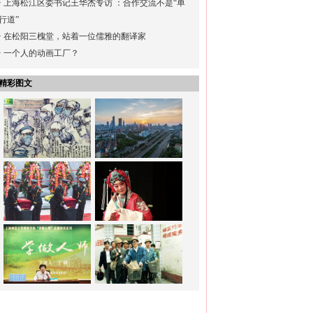
·
上海松江区委书记王华杰专访 ：合作交流不是“单
行道”
·
在松阳三槐堂，站着一位儒雅的翻译家
·
一个人的动画工厂？
精彩图文