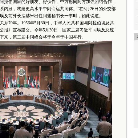
阿拉伯国家的好朋友、好伙伴，中方愿同阿方加强团结合作，
系内涵，构建更高水平中阿命运共同体。”在6月26日的外交部
埃及前外长法赫米出任阿盟秘书长一事时，如此说道。
0年。1956年5月30日，中华人民共和国与阿拉伯埃及共
公报》宣布建交。今年5月30日，国家主席习近平同埃及总统
接下来，第二届中阿峰会将于今年于中国举行。