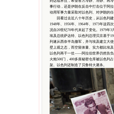
到达临界点，希望各方冷静、冷静、再冷
事行动，还是伊朗在反击中打击位于阿拉
动用军事力量采取对以色列、对伊朗的任
回看过去近八十年历史，从以色列建国
1948年、1956年、1964年、197
况自20世纪70年代末起了变化。1979
埃及总统萨达特、以色列总理贝京基于1
列遂从西奈半岛撤军，并与埃及建立大使
壁上观之态，而空留体量、实力都比埃及
以色列再干一仗——阿拉伯世界仍然告负—
火炮500门，400多座秘密仓库被以色列占
架。以色列还制造了贝鲁特大屠杀。