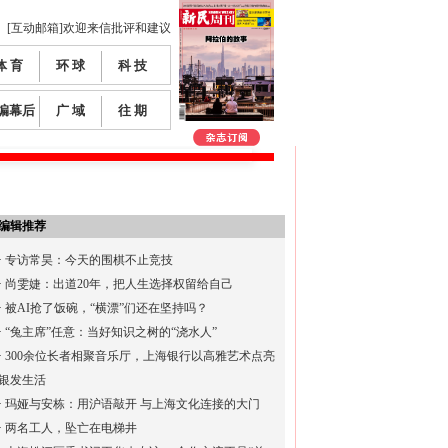
[互动邮箱]欢迎来信批评和建议
体 育
环 球
科 技
编幕后
广 域
往 期
编辑推荐
·
专访常昊：今天的围棋不止竞技
·
尚雯婕：出道20年，把人生选择权留给自己
·
被AI抢了饭碗，“横漂”们还在坚持吗？
·
“兔主席”任意：当好知识之树的“浇水人”
·
300余位长者相聚音乐厅，上海银行以高雅艺术点亮
银发生活
·
玛娅与安栋：用沪语敲开 与上海文化连接的大门
·
两名工人，坠亡在电梯井