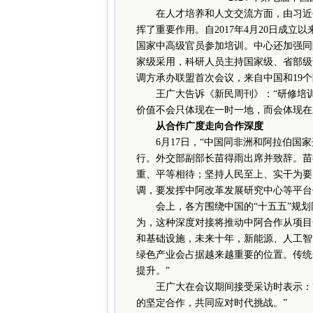
在人才培养和人文交流方面，由习近平主
挥了重要作用。自2017年4月20日成立
国家中高级官员参加培训。中心还加强同
家级采用，科研人员主持国家级、省部级课
调方承办联盟首次会议，来自中国和19个
王广大告诉《新民周刊》：“研修培训
价值不会只体现在一时一地，而会体现在
从合作广度走向合作深度
6月17日，“中国同非洲和阿拉伯国家
行。外交部副部长苗得雨出席并致辞。苗
重、平等相待；坚持人民至上、实干为要
调，要发挥中阿改革发展研究中心等平台
会上，各方围绕中国的“十五五”规划同“
为，这种深度对接将推动中阿合作从项目
和基础设施，未来十年，新能源、人工智
绿色产业会占据越来越重要的位置。传统
提升。”
王广大在会议期间接受采访时表示：“
的坚定合作，共同应对时代挑战。”