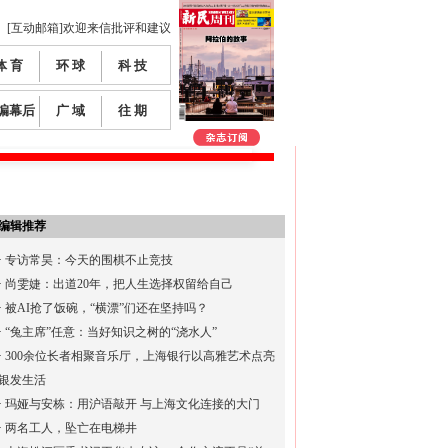
[互动邮箱]欢迎来信批评和建议
体 育
环 球
科 技
编幕后
广 域
往 期
编辑推荐
·
专访常昊：今天的围棋不止竞技
·
尚雯婕：出道20年，把人生选择权留给自己
·
被AI抢了饭碗，“横漂”们还在坚持吗？
·
“兔主席”任意：当好知识之树的“浇水人”
·
300余位长者相聚音乐厅，上海银行以高雅艺术点亮
银发生活
·
玛娅与安栋：用沪语敲开 与上海文化连接的大门
·
两名工人，坠亡在电梯井