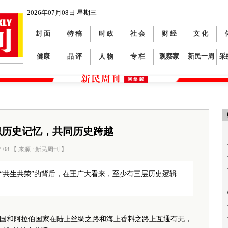
2026年07月08日 星期三
封 面
特 稿
时 政
社 会
财 经
文 化
健康
品 评
人 物
专 栏
观察家
新民一周
采
似历史记忆，共同历史跨越
7-08 【 来源 : 新民周刊 】
阅读数：
207
到“共生共荣”的背后，在王广大看来，至少有三层历史逻辑
和阿拉伯国家在陆上丝绸之路和海上香料之路上互通有无，