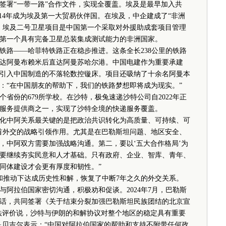
署“一带一路”合作文件，实现全覆盖。埃及是最早加入共
14年成为埃及第一大贸易伙伴国。在埃及，中企建成了“非洲
；埃及二号卫星项目是中国第一个采取对外援助成套项目管理
第一个具有完备卫星总装集成测试能力的非洲国家。
路——哈菲特铁路正在稳步推进。这条全长238公里的铁路
达阿曼布赖米后直达阿曼苏哈尔港。中国电建作为重要承建
引入中国制造的不落轮数控镟床。项目还吸纳了十余名阿曼本
：“在中国朋友的帮助下，我们的铁路梦想即将成为现实。”
份的679所学校。在沙特，极兔速递沙特公司自2022年正
服务提供商之一，实现了沙特全境的快递服务覆盖。
化中阿关系最关键的是把政治共识转化为高质量、可持续、可
首外交的战略引领作用。尤其是在巴勒斯坦问题、地区安全、
，中阿双方需要加强战略沟通。第二，要以‘五大合作格局’为
要继续夯实民意和人才基础。只有政府、企业、智库、青年、
同体建设才会更有厚度和韧性。”
和推动下达成历史性和解，恢复了中断7年之久的外交关系。
国与阿拉伯国家密切沟通，积极劝和促谈。2024年7月，巴勒斯
对话，共同签署《关于结束分裂加强巴勒斯坦民族团结的北京宣
法评价说，沙特与伊朗的和解协议对整个地区的稳定具有重要
·贝吉尔表示：“中国对阿拉伯国家的帮助和支持不附带任何政