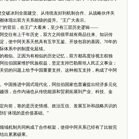
建交破冰到全面建交、从传统友好到机制合作、从战略伙伴关
都体现出双方关系能级的提升。”王广大表示。
”的背后，在王广大看来，至少有三层历史逻辑——
交往有上千年历史，双方之间很早就有商品往来、知识传
淀，使中阿关系天然具有互学互鉴、开放包容的基因。70年的
际体系中的制度化延续。
相似。正因为有相似的历史记忆，双方都高度珍视主权独
阿拉伯国家维护民族权益，坚定支持巴勒斯坦人民正义事业；
关切的问题上给予中国重要支持。这种相互支持，构成了中阿
中国推进中国式现代化，阿拉伯国家也普遍提出经济多元化
越强，合作内涵也从传统能源和贸易拓展到产业、科技、金
向前，靠的是历史情感、政治互信、发展互补和战略共识的
团结’体现的是价值基础。”
域机制共同构成了合作框架，使得中阿关系已经有了比较完
结出累累硕果。