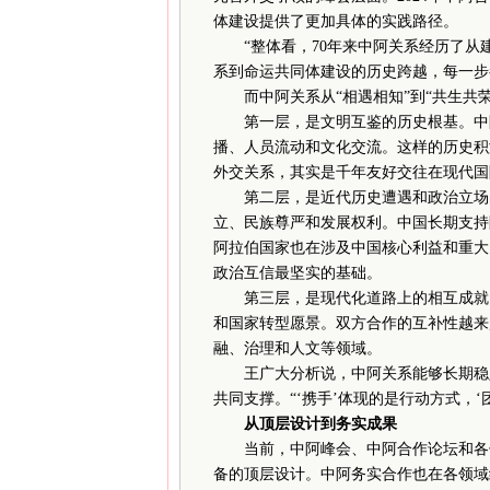
体建设提供了更加具体的实践路径。
“整体看，70年来中阿关系经历了从
系到命运共同体建设的历史跨越，每一步
而中阿关系从“相遇相知”到“共生共荣
第一层，是文明互鉴的历史根基。中阿
播、人员流动和文化交流。这样的历史积
外交关系，其实是千年友好交往在现代国
第二层，是近代历史遭遇和政治立场的
立、民族尊严和发展权利。中国长期支持
阿拉伯国家也在涉及中国核心利益和重大
政治互信最坚实的基础。
第三层，是现代化道路上的相互成就。
和国家转型愿景。双方合作的互补性越来
融、治理和人文等领域。
王广大分析说，中阿关系能够长期稳定
共同支撑。“‘携手’体现的是行动方式，‘
从顶层设计到务实成果
当前，中阿峰会、中阿合作论坛和各领
备的顶层设计。中阿务实合作也在各领域