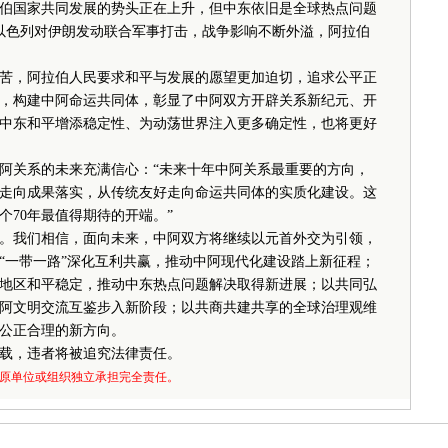
国家共同发展的势头正在上升，但中东依旧是全球热点问题
国和以色列对伊朗发动联合军事打击，战争影响不断外溢，阿拉伯
，阿拉伯人民要求和平与发展的愿望更加迫切，追求公平正
，构建中阿命运共同体，彰显了中阿双方开辟关系新纪元、开
中东和平增添稳定性、为动荡世界注入更多确定性，也将更好
阿关系的未来充满信心：“未来十年中阿关系最重要的方向，
走向成果落实，从传统友好走向命运共同体的实质化建设。这
个70年最值得期待的开端。”
。我们相信，面向未来，中阿双方将继续以元首外交为引领，
“一带一路”深化互利共赢，推动中阿现代化建设踏上新征程；
地区和平稳定，推动中东热点问题解决取得新进展；以共同弘
阿文明交流互鉴步入新阶段；以共商共建共享的全球治理观维
公正合理的新方向。
载，违者将被追究法律责任。
原单位或组织独立承担完全责任。