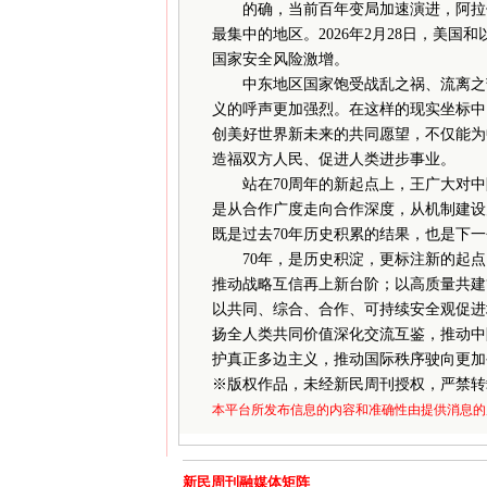
的确，当前百年变局加速演进，阿拉伯
最集中的地区。2026年2月28日，美
国家安全风险激增。
中东地区国家饱受战乱之祸、流离之苦
义的呼声更加强烈。在这样的现实坐标中
创美好世界新未来的共同愿望，不仅能为
造福双方人民、促进人类进步事业。
站在70周年的新起点上，王广大对中
是从合作广度走向合作深度，从机制建设
既是过去70年历史积累的结果，也是下一
70年，是历史积淀，更标注新的起点
推动战略互信再上新台阶；以高质量共建
以共同、综合、合作、可持续安全观促进
扬全人类共同价值深化交流互鉴，推动中
护真正多边主义，推动国际秩序驶向更加
※
版权作品，未经新民周刊授权，严禁转
本平台所发布信息的内容和准确性由提供消息的
新民周刊融媒体矩阵