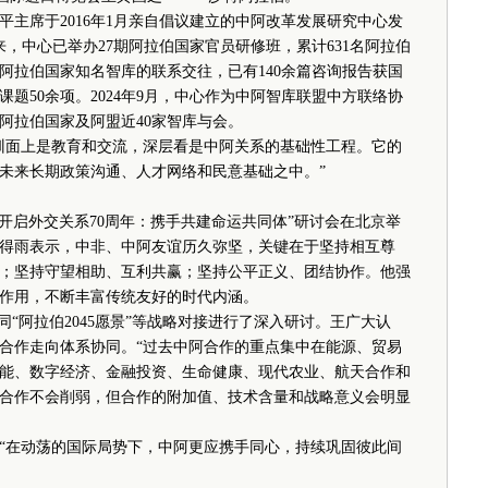
席于2016年1月亲自倡议建立的中阿改革发展研究中心发
以来，中心已举办27期阿拉伯国家官员研修班，累计631名阿拉伯
阿拉伯国家知名智库的联系交往，已有140余篇咨询报告获国
题50余项。2024年9月，中心作为中阿智库联盟中方联络协
阿拉伯国家及阿盟近40家智库与会。
面上是教育和交流，深层看是中阿关系的基础性工程。它的
未来长期政策沟通、人才网络和民意基础之中。”
开启外交关系70周年：携手共建命运共同体”研讨会在北京举
得雨表示，中非、中阿友谊历久弥坚，关键在于坚持相互尊
；坚持守望相助、互利共赢；坚持公平正义、团结协作。他强
作用，不断丰富传统友好的时代内涵。
阿拉伯2045愿景”等战略对接进行了深入研讨。王广大认
合作走向体系协同。“过去中阿合作的重点集中在能源、贸易
能、数字经济、金融投资、生命健康、现代农业、航天合作和
合作不会削弱，但合作的附加值、技术含量和战略意义会明显
在动荡的国际局势下，中阿更应携手同心，持续巩固彼此间