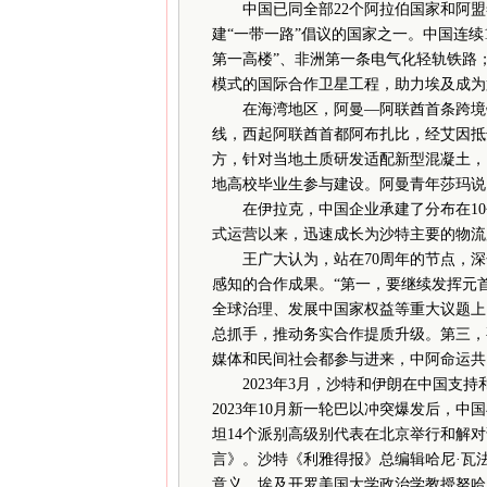
中国已同全部22个阿拉伯国家和阿盟签
建“一带一路”倡议的国家之一。中国连续
第一高楼”、非洲第一条电气化轻轨铁路
模式的国际合作卫星工程，助力埃及成为
在海湾地区，阿曼—阿联酋首条跨境铁
线，西起阿联酋首都阿布扎比，经艾因抵
方，针对当地土质研发适配新型混凝土，
地高校毕业生参与建设。阿曼青年莎玛说
在伊拉克，中国企业承建了分布在10个省
式运营以来，迅速成长为沙特主要的物流
王广大认为，站在70周年的节点，深
感知的合作成果。“第一，要继续发挥元
全球治理、发展中国家权益等重大议题上
总抓手，推动务实合作提质升级。第三，
媒体和民间社会都参与进来，中阿命运共
2023年3月，沙特和伊朗在中国支持
2023年10月新一轮巴以冲突爆发后，中
坦14个派别高级别代表在北京举行和解
言》。沙特《利雅得报》总编辑哈尼·瓦
意义。埃及开罗美国大学政治学教授努哈