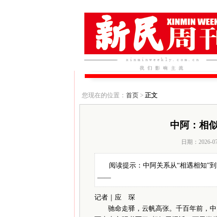
您现在的位置：
首页
>
正文
中阿：相
日期：2026-0
阅读提示：中阿关系从“相遇相知”
——
记者｜应 琛
驰命走驿，云帆高张。千百年前，中国