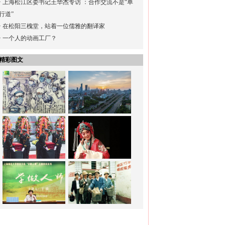
·
上海松江区委书记王华杰专访 ：合作交流不是“单
行道”
·
在松阳三槐堂，站着一位儒雅的翻译家
·
一个人的动画工厂？
精彩图文