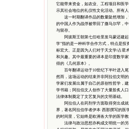
它能带来资金，如农业、工程项目和医学
示其社会地位的礼仪性文化活动。所有人
这一时期翻译作品的数量陡然增加，背
的中国人作为战俘被带回了撒马尔罕，中
与留存。
阿拔斯王朝第七任哈里发马蒙还建起了
学”指的是一种科学合作方式，特点是投
标宏大。正是因为人们对于天文学/占星
和兴趣。其中最重要的译本是印度数学家
得的《几何原本》。
百年翻译运动于10世纪下半叶进入尾
然而，这场运动的结束并非阿拉伯文明的
学家们发展出属于自己的原创性哲学，建
学书籍；阿拉伯文人创作了大量脍炙人口
法律体制奠定了文艺复兴的文明基础。
阿拉伯人在药剂学方面取得突出成就，
界，著名阿拉伯学者伊本·西那撰写的医学
的时间里，它始终是欧洲各大学的医学教
法律与政治思想亦构成文明统一的另一