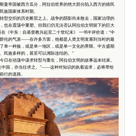
斯曼帝国被西方瓜分，阿拉伯世界的绝大部分陷入西方的殖民
民族国家体系时期。
型交织的历史断层之上。战争的阴影尚未散去，国家治理的
，也在震荡中重塑。但我们仍无法否认阿拉伯文明留下的巨大
斯在《中东：自基督教兴起至二十世纪末》 一书中评价道：“中
群伦的气派——在许多方面，他都是人类文明发展到当时的最
了单一种族，或是单一地区，或是单一文化的界限。中古盛期
、民族多样的，甚至可以洲际连结的。”
日在动荡中谋求转型与重生，阿拉伯文明的故事远未结束。
在中国，亦当往求之。”——这种对知识的执着追求，必将带给
前行的道路。