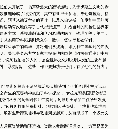
伯人开展了一场声势浩大的翻译运动，先于伊斯兰文明的希
数被翻译成了阿拉伯文，其中有亚里士多德、毕达哥拉斯、格
得、阿基米德等学者的著作，以及来自波斯、印度和中国的著
译运动有效地保存了古代思想遗产，并给当时的阿拉伯世界带
原创文本，系统地翻译和学习希腊的医学、物理学等；第二，
步从实用学科拓展到天文学、数学、哲学等基础学科。
腊科学中的精华，并将他们从波斯、印度和中国学到的知识
明。美籍著名东方学专家希提在他的巨著《阿拉伯通史》中写
期，说阿拉伯语的人民，是全世界文化和文明火炬的主要举起
补、承先启后，这些工作都要归功于他们，有了他们的努力，
“早期阿拔斯王朝的统治极大地受到了伊斯兰理性主义运动
之产生的宽容精神鼓励了科学探究”。伊拉克裔英国理论物理
阿拉伯科学的黄金时代》中提到，阿拔斯王朝第二任哈里发曼
，“它将阿拉伯的穆斯林、阿拉伯人基督徒、当地其他族群的
、琐罗亚斯德教徒和异教徒聚拢起来，从而形成了一个多元文
斥巨资赞助翻译运动。资助人赞助翻译运动，一方面是因为