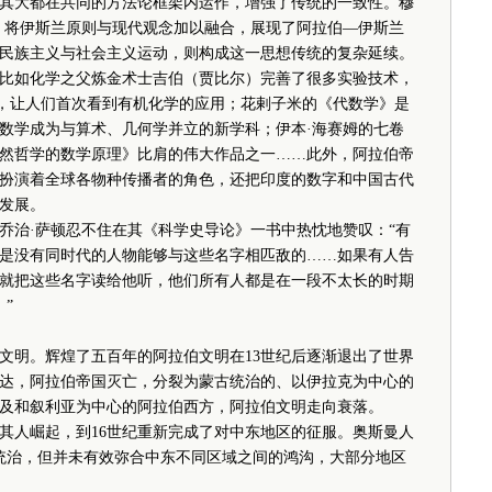
其大都在共同的方法论框架内运作，增强了传统的一致性。穆
，将伊斯兰原则与现代观念加以融合，展现了阿拉伯—伊斯兰
伯民族主义与社会主义运动，则构成这一思想传统的复杂延续。
如化学之父炼金术士吉伯（贾比尔）完善了很多实验技术，
词，让人们首次看到有机化学的应用；花剌子米的《代数学》是
数学成为与算术、几何学并立的新学科；伊本·海赛姆的七卷
然哲学的数学原理》比肩的伟大作品之一……此外，阿拉伯帝
扮演着全球各物种传播者的角色，还把印度的数字和中国古代
发展。
治·萨顿忍不住在其《科学史导论》一书中热忱地赞叹：“有
是没有同时代的人物能够与这些名字相匹敌的……如果有人告
就把这些名字读给他听，他们所有人都是在一段不太长的时期
”
明。辉煌了五百年的阿拉伯文明在13世纪后逐渐退出了世界
巴格达，阿拉伯帝国灭亡，分裂为蒙古统治的、以伊拉克为中心的
及和叙利亚为中心的阿拉伯西方，阿拉伯文明走向衰落。
人崛起，到16世纪重新完成了对中东地区的征服。奥斯曼人
统治，但并未有效弥合中东不同区域之间的鸿沟，大部分地区