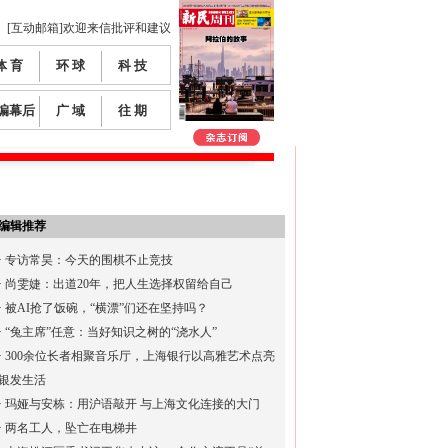
[互动邮箱]欢迎来信批评和建议
体 育
环 球
科 技
编幕后
广 域
往 期
编辑推荐
·
专访常昊：今天的围棋不止竞技
·
尚雯婕：出道20年，把人生选择权留给自己
·
被AI抢了饭碗，“横漂”们还在坚持吗？
·
“兔主席”任意：当好知识之树的“浇水人”
·
300余位长者相聚音乐厅，上海银行以高雅艺术点亮
银发生活
·
玛娅与安栋：用沪语敲开 与上海文化连接的大门
·
两名工人，坠亡在电梯井