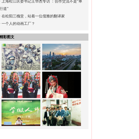
·
上海松江区委书记王华杰专访 ：合作交流不是“单
行道”
·
在松阳三槐堂，站着一位儒雅的翻译家
·
一个人的动画工厂？
精彩图文