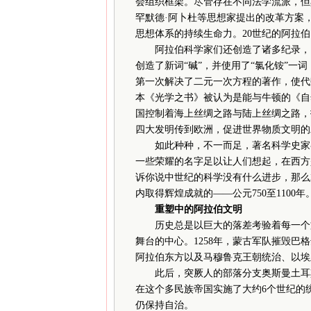
会组织框架。尽管存在不同法学流派，但
罕默德·阿卜杜等思想家提出的改革方案
思想体系的持续生命力。20世纪的阿拉
阿拉伯科学家们还创造了诸多纪录，比
创造了新词“碱”，并使用了“氯化铵”一
第一次解决了二元一次方程的著作，使代
本《光学之书》被认为是能与牛顿的《自
国控制着海上丝绸之路与陆上丝绸之路，
四大发明传到欧洲，促进世界物质文明的
如此种种，不一而足，著名科学史家乔
一些荣耀的名字足以让人们想起，在西方
诉你说中世纪的科学没有什么进步，那么
内取得辉煌成就的——公元750至1100年。
重塑中的阿拉伯文明
历史总是以巨大的落差考验着每一个文
舞台的中心。1258年，蒙古军队摧毁
阿拉伯东方以及马穆鲁克王朝统治、以埃
此后，突厥人的部落分支奥斯曼土耳其
在这个多民族帝国实施了大约6个世纪的
仍保持自治。