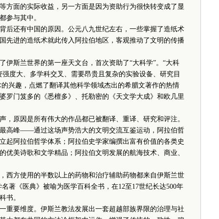
等方面的实际收益，另一方面是因为资助行为很快转变成了显
都参与其中。
后还有中国的原因。公元八九世纪左右，一些掌握了造纸术
国先进的造纸术就此传入阿拉伯地区，客观推动了文明的传播
伊斯兰世界的第一座天文台，首次资助了“大科学”。“大科
资强度大、多学科交叉、需要昂贵且复杂的实验设备、研究目
术的兴趣，点燃了翻译其他科学领域杰出的希腊文著作的热情
婆罗门笈多的《悉檀多》、托勒密的《天文学大成》和欧几里
声，原因是所有伟大的作品都已被翻译、重译、研究和评注。
最高峰——通过这场声势浩大的文明交流互鉴运动，阿拉伯哲
立起阿拉伯哲学体系；阿拉伯史学家编撰出富有价值的各类史
的优美诗歌和文学精品；阿拉伯文明发展的航海技术、商业、
西方使用的半数以上的药物和治疗辅助药物都来自伊斯兰世
名著《医典》被喻为医学百科全书，在12至17世纪长达500年
科书。
重要维度。伊斯兰教法发展出一套超越部族界限的治理与社