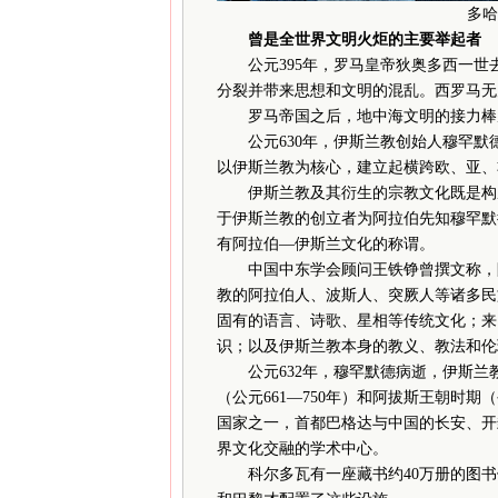
多哈伊
曾是全世界文明火炬的主要举起者
公元395年，罗马皇帝狄奥多西一世
分裂并带来思想和文明的混乱。西罗马无
罗马帝国之后，地中海文明的接力棒
公元630年，伊斯兰教创始人穆罕默
以伊斯兰教为核心，建立起横跨欧、亚、
伊斯兰教及其衍生的宗教文化既是构成
于伊斯兰教的创立者为阿拉伯先知穆罕默
有阿拉伯—伊斯兰文化的称谓。
中国中东学会顾问王铁铮曾撰文称，阿
教的阿拉伯人、波斯人、突厥人等诸多民
固有的语言、诗歌、星相等传统文化；来
识；以及伊斯兰教本身的教义、教法和伦
公元632年，穆罕默德病逝，伊斯兰教历
（公元661—750年）和阿拔斯王朝时期
国家之一，首都巴格达与中国的长安、开
界文化交融的学术中心。
科尔多瓦有一座藏书约40万册的图书