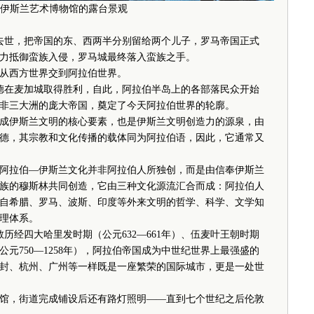
斯兰艺术博物馆的露台景观
去世，把帝国的东、西两半分别留给两个儿子，罗马帝国正式
力抵御蛮族入侵，罗马城最终落入蛮族之手。
从西方世界交到阿拉伯世界。
德在麦加城取得胜利，自此，阿拉伯半岛上的各部落民众开始
非三大洲的庞大帝国，奠定了今天阿拉伯世界的轮廓。
伊斯兰文明的核心要素，也是伊斯兰文明创造力的源泉，由
德，其宗教和文化传播的载体同为阿拉伯语，因此，它通常又
拉伯—伊斯兰文化并非阿拉伯人所独创，而是由信奉伊斯兰
族的穆斯林共同创造，它由三种文化源流汇合而成：阿拉伯人
自希腊、罗马、波斯、印度等外来文明的哲学、科学、文学知
理体系。
经四大哈里发时期（公元632—661年）、伍麦叶王朝时期
（公元750—1258年），阿拉伯帝国成为中世纪世界上最强盛的
封、杭州、广州等一样既是一座繁荣的国际城市，更是一处世
馆，街道完成铺设后还有路灯照明——直到七个世纪之后伦敦