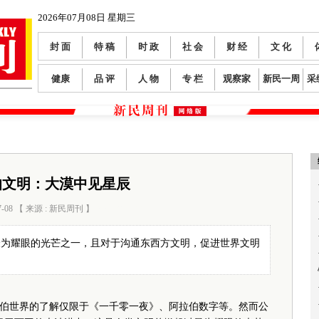
2026年07月08日 星期三
封 面
特 稿
时 政
社 会
财 经
文 化
健康
品 评
人 物
专 栏
观察家
新民一周
采
伯文明：大漠中见星辰
7-08 【 来源 : 新民周刊 】
阅读数：
214
最为耀眼的光芒之一，且对于沟通东西方文明，促进世界文明
世界的了解仅限于《一千零一夜》、阿拉伯数字等。然而公