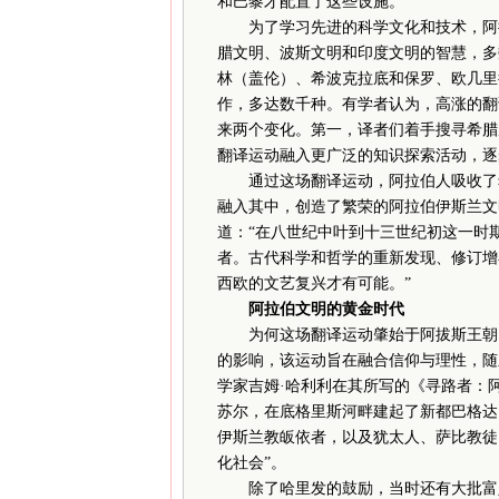
和巴黎才配置了这些设施。
为了学习先进的科学文化和技术，阿拉
腊文明、波斯文明和印度文明的智慧，多
林（盖伦）、希波克拉底和保罗、欧几里
作，多达数千种。有学者认为，高涨的翻
来两个变化。第一，译者们着手搜寻希腊
翻译运动融入更广泛的知识探索活动，逐
通过这场翻译运动，阿拉伯人吸收了希
融入其中，创造了繁荣的阿拉伯伊斯兰文
道：“在八世纪中叶到十三世纪初这一时
者。古代科学和哲学的重新发现、修订增
西欧的文艺复兴才有可能。”
阿拉伯文明的黄金时代
为何这场翻译运动肇始于阿拔斯王朝？
的影响，该运动旨在融合信仰与理性，随
学家吉姆·哈利利在其所写的《寻路者：
苏尔，在底格里斯河畔建起了新都巴格达
伊斯兰教皈依者，以及犹太人、萨比教徒
化社会”。
除了哈里发的鼓励，当时还有大批富人