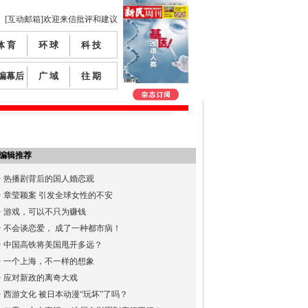
[互动邮箱]欢迎来信批评和建议
体 育
环 球
科 技
编幕后
广 域
往 期
编辑推荐
·
热播剧背后的国人婚恋观
·
章莹颖案 引发全球女性的不安
·
游戏，可以不只为赚钱
·
不会谈恋爱， 成了一种都市病！
·
中国高铁将美国甩开多远？
·
一个上海，不一样的想象
·
应对新政的离奇大戏
·
西游文化 被日本动漫“玩坏”了吗？