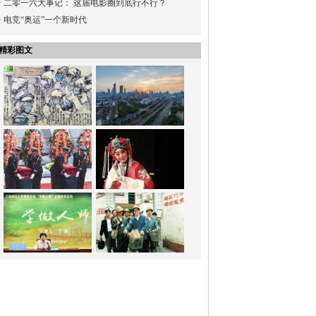
·
二零一六大事记： 这届电影圈到底行不行？
·
电竞“奥运”一个新时代
精彩图文