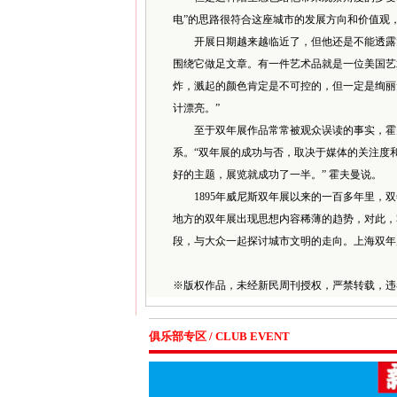
电”的思路很符合这座城市的发展方向和价值观
开展日期越来越临近了，但他还是不能透露太
围绕它做足文章。有一件艺术品就是一位美国艺
炸，溅起的颜色肯定是不可控的，但一定是绚丽
计漂亮。”
至于双年展作品常常被观众误读的事实，霍夫
系。“双年展的成功与否，取决于媒体的关注度
好的主题，展览就成功了一半。” 霍夫曼说。
1895年威尼斯双年展以来的一百多年里，双
地方的双年展出现思想内容稀薄的趋势，对此，
段，与大众一起探讨城市文明的走向。上海双年
※
版权作品，未经新民周刊授权，严禁转载，违
俱乐部专区 / CLUB EVENT