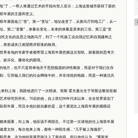
发电”了，一帮人将通过艺术的手段向世人宣示：上海这座城市获得了新的
双年展的主题和意义。
展面临三“变”。第一“变址”，地址改变了，从跑马厅到电工厂，从一
址。第二“变量”，体量在变化，未来的体量是原来的三倍。第三是“变
殖民文化的反思之地跑马厅，到了一个民族工业自我记忆和自我建构之
，将形成夹江相望两岸双珠的格局。
界各地的专家学者都寄望上海双年展把握这次契机，探索新的思考方
、娱乐化、庸俗化的困境。
的地方，也不只是简单地关于思想能源的诗性阐发，而是对于我们生存
刻，它所输入我们的社会网络中的，并非传统的电能，而是一种激活共
来到上海，我跟他进行了一次晤谈。简斯·霍夫曼出生于哥斯达黎加首都
艺术研究所所长。70后的他，自上世纪90年代末以来，在全世界策划了
尔国际双年展，而且令他比较自豪的是，这个展览比上海双年展的规模还
来观看，对上海，他应该不再陌生。不过第一次请他担任上海双年展
速度太快，每次他来上海，都有一种陌生感，“几乎被上海抛弃”。
思考，这为他的策展思路注入了新内容。所以他也认为，“重新发