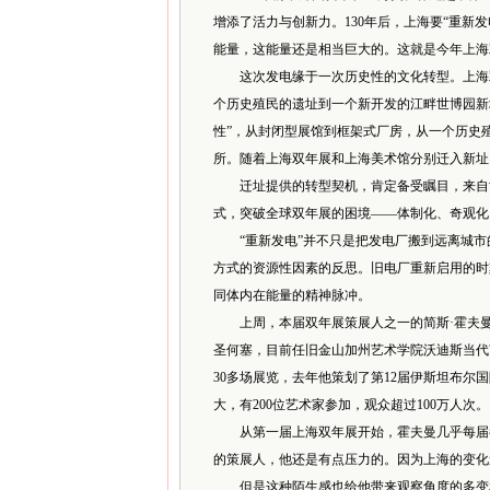
增添了活力与创新力。130年后，上海要“重新
能量，这能量还是相当巨大的。这就是今年上海
这次发电缘于一次历史性的文化转型。上海双年
个历史殖民的遗址到一个新开发的江畔世博园新
性”，从封闭型展馆到框架式厂房，从一个历史
所。随着上海双年展和上海美术馆分别迁入新址
迁址提供的转型契机，肯定备受瞩目，来自世
式，突破全球双年展的困境——体制化、奇观化
“重新发电”并不只是把发电厂搬到远离城市
方式的资源性因素的反思。旧电厂重新启用的时
同体内在能量的精神脉冲。
上周，本届双年展策展人之一的简斯·霍夫曼
圣何塞，目前任旧金山加州艺术学院沃迪斯当代
30多场展览，去年他策划了第12届伊斯坦布
大，有200位艺术家参加，观众超过100万人次。
从第一届上海双年展开始，霍夫曼几乎每届都
的策展人，他还是有点压力的。因为上海的变化
但是这种陌生感也给他带来观察角度的多变和