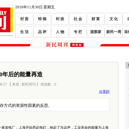
2018年11月30日 星期五
封 面
特 稿
时 政
社 会
财 富
文 化
生 活
品 评
人 物
专 栏
观察家
新民一周
采
30年后的能量再造
08-27 【 来源 : 新民周刊 】 阅读数：
0
分享到
生存方式的资源性因素的反思。
一座发电厂，上海开始亮起电灯，响起了马达声，工业革命的能量为上海