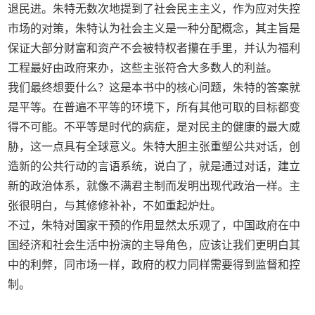
退民进。朱特无数次地提到了社会民主主义，作为应对失控
市场的对策，朱特认为社会主义是一种分配概念，其主旨是
保证大部分财富和资产不会被特权者攥在手里，并认为福利
工程最好由政府来办，这些主张符合大多数人的利益。
我们最终想要什么？这是本书中的核心问题，朱特的答案就
是平等。在普遍不平等的环境下，所有其他可取的目标都变
得不可能。不平等是时代的病症，是对民主的健康的最大威
胁，这一点具有全球意义。朱特大胆主张重塑公共对话，创
造新的公共行动的言语系统，说白了，就是通过对话，建立
新的政治体系，就像不满君主制而发明出现代政治一样。主
张很明白，与其修修补补，不如重起炉灶。
不过，朱特对国家干预的作用显然太乐观了，中国政府在中
国经济和社会生活中扮演的主导角色，应该让我们更明白其
中的利弊，同市场一样，政府的权力同样需要得到监督和控
制。