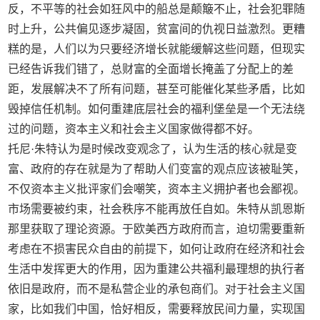
反，不平等的社会如狂风中的船总是颠簸不止，社会犯罪随
时上升，公共偏见逐步凝固，贫富间的仇视日益激烈。更糟
糕的是，人们以为只要经济增长就能缓解这些问题，但现实
已经告诉我们错了，总财富的全面增长掩盖了分配上的差
距，发展解决不了所有问题，甚至可能催化某些矛盾，比如
毁掉信任机制。如何重建底层社会的福利堡垒是一个无法绕
过的问题，资本主义和社会主义国家做得都不好。
托尼·朱特认为是时候改变观念了，认为生活的核心就是变
富、政府的存在就是为了帮助人们变富的观点应该被耻笑，
不仅资本主义批评家们会嘲笑，资本主义拥护者也会鄙视。
市场需要被约束，社会秩序不能再放任自如。朱特从凯恩斯
那里获取了理论资源。于欧美西方政府而言，迫切需要重新
考虑在不损害民众自由的前提下，如何让政府在经济和社会
生活中发挥更大的作用，因为重建公共福利最理想的执行者
依旧是政府，而不是私营企业的承包商们。对于社会主义国
家，比如我们中国，恰好相反，需要释放民间力量，实现国