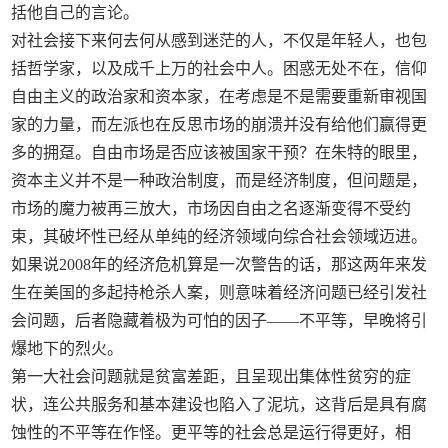
括他自己的言论。
对社会接下来何去何从感到迷茫的人，不仅是年轻人，也包
括哲学家，以及成千上万的社会中人。困惑无处不在，信仰
自由主义的政治家和资本家，在考虑是不是需要重新审视国
家的力量，而左派也在反思市场的崩溃并没有给他们赢得更
多的拥趸。自由市场是否应该被国家干预？在朱特的眼里，
资本主义并不是一种政治制度，而是经济制度，但问题是，
市场的魔力被再三放大，市场因自由之名逐渐变得不受约
束，其破坏性已经从单纯的经济领域向综合社会领域迈进。
如果说2008年的经济危机算是一次警告的话，那这两年来发
生在美国的多起持枪杀人案，则意味着经济问题已经引发社
会问题，后者隐藏着极为可怕的因子——不平等，早晚将引
爆地下的烈火。
第一大社会问题就是贫富差距，且呈现出集体性贫穷的症
状，连公共服务和基本建设也陷入了泥坑，这背后是具有腐
蚀性的不平等在作怪。更平等的社会总是运行得更好，相