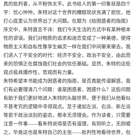
真的批判者，从不粉饰太平。此书给人的第一印象就是四个
字：忧心忡忡。朱特对这个世界的糟糕现状充满了担忧，他
打心底里认为世界出了大问题。在题为《给困惑者的指南》
序文中，朱特直言不讳：我们今天生活的方式中有某种根本
性的谬误。我们对物质的追求和迷恋变成了一种美德，使得
物质主义和自私性像孪生幽灵一样在我们中间窜来窜去。我
们进入了不安全的时代：经济不安全，政治不安全，由此而
来的恐惧正在腐蚀我们社会的信任基础。显然，朱特的这些
观点极具爆炸性，悲观而有力量。
朱特希望本书能成为困惑者的指南，是否真能传道解惑，我
们有必要理清几个问题：谁是困惑者，困惑什么？这些问题
有助于我们更好地进入朱特的头脑世界，便于我们从他看似
不甚考究的逻辑中寻得观点。至于诸如左派、右派、新左派
等若干政治派别的姿态，根本无须理会。作为读者，只需要
注意一件事——看朱特说得是否有道理，有则听之，无则嘘
之，毕竟这也是朱特自己的主张——批判性地看待世界，包