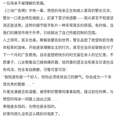
一位母亲不被理解的苦痛。
《三块广告牌》中有一幕，愤怒的母亲正在和病入膏肓的警长交涉，
警长一口老血喷在她脸上，赶紧下意识地道歉——观众甚至不知道该
哭还是该笑。这样的细节赋予影片一种非常真实的质感。有时候，当
我们的痛苦作用于外界，已经超出了自己所能控制的范围。
人之将死，其言也善。眼看就要告别世界，警长品尝了绝望和抓住救
命稻草的滋味，开始逐渐理解女主的行为，甚至在自杀前替她支付了
下一个月的广告费用。自杀是想把快乐的时光留在亲人的记忆里，不
愿妻子、儿女眼看自己被病痛折磨，给同事的遗言没有豪言壮语也没
有鸡汤，完全发自肺腑，可敬可爱可信：
“我知道你是一个好人，但你必须收敛自己的脾气。你会成为一个非
常优秀的警察……”
片尾充满悬念和温暖，被停职的警察同事拿起枪，接过前任的棒，与
愤怒的母亲一同踏上追凶之路……
黑暗是永恒的，光明也是永恒的。
好莱坞很久没有这么精彩的电影了。