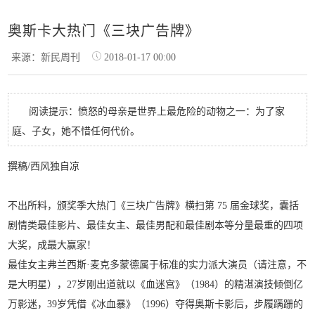
奥斯卡大热门《三块广告牌》
来源：新民周刊
2018-01-17 00:00
阅读提示：愤怒的母亲是世界上最危险的动物之一：为了家
庭、子女，她不惜任何代价。
撰稿/西风独自凉
不出所料，颁奖季大热门《三块广告牌》横扫第 75 届金球奖，囊括
剧情类最佳影片、最佳女主、最佳男配和最佳剧本等分量最重的四项
大奖，成最大赢家！
最佳女主弗兰西斯·麦克多蒙德属于标准的实力派大演员（请注意，不
是大明星），27岁刚出道就以《血迷宫》（1984）的精湛演技倾倒亿
万影迷，39岁凭借《冰血暴》（1996）夺得奥斯卡影后，步履蹒跚的