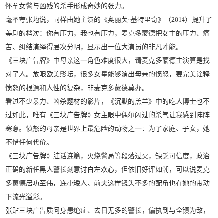
怀孕女警与凶残的杀手形成奇妙的张力。
毫不夸张地说，同样由她主演的《奥丽芙·基特里奇》（2014）提升了
美剧的档次：你有压力，我也有压力，麦克多蒙德把女主的压力、痛
苦、纠结演绎得层次分明，显示出一位大演员的非凡才能。
《三块广告牌》中母亲这一角色难度很大，请麦克多蒙德主演算是找
对了人。放眼欧美影坛，很多女星能够演出母亲的愤怒，要完美诠释
愤怒的根源和人性的复杂，非麦克多蒙德莫办。
看过不少暴力、凶杀题材的影片，《沉默的羔羊》中的吃人博士也不
过如此，唯有《三块广告牌》女主眼中偶尔闪过的杀气让我感到阵阵
寒意。愤怒的母亲是世界上最危险的动物之一：为了家庭、子女，她
不惜任何代价。
《三块广告牌》脏话连篇，火烧警局等段落过火，缺乏可信度，政治
正确的新任黑人警长刻意讨白左欢心，但依旧好评如潮，可以说麦克
多蒙德居功至伟，连小矮人、前夫这样镜头不多的配角也在她的带动
下流光溢彩。
张贴三块广告质问身患绝症、去日无多的警长，偏执到与全镇为敌，