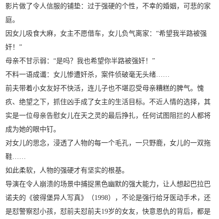
影片做了令人信服的铺垫：过于强硬的个性，不幸的婚姻，可悲的家
庭。
因女儿吸食大麻，女主不愿借车，女儿负气离家：“希望我半路被强
奸！”
母亲不甘示弱：“是吗？我也希望你半路被强奸！”
不料一语成谶：女儿惨遭奸杀，案件侦破毫无头绪……
前夫带着小女友好不快活，连儿子也不堪忍受母亲糟糕的脾气。愧
疚、绝望之下，抓住凶手成了女主的生活目标。不近人情的选择，其
实是一位母亲告慰女儿在天之灵的最后挣扎，任何试图阻拦的人都将
成为她的眼中钉。
对女儿的思念，浸透了人物的每一个毛孔，一只野鹿，女儿的一双拖
鞋……
如此柔软，人物的强硬才有坚实的根基。
导演在令人崩溃的场景中捕捉黑色幽默的强大能力，让人想起巴拉巴
诺夫的《彼得堡异人写真》（1998），不论是强行给牙医动手术，还
是怼警察怼小孩，怼前夫怼前夫19岁的女友，快意恩仇的背后，都是