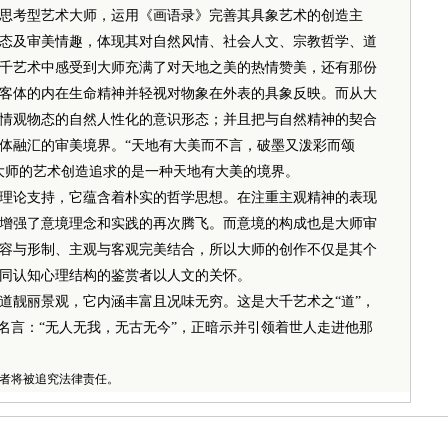
考型艺术大师，运用《画语录》完善其具象艺术的创造主
态及审美情趣，体现其对自然风情、社会人文、宗教哲学、道
千艺术中感受到大师充满了对天地之美的热情赞美，还有那份
客体的内在生命精神并轻视对物象在外表的具象反映。而从大
情观物态的自然人性化的意识形态；并且把与自然精神的契合
体融汇的审美境界。“天地有大美而不言，破墨又泼彩而颂
大师的艺术创造追求的是一种天地有大美的境界。
论支持，它蕴含着朴实的哲学思想。在注重主观精神的表现
增强了意境理念和实践的再次腾飞。而意境的构成也是大师审
容与形制、主观与客观完美结合，所以大师的创作不仅是其个
同认知心理结构的鉴赏者以人文的关怀。
靓丽景观，它内涵丰富且况味无穷。这是大千艺术之“道”，
名言：“无人无我，无古无今”，正暗示并引领着世人走进他那
者将被追究法律责任。