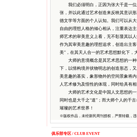
我们必须明白，正因为张大千是一位思
张，并以此通过艺术创造来反映其意识形
德文学等方面的个人认知。我们可以从大
自由的理想人格的倾心相从，注重表达主
师艺术的审美意义上看，无不彰显其以人
作为其审美意趣的理想追求，创造出主客
美”，在其天人合一的艺术思想默化下，
大师的意境概念是其艺术思想的一种理
下，以情构境并状物明志的创造形态，又
美意趣的基实，象形物外的空间景象将内
人艺术修为及悟性的体现，同时给具有相
大师的艺术文化是中国人文思想的一道
同时也是大千之“道”；而大师个人的千古
璀璨的艺术世界！
※
版权作品，未经新民周刊授权，严禁转载，违
俱乐部专区 / CLUB EVENT