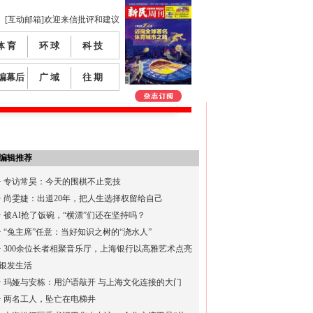
[互动邮箱]欢迎来信批评和建议
体 育
环 球
科 技
编幕后
广 域
往 期
编辑推荐
·
专访常昊：今天的围棋不止竞技
·
尚雯婕：出道20年，把人生选择权留给自己
·
被AI抢了饭碗，“横漂”们还在坚持吗？
·
“兔主席”任意：当好知识之树的“浇水人”
·
300余位长者相聚音乐厅，上海银行以高雅艺术点亮
银发生活
·
玛娅与安栋：用沪语敲开 与上海文化连接的大门
·
两名工人，坠亡在电梯井