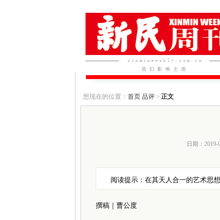
您现在的位置：
首页
品评
>
正文
日期：2019-
阅读提示：在其天人合一的艺术思
撰稿｜曹公度