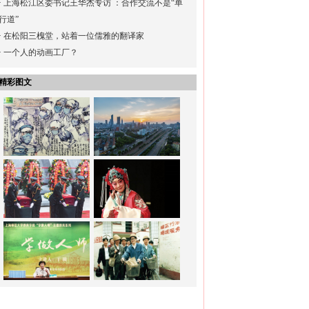
·
上海松江区委书记王华杰专访 ：合作交流不是“单
行道”
·
在松阳三槐堂，站着一位儒雅的翻译家
·
一个人的动画工厂？
精彩图文