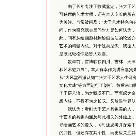
由于长年专注于收藏鉴定，张大千艺术
可缺席的艺术大师，还有本人专长的所在
为关注。当常被问及：“大千艺术特色何在？
问，作为研究我会反问对方是如何认为，
此，间有从绘画题材到绘画技法的论述亦
艺术的精髓内核。对于这类见识，我循人
是彼此轻松快活皆大欢喜。
数年前，首博联袂四川、吉林、天津，
和艺术魅力展”，本人有幸作为讲座嘉宾
从“大风堂画派认知”“张大千艺术人生研究
文化大成”等方面进行了剖析。兹后来自
了千层艺浪，为之慨叹不已。而慨叹之余
想内核，不得不为之长叹。又放眼学界肤
我认为：看到大千艺术具象美的人，只
千艺术的具象内涵及与此相关的外延上，
寻绘画艺术的源头，同时还思考并探索中
的共性，但还存在其个性，而更应关注其