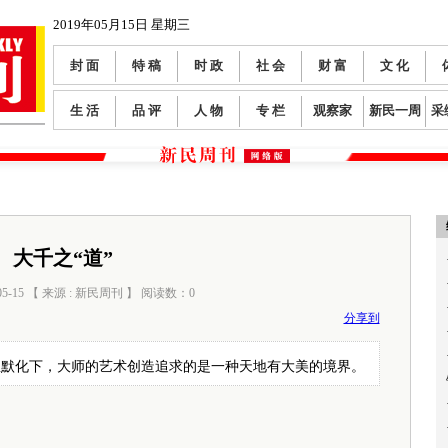
2019年05月15日 星期三
封 面
特 稿
时 政
社 会
财 富
文 化
生 活
品 评
人 物
专 栏
观察家
新民一周
采
大千之“道”
05-15 【 来源 : 新民周刊 】 阅读数：
0
分享到
想默化下，大师的艺术创造追求的是一种天地有大美的境界。