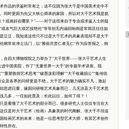
作品的求鉴时常有之；这不仅因为张大千是中国美术史中不
。同时更因为先父大铁公师承的家因，所以对大千艺术我是犹
或画好在哪里？”------对于这些来自于专业或求鉴人士的疑
“或名气巨大或艺技绝伦”等等别无内涵回响倒是常闻且往往如
是泛泛，我知道这些只不过是大千艺术的具象表现却不是大千
伦
纲常依净土法门，以“雅俗共赏仁者见仁”作为应答报之，倒
合四大博物馆院之力举办了“大千世界——张大千艺术人生
走进中国美院，作了“无量世界一大千”的专题学术讲座。我
”“重塑敦煌艺术思考”“破墨泼彩理解”“大千收藏捐公”“集传统
听众及各界的问研更是不绝，大千艺术的魅力确实不凡，激起
却思虑日重，缘因问研唯艺术具象而已，几无涉及大千艺术思
浅几多，一任如此普及；长此以往，如何了得？！
是看懂了大千艺术的部分而已。很多研究人士仅仅专注在大
这仅是对大千艺术（绘画）具象美的时代阐解。张大千不但追
国绘画艺术的未来；他是一位思考型艺术大师，有其艺术创作
特性所在。