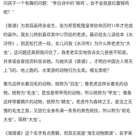
问孩子一个有趣的问题：“李白诗中的‘锦鸡’，会不会就是红腹锦鸡
呢？”
《兽谱》为宫廷画师余省生、张为邦受乾隆皇帝钦命历时11年才完成
的画作。我女儿特别喜欢其中52页绘的老虎。最近给女儿读绘本《水
浒传》，到武松打虎一段，女儿问我《水浒传》为什么称老虎为“大
虫”，这问题还真把我问住了，我老老实实地告诉女儿爸爸不知道，
并承诺会查找资料告诉她。与她共读《兽谱》，才明白中国古人将天
上飞的、地上跑的、水里游的动物归为五类。哪五类呢？
像鸟这样长着羽毛的动物，统称为“羽虫”；像老虎这样长着毛的动
物，统称为“毛虫”；昆虫是带甲壳的动物，所以统称为“甲虫”；像鱼
这样带着鳞片的动物，统称为“鳞虫”。老虎作为森林之王，是当之无
愧的毛虫之首，又因它全身布满一条条的黑色斑纹，所以称为“斑毛
大虫”，简称“大虫”。
《海错谱》这个名字有点费解，但其实就是“海生动物图谱”，名字来