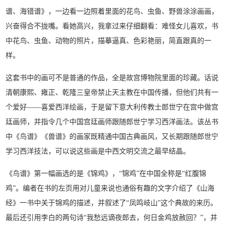
谱、海错谱》，一边看一边照着里面的花鸟、虫鱼、野兽涂涂画画，
兴奋得合不拢嘴。看她高兴，我拿过来仔细翻看：难怪女儿喜欢，书
中花鸟、虫鱼、动物的照片，描摹逼真、色彩艳丽，简直跟真的一
样。
这套书中的画可不是普通的作品，全是故宫博物院里面的珍藏。话说
清朝康熙、雍正、乾隆三皇帝禁止天主教在中国传播，但他们共有一
个爱好——喜爱西洋绘画，于是留下意大利传教士郎世宁在宫中做宫
廷画师，并指令几个中国宫廷画师跟随郎世宁学习西洋画法。该丛书
中《鸟谱》《兽谱》的画家既精通中国古典画风，又长期跟随郎世宁
学习西洋技法，可以说这些画是中西文明交流之最早结晶。
《鸟谱》第一幅画选的是《锦鸡》，“锦鸡”在中国全称是“红腹锦
鸡”。编者在书的左页用对儿童来说也通俗有趣的文字介绍了《山海
经》一书中关于锦鸡的描述，并叙述了“凤鸣岐山”这个典故的来历。
最后还引用李白的两句诗“我愁远谪夜郎去，何日金鸡放赦回？”，并