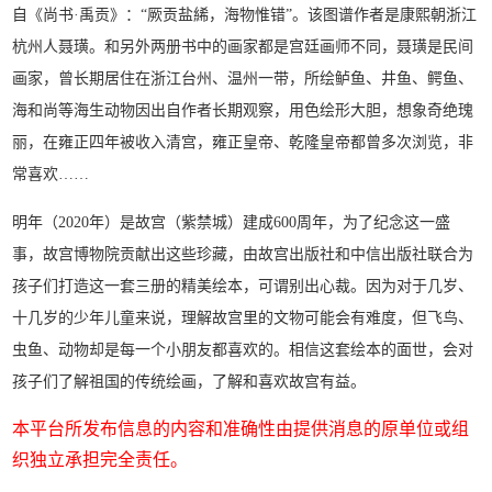
自《尚书·禹贡》：“厥贡盐絺，海物惟错”。该图谱作者是康熙朝浙江
杭州人聂璜。和另外两册书中的画家都是宫廷画师不同，聂璜是民间
画家，曾长期居住在浙江台州、温州一带，所绘鲈鱼、井鱼、鳄鱼、
海和尚等海生动物因出自作者长期观察，用色绘形大胆，想象奇绝瑰
丽，在雍正四年被收入清宫，雍正皇帝、乾隆皇帝都曾多次浏览，非
常喜欢……
明年（2020年）是故宫（紫禁城）建成600周年，为了纪念这一盛
事，故宫博物院贡献出这些珍藏，由故宫出版社和中信出版社联合为
孩子们打造这一套三册的精美绘本，可谓别出心裁。因为对于几岁、
十几岁的少年儿童来说，理解故宫里的文物可能会有难度，但飞鸟、
虫鱼、动物却是每一个小朋友都喜欢的。相信这套绘本的面世，会对
孩子们了解祖国的传统绘画，了解和喜欢故宫有益。
本平台所发布信息的内容和准确性由提供消息的原单位或组
织独立承担完全责任。