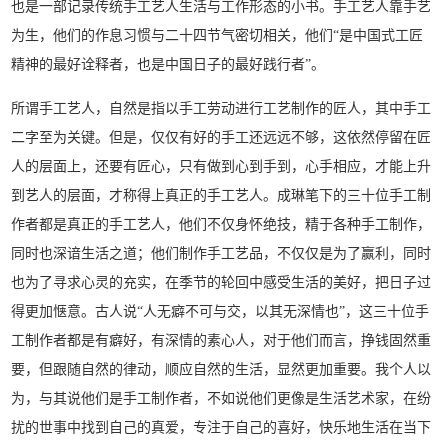
也是一部记录传统手工艺人生活与工作形态的小书。手工艺人靠手艺
为生，他们的作息习惯与二十四节气密切相关，他们“是中国式工匠
精神的最好诠释者，也是中国日子的最好践行者”。
所谓手工艺人，自然是指以手工劳动进行工艺制作的匠人，其中手工
二字至为关键。但是，仅仅有好的手工还远远不够，这依然停留在匠
人的层面上，还要有匠心，只有做到心到
手到，心手相应，才能上升
到艺人的层面，才称得上真正的手工艺人。成琳笔下的三十位手工制
作者都是真正的手工艺人，他们不仅身怀绝技，精于各种手工制作，
同时也深谙生活之道；他们制作手工艺品，不仅仅是为了赢利，同时
也为了寻求心灵的充实，在季节的轮回中感受生活的美好，把日子过
得更加惬意。古人说“人无癖不可与交，以其无深情也”，这三十位手
工制作者都是有癖好，有深情的素心人，对于他们而言，挣钱固然重
要，但跟随自然的律动，顺应自然的生活，显然更加重要。我个人以
为，与其说他们是手工制作者，不如说他们更像是生活艺术家，在纷
扰的世事中找到自己的真爱，专注于自己的喜好，快乐地生活在当下