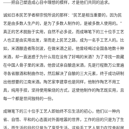
——把自己塑造成心目中理想的模样，才是他们共同的追求。
诚如日本民艺学者柳宗悦所说的那样：“民艺是相当重要的，因为民
艺是由多数人生产的，是为了多数人制作的，是被多数人使用的。”
真正的艺术脱胎于实用，自然不必多说，而成琳笔下的三十位手工艺
人也正是由实用出发，渐而走上民艺之路，成为一名手工艺人的。比
如，米酒酿造者陈剑波，在做米酒之前，他曾经喝过全国各地数十种
米酒，却一直迷惑于为什么现在没有了好喝的米酒？为了寻找一款藏
在中国人骨子里的米酒，他尝试亲自酿造米酒，先是行程数万公里遍
寻各省酿酒和制曲作坊，然后解决了自酿的三大元素，终于成功研制
出他想要的江南米酒。陶艺家李建章也是同样，他制作陶艺不用工
具，纯用手捏，坚持使用柴烧的方式，这使他制作的陶艺既实用，且
每一个都是世间独特的一份。
成琳笔下的三十位手工艺人即始终不忘生活的初心，他们以一种内
省、自悟、平和的心态面对外面喧嚣的世界，工作的目的只是为了生
活，而生活的目的只是为了享受生活。这些手工艺人努力在饮食起居