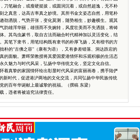
，刀笔融合，或瘦硬挺拔，或圆润沉着，或自然超逸，无不朴
刻之真意，达高古率真之妙境。其所书金文姿态自然，用笔朴
遒劲洒脱，气势开张，变化莫测，随势相生，妙趣横生。观其
气韵雄浑华丽，雄强而不失婉转，风度壮美而不失洒脱，将铸
体。其鸟虫篆书，取自古法而融合时代精神加以灵活变化，结
。其笔下隶书，用笔结构既有隶书的朴厚飞扬，又有楷书的方
拙朴的“古佛之容”（康有为语），又有参差错落、洞达跌宕的
真的面貌。萧晖荣教授将其爱国爱港情怀和乐观积极的生活态
永久魅力与时代风采，弘扬中华传统文化，坚定文化自信。
着真挚的家国情怀绘出彰显时代风采的富丽画卷，携手陆俨
”的新时代，促进港沪两地的文化交流，共同弘扬中华民族传统
党的百年华诞献上最诚挚的祝福。（撰稿 东梁）
载，违者将被追究法律责任。