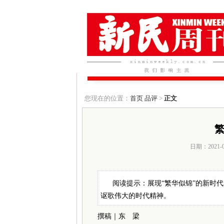
您现在的位置：
首页
品评
>
正文
繁
日期：2021-
阅读提示：展现“繁华似锦”的新时
讴歌伟大的时代精神。
撰稿｜东 梁