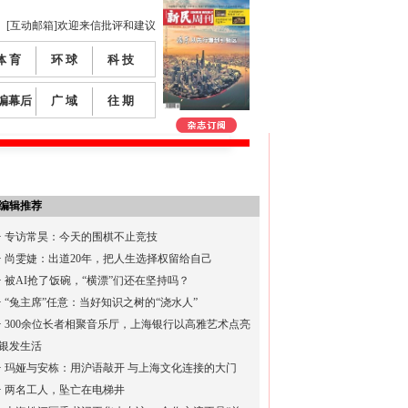
[互动邮箱]欢迎来信批评和建议
体 育
环 球
科 技
编幕后
广 域
往 期
编辑推荐
·
专访常昊：今天的围棋不止竞技
·
尚雯婕：出道20年，把人生选择权留给自己
·
被AI抢了饭碗，“横漂”们还在坚持吗？
·
“兔主席”任意：当好知识之树的“浇水人”
·
300余位长者相聚音乐厅，上海银行以高雅艺术点亮
银发生活
·
玛娅与安栋：用沪语敲开 与上海文化连接的大门
·
两名工人，坠亡在电梯井