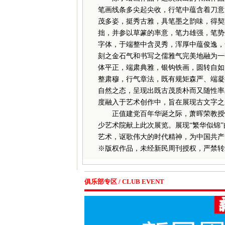
笔画线条多尖起尖收，行笔中蕴含着刀意
茂多姿，挺秀古雅，具笔墨之韵味，得契
拙，并参以草篆的率意，笔力雄强，笔势
字体，于端整中含灵秀，浑厚中蕴俊逸，
刻之金石气和书写之儒雅气完美地融为一
体平正，端肃典雅，银钩铁画，圆转自如
整肃穆，行气章法，既有规矩森严、端凝
自然之态，呈现出既古茂质朴而又随性率
度融入于艺术创作中，旨在展现古文字之
正值建党百年华诞之际，萧晖荣教授怀
少艺术院献上此次展览。展现“繁华似锦
艺术，讴歌伟大的时代精神，为中国共产
※
版权作品，未经新民周刊授权，严禁转
俱乐部专区 / CLUB EVENT