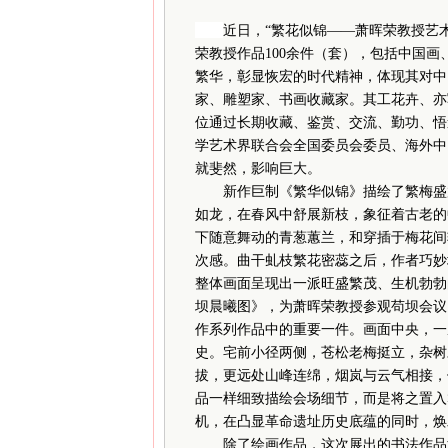
近日，“繁花似锦——萧晖荣教授艺
荣教授作品100余件（套），包括中国
繁华，彰显恢宏的时代精神，体现其对中
家、雕塑家、书画收藏家。其工花卉、亦
位通过长期收藏、鉴赏、交流、勤功、悟
学艺术界联合会全国委员会委员、海外中
就斐然，影响巨大。
新作巨制《繁华似锦》描绘了繁梅盛放
如龙，在春风中舒展新枝，象征着古老的
下随意舞动的青葱蕙兰，和穿插于梅花间
次感。曲干虬枝繁花密蕊之后，作者巧妙
整体画面呈现出一派旺盛繁茂、生机勃勃
坝晨曦图》，为萧晖荣教授参观苟坝会议
作系列作品中的重要一件。画面中央，一
史。宅前小径两侧，苍松老梅挺立，杂树
拔，更远处山峰连绵，烟岚与云气相接，
品一样细致描绘会场细节，而是将之置入
机，在凸显革命遗址历史底蕴的同时，焕
除了绘画作品，这次展出的书法作品涉