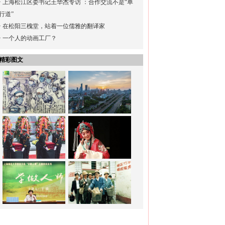
·
上海松江区委书记王华杰专访 ：合作交流不是“单
行道”
·
在松阳三槐堂，站着一位儒雅的翻译家
·
一个人的动画工厂？
精彩图文