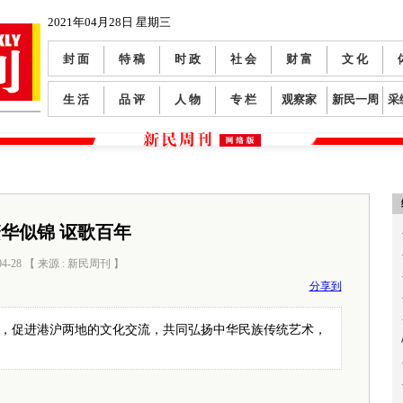
2021年04月28日 星期三
封 面
特 稿
时 政
社 会
财 富
文 化
生 活
品 评
人 物
专 栏
观察家
新民一周
采
华似锦 讴歌百年
04-28 【 来源 : 新民周刊 】
阅读数：
0
分享到
代，促进港沪两地的文化交流，共同弘扬中华民族传统艺术，