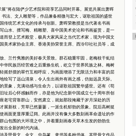
术展”将在陆俨少艺术院和荷享艺品同时开幕。展览共展出萧晖
画、书法、文人雕塑等，作品兼备精微与宏大，讴歌祖国的盛世
国传统艺术文化的传承与创新。萧晖荣教授是当代著名书画
写山水、擅写梅、精雕塑、喜中国美术史论和书画鉴赏，是一
道而登上艺术殿堂，极具大家风采之当代艺术家，现为中国文
国美术家协会主席、香港美协荣誉主席、西泠印社社员等，成
、兰竹隽雅的美好春天景致。群石稳重牢固，老梅枝干虬结
中华民族历经苦难之后重焕生机，屹立于世界民族之林。梅树
轻摇舒摆的翠竹互相呼应，为画面增添了无限活力和丰富的层
地绘写了远山清泉，令人生出画外有画之感，仿如远及天际。
的景象，充满动感与生命力，以讴歌祖国繁华盛世。还有《苟
旧址后心怀感触而作，亦是他为纪念新中国成立七十周年所创
座老宅背靠群山，安然肃立，就如那段掩藏于岁月深处的历
才展新枝，芳草已然萋萋，一派生机郁勃的景象。院后高树挺
使画面更显厚重辽阔。此画并没有像大多数刻画革命遗址的作
群山包围的大环境之中，并着重刻画春天草木生发的勃勃生
发出全新的时代内涵。
及甲骨文、金文、虫鸟篆、隶书等多种书体。其甲骨文作品