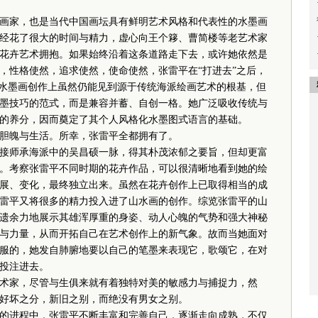
画家，也是当代中国画坛具有鲜明艺术风格和代表性的水墨画
经花了很大的时间与精力，虚心向王个簃、曹简楼等老艺术家
花卉艺术拥抱。如果始终沿着这条道路走下去，或许她依然是
，性格使然，追求使然，使命使然，张雷平在“打进去”之后，
在水墨画创作上虽然仍能见到源于传统海派绘画艺术的根基，但
墨技巧的范式，而是兼容并蓄、自创一格。她广泛吸收传统与
的养分，因而奠定了其个人风格化水墨图式语言的基础。
魄与生活。所幸，张雷平全都拥有了。
师承海派中的吴昌硕一脉，得其朴茂浓郁之要旨，但却更富
。考察张雷平不同时期的花卉作品，可以很清晰地看到她的绘
展、变化，最终独立出来。虽然在花卉创作上已取得相当的成
雷平又将很多的精力投入进了山水画的创作。综览张雷平的山
遗余力地展示其雄浑厚重的身姿、动人心魄的气势和强大神秘
与力量，从而开拓自己在艺术创作上的新气象。故而当她面对
服的，她发自肺腑地要以自己的笔墨来表现它，歌颂它，在对
投注进去。
家，尽管与生俱来就有着独特对美的敏感力与捕捉力，然
好坏之分，新旧之别，而绝没有男女之别。
进程中，张雷平不断丰富和完善自己，逐渐走向成熟，不仅