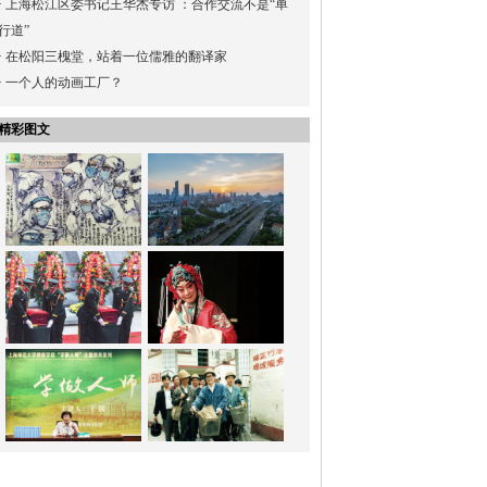
·
上海松江区委书记王华杰专访 ：合作交流不是“单
行道”
·
在松阳三槐堂，站着一位儒雅的翻译家
·
一个人的动画工厂？
精彩图文