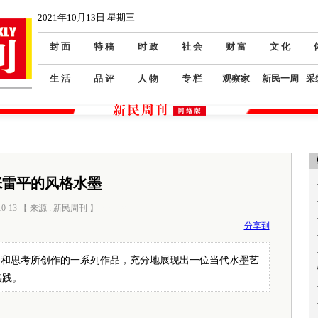
2021年10月13日 星期三
封 面
特 稿
时 政
社 会
财 富
文 化
生 活
品 评
人 物
专 栏
观察家
新民一周
采
张雷平的风格水墨
10-13 【 来源 : 新民周刊 】
阅读数：
0
分享到
走和思考所创作的一系列作品，充分地展现出一位当代水墨艺
实践。