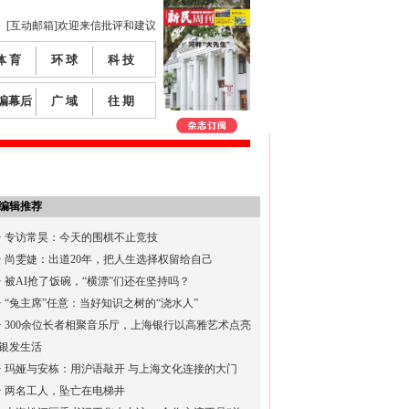
[互动邮箱]欢迎来信批评和建议
体 育
环 球
科 技
编幕后
广 域
往 期
编辑推荐
·
专访常昊：今天的围棋不止竞技
·
尚雯婕：出道20年，把人生选择权留给自己
·
被AI抢了饭碗，“横漂”们还在坚持吗？
·
“兔主席”任意：当好知识之树的“浇水人”
·
300余位长者相聚音乐厅，上海银行以高雅艺术点亮
银发生活
·
玛娅与安栋：用沪语敲开 与上海文化连接的大门
·
两名工人，坠亡在电梯井