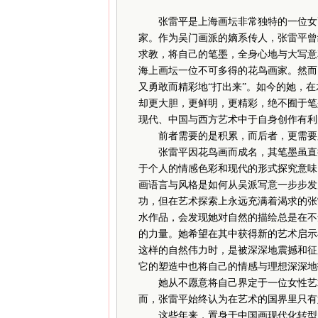
张雷平是上海画坛非常独特的一位女
家。作为吴门画派的嫡系传人，张雷平曾
求教，将自己的笔墨，全身心地与大写意
海上画坛一位不可多得的花鸟画家。然而
又勇敢而精彩地“打出来”。如今的她，
却更大胆，更鲜明，更精彩，绝不囿于笔
现代、中国与西方艺术中于自身创作有利
前者需要的是积累，而后者，更需要胆
张雷平因花鸟画而成名，其笔墨虽直接
于个人的情感色彩和现代的形式探究意味
画语言与风格是如何从吴派写意一步步发
功，但在艺术探索上永远充满着渴求的张
水作品，会发现她对自然的描绘总是在不
的力量。她希望在其中获得新的艺术启示
这样的自然伟力时，是被深深地震撼和征
它的塑造中也将自己的情感与理想深深地
她从不愿意将自己界定于一位女性艺术
而，张雷平始终认为在艺术的国界里只有
这些年来，置身于中国画现代化转型的