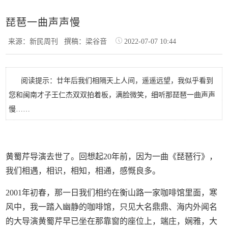
琵琶一曲声声慢
来源：新民周刊
撰稿：梁谷音
2022-07-07 10:44
阅读提示：廿年后我们相隔天上人间，遥遥远望，我似乎看到
您和闽南才子王仁杰双双拍着板，满脸微笑，细听那琵琶一曲声声
慢……
黄蜀芹导演去世了。回想起20年前，因为一曲《琵琶行》，
我们相遇，相识，相知，相通，感慨良多。
2001年初春，那一日我们相约在衡山路一家咖啡馆里面，寒
风中，我一踏入幽静的咖啡馆，只见大名鼎鼎、海内外闻名
的大导演黄蜀芹早已坐在那靠窗的座位上，端庄，娴雅，大