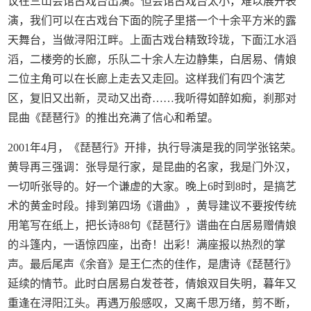
议在三山会馆古戏台出演。但会馆古戏台太小，难以展开表
演，我们可以在古戏台下面的院子里搭一个十余平方米的露
天舞台，当做浔阳江畔。上面古戏台精致玲珑，下面江水滔
滔，二楼旁的长廊，乐队二十余人左边静集，白居易、倩娘
二位主角可以在长廊上走去又走回。这样我们有四个演艺
区，复旧又出新，灵动又出奇……我听得如醉如痴，刹那对
昆曲《琵琶行》的推出充满了信心和希望。
2001年4月，《琵琶行》开排，执行导演是我的同学张铭荣。
黄导再三强调：张导是行家，是昆曲的名家，我是门外汉，
一切听张导的。好一个谦虚的大家。晚上6时到8时，是搞艺
术的黄金时段。排到第四场《谱曲》，黄导建议不要按传统
用笔写在纸上，把长诗88句《琵琶行》谱曲在白居易赠倩娘
的斗篷内，一语惊四座，出奇！出彩！满座报以热烈的掌
声。最后尾声《余音》是王仁杰的佳作，是唐诗《琵琶行》
延续的情节。此时白居易白发苍苍，倩娘双目失明，暮年又
重逢在浔阳江头。再遇万般感叹，又离千思万绪，剪不断，