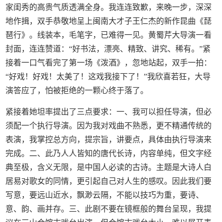
家闺秀的高贵气质透满全身。我连连致歉，来晚一步，深深
地作揖，双手恭敬地呈上闽南大才子王仁杰的新作昆曲《琵
琶行》。线装本，毛笔字，已难得一见。黄蜀芹大导演一看
封面，连连赞道：“好书法，漂亮、精致、讲究、稀有。”紧
接着一口气看完了第一场《泼酒》，忽地站起，双手一拍：
“好戏！好戏！太美了！这戏我接下了！”我欣喜若狂，大导
演答应了，怕被拒绝的一颗心终于落了。
紧接着她坦率提出了三点要求：一、我可以担任导演，但必
须配一个执行导演。因为我对戏曲不熟悉，更不精通传统的
表演，我掌控总方向，提宗旨，讲要点，具体由执行导演来
完成。二、此乃人人皆知的唐代长诗，内容单纯，但文字经
典至极，含义无限，是中国人必读的古诗。主题是大诗人白
居易对歌女的同情，更引起自己对人生的感叹。因此我们要
写意，要远山近水，飘渺云隔，不能以技巧为重，要诗、
意、韵、画并存。三、此剧不要在镜框般的舞台呈现，我提