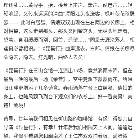
理还乱……黄导手一抬，楼台上笛声、箫声、琵琶声……轻
轻响起，又传来远远的清曲“浔阳江头夜送客，枫叶荻花秋瑟
瑟……”此时白居易、倩娘双双出现在左右两边的长廊上，相
对相望，这头走到那头，那头又回望这头，无尽头地走着，
望着，含泪缓缓而别，回首，遥望……“同是天涯沦落人，相
逢何必曾相识。”《琵琶行》曲声远去，白郎、倩娘在长廊尽
头隐去，隐去。灯光暗，曲终人去矣！
《琵琶行》在三山会馆一连演出15场，竟然滴雨未降，但在
最后一晚的最后一场《余音》，空中竟飘下蒙蒙雨花，给浔
阳江畔更增添了几多诗意。春雨洒落在台上白居易、倩娘的
身上，也随风飘飞到台下观众们的衣衫上。好一番美景！美
诗！美境！
黄导，廿年前我们相见在衡山路的咖啡馆，有缘！得您亲自
导演《琵琶行》，有幸！廿年后我们相隔天上人间，遥遥远
望，我似乎看到您和闽南才子王仁杰双双拍着板，满脸微