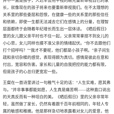
并不一直是孩子，人迟早会用平视的眼光重新审视自己的家
长，就像现在的孩子将来也要重新审视我们。在不太理想的
关系里的那些委屈和怨恨，在健康一些的关系里的那些信任
和依赖，即使一生都无法减去它们在感情上的分量，在理智
层面都终于会随着年纪增长而生出一层体谅。《晒后假日》
里的女儿跟父亲平时也不住一起，父亲常常拿捏不到女儿的
小心思，女儿同样也摸不准父亲的情绪起伏。“你不去跟他们
打个招呼吗？”“我才不要呢，他们都是小孩子啊。”亲子间生
疏和亲切杂糅的感觉，表现得颇为真切。感情是彼此在意和
付出，宽容和伤害。家长和儿童的自我把控的能力都有限，
但是孩子的心总归更宽宏一些。
王粲在一首诗里讲过一句稚气十足的话：“人生实难，愿其弗
与。”并非事事都能如愿，人生真是痛苦啊——这种直口说出
的天真反而有一种坦白的美。《晒后假日》里的父亲非常年
轻，虽然做了家长，仍然有着跟千百年前相同的，年轻人专
属的敏感和稚嫩。他是那样急切地表露着对女儿的爱意，他