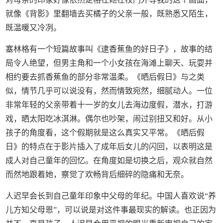
就像《背影》里翻墙去买橘子的父亲一般，既熟悉又陌生，
既温暖又冷冽。
塞林格有一个短篇故事叫《逮香蕉鱼的好日子》，故事的结
局令人绝望，但男主角和一个小女孩在海滩上聊天、玩耍并
相约要去抓香蕉鱼的部分非常温柔。《晒后假日》与之类
似，情节几乎可以说没有，然而情致宛然，细腻动人。一位
非常年轻的父亲带着十一岁的女儿去海边度假，潜水，打游
戏，晒太阳吃冰淇淋。偶尔也吵架，闹过别扭又和好。从小
孩子的角度看，这个假期就是这么真实又平常。《晒后假
日》的特点在于影片插入了成年后女儿的闪回，以表明这是
成人对自己童年的回忆。在角度如是切换之后，观众就自然
而然地跟着她，察觉了欢畅背后细碎的隐痛和无奈。
人迟早会长到自己童年印象中父母的年纪。中国人喜欢说“养
儿方知父母恩”，可以说是对这件事最现实的解读。也正因为