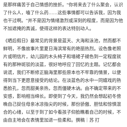
是那样痛苦于自己情感的挫折。“你将来去了什么聚会，认识
了什么人，嗑了什么药……这些事情都可以告诉我，因为我
也干过啊。”并不是因为情绪激烈或深刻的程度，而是因为他
不加遮掩的真诚，使得这样的表达特别动人。
《晒后假日》最常见的背景是蓝天、大海和泳池，然而都不
鲜明，不像故事片里夏日海滨常有的艳丽热烈。设色像老照
片或明信片，幼儿园的木头椅子和墙裙子褪色到一定程度就
有的那种斑驳的淡蓝，很好地呼应了回忆的主题。记忆都会
说谎，我们不断修正脑海里那些原本也不牢靠的情景，以便
得到当下更愿意接受的结论。在淡蓝色的水中一同嬉戏的熟
悉脸孔，忽而甜美亲热，忽而僵硬木讷。由不确定带来的不
安感，影响相当绵长。即使到了今天，我仍然会想起初冬傍
晚自己捉住母亲冰凉指尖的时候，那份骄傲、胆怯和惊惧混
合的心绪，以至于到了如今看孩子仰脸瞧着自己的时候，不
由自主地会在表情里加进一些柔和。撰稿｜苏 打