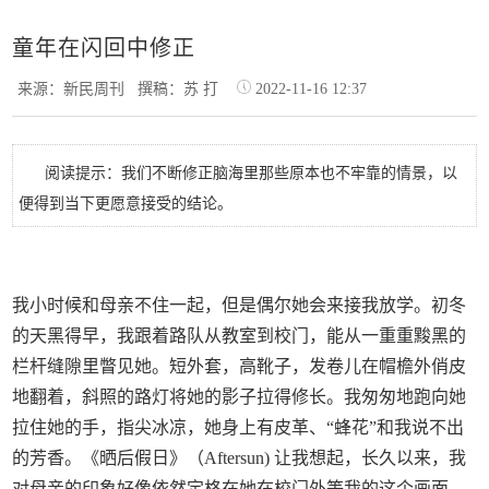
童年在闪回中修正
来源：新民周刊
撰稿：苏 打
2022-11-16 12:37
阅读提示：我们不断修正脑海里那些原本也不牢靠的情景，以
便得到当下更愿意接受的结论。
我小时候和母亲不住一起，但是偶尔她会来接我放学。初冬
的天黑得早，我跟着路队从教室到校门，能从一重重黢黑的
栏杆缝隙里瞥见她。短外套，高靴子，发卷儿在帽檐外俏皮
地翻着，斜照的路灯将她的影子拉得修长。我匆匆地跑向她
拉住她的手，指尖冰凉，她身上有皮革、“蜂花”和我说不出
的芳香。《晒后假日》（Aftersun) 让我想起，长久以来，我
对母亲的印象好像依然定格在她在校门外等我的这个画面，