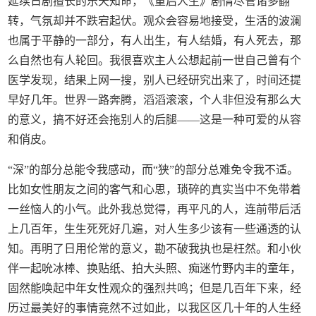
延续日剧擅长的乐天知命，《重启人生》剧情尽管诸多翻
转，气氛却并不跌宕起伏。观众会容易地接受，生活的波澜
也属于平静的一部分，有人出生，有人结婚，有人死去，那
么自然也有人轮回。我很喜欢主人公想起前一世自己曾有个
医学发现，结果上网一搜，别人已经研究出来了，时间还提
早好几年。世界一路奔腾，滔滔滚滚，个人非但没有那么大
的意义，搞不好还会拖别人的后腿——这是一种可爱的从容
和俏皮。
“深”的部分总能令我感动，而“狭”的部分总难免令我不适。
比如女性朋友之间的客气和心思，琐碎的真实当中不免带着
一丝恼人的小气。此外我总觉得，再平凡的人，连前带后活
上几百年，生生死死好几遍，对人生多少该有一些通透的认
知。再明了日用伦常的意义，勘不破我执也是枉然。和小伙
伴一起吮冰棒、换贴纸、拍大头照、痴迷竹野内丰的童年，
固然能唤起中年女性观众的强烈共鸣；但是几百年下来，经
历过最美好的事情竟然不过如此，以我区区几十年的人生经