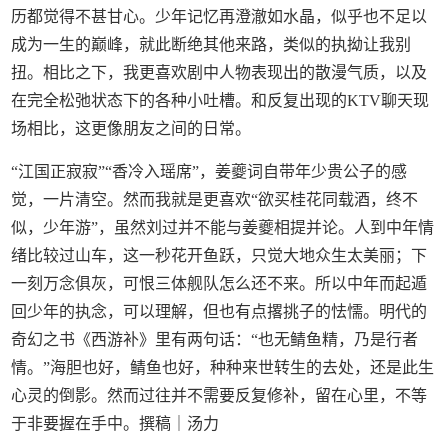
历都觉得不甚甘心。少年记忆再澄澈如水晶，似乎也不足以
成为一生的巅峰，就此断绝其他来路，类似的执拗让我别
扭。相比之下，我更喜欢剧中人物表现出的散漫气质，以及
在完全松弛状态下的各种小吐槽。和反复出现的KTV聊天现
场相比，这更像朋友之间的日常。
“江国正寂寂”“香冷入瑶席”，姜夔词自带年少贵公子的感
觉，一片清空。然而我就是更喜欢“欲买桂花同载酒，终不
似，少年游”，虽然刘过并不能与姜夔相提并论。人到中年情
绪比较过山车，这一秒花开鱼跃，只觉大地众生太美丽；下
一刻万念俱灰，可恨三体舰队怎么还不来。所以中年而起遁
回少年的执念，可以理解，但也有点撂挑子的怯懦。明代的
奇幻之书《西游补》里有两句话：“也无鲭鱼精，乃是行者
情。”海胆也好，鲭鱼也好，种种来世转生的去处，还是此生
心灵的倒影。然而过往并不需要反复修补，留在心里，不等
于非要握在手中。撰稿｜汤力