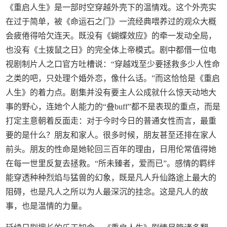
《重启人生》是一部时空穿越外壳下的温情戏。这个外壳实
在过于简单，被《命运石之门》一流经典喂养过的观众大概
会疲倦得哈欠连天。既没有《蝴蝶效应》的牵一发动全局，
也没有《土拨鼠之日》的完全体上帝模式。剧中都借一位电
视剧制片人之口官方吐槽说：“穿越戏至少要拯救多少人性命
之类的吧，只处理个婚外恋，像什么话。”而这恰恰是《重启
人生》的着力点。剧集并没有要主人公成就什么惊天动地大
事的野心，连她个人能力的“叠buff”都不是表现的重点，而是
打定主意朝着反面走：对于今时今日的普通女性而言，最重
要的是什么？朋友和家人。很多时候，朋友甚至还排在家人
前头。朋友的性命是她轮回三百年的理由，日用伦常值得她
在每一世里反复去拯救。“所未臻者，爱而已”。感情的羁绊
能穿透种种烈焰与猛兽的幻象，既是凡人升仙路途上最大的
阻碍，也是凡人之所以为人最深沉的挂念。这是凡人的故
事，也是温情的力量。