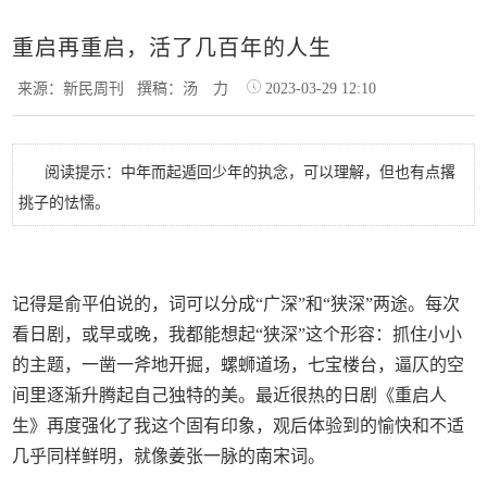
重启再重启，活了几百年的人生
来源：新民周刊
撰稿：汤 力
2023-03-29 12:10
阅读提示：中年而起遁回少年的执念，可以理解，但也有点撂
挑子的怯懦。
记得是俞平伯说的，词可以分成“广深”和“狭深”两途。每次
看日剧，或早或晚，我都能想起“狭深”这个形容：抓住小小
的主题，一凿一斧地开掘，螺蛳道场，七宝楼台，逼仄的空
间里逐渐升腾起自己独特的美。最近很热的日剧《重启人
生》再度强化了我这个固有印象，观后体验到的愉快和不适
几乎同样鲜明，就像姜张一脉的南宋词。