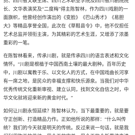
员、四川省文联主席、四川艺术职业学院及四川省川剧院院
长、文华表演奖及“二度梅”得主陈智林，作为四川戏剧的一
面旗帜，他曾经创作演出的《变脸》《巴山秀才》《易胆
大》等精品享誉全国，此次在《草鞋县令》中，他不仅担任
艺术总监并领衔主演，为其精彩的艺术生涯，又增添了浓墨
重彩的一笔。
在陈智林看来，传承川剧，就是传承四川的语言表述和文化
情怀。“川剧是根植于中国西南土壤的最大剧种。百年历史
中，川剧以寓教于乐、以文化人的方式，在中国戏曲长河享
有一席之地，是民众的幸福支撑和快乐源泉。当我们对中华
优秀传统文化重新审视、建立认同，找到文化自信之时，中
华文化就将迎来新的黄金时代。”
如何让川剧永恒延续？陈智林认为，当下最重要的，就是要
守正创新、打造精品力作。正如他所说的那样：“什么叫传
统？我们的今天就是明天的传统。反过来说一句话，就是我