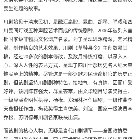
民生难题的故事。
川剧始见于清末民初，是融汇高腔、昆曲、胡琴、弹戏和四
川民间灯戏五种声腔艺术而成的传统剧种，2006年被列入首
批国家级非物质文化遗产名录。为了呈现思想精深，艺术精
湛，制作精良的艺术效果，川剧《草鞋县令》主创数易其
稿，经过20多次的剧本修改，及数月排练打磨，以深入人
心、深入人性的表达方式，呈现了四川什邡历史名人纪大奎
惟民至上的精神。尽管这是一部讴歌为民请命好官的历史正
剧，但该剧坚持川剧剧种特色，接地气，有真情，因而广受
好评。该剧阵容强大，群星荟萃，由文华剧目导演奖得主、
一级导演查明哲执导，杨椽、郑瑞林担任编剧，一级作曲李
天鑫担任作曲，梅花奖得主肖德美、刘谊，国家一级演员李
乔松、苏明德等川剧名家联袂出演。
而该剧的核心人物，无疑是当代川剧领军——全国政协委