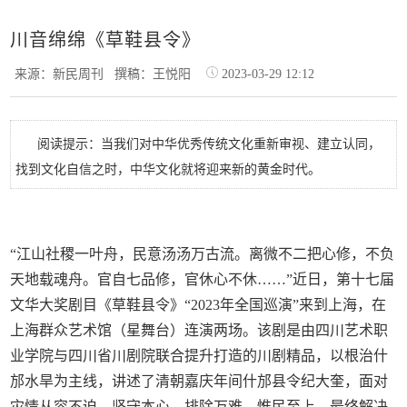
川音绵绵《草鞋县令》
来源：新民周刊
撰稿：王悦阳
2023-03-29 12:12
阅读提示：当我们对中华优秀传统文化重新审视、建立认同，
找到文化自信之时，中华文化就将迎来新的黄金时代。
“江山社稷一叶舟，民意汤汤万古流。离微不二把心修，不负
天地载魂舟。官自七品修，官休心不休……”近日，第十七届
文华大奖剧目《草鞋县令》“2023年全国巡演”来到上海，在
上海群众艺术馆（星舞台）连演两场。该剧是由四川艺术职
业学院与四川省川剧院联合提升打造的川剧精品，以根治什
邡水旱为主线，讲述了清朝嘉庆年间什邡县令纪大奎，面对
灾情从容不迫、坚守本心、排除万难、惟民至上，最终解决