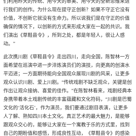
们利用昨天的传统、用今天的审美、用今天的全新思维来进
行我们的创作。为什么现在提守正创新？如果不守正它没有
价值，不创新它就没有生命力。所以说我们是在守正的价值
确保的情况下，以创新的方式来形成大家在一起的共识。我
们演出《草鞋县令》，所到之处，都是年轻人，很让人感
动。”
此次携川剧《草鞋县令》走出四川，走向全国，陈智林一方
面希望在巡演中进一步淬炼演员们的演技，向更高的创演水
平迈进；一方面期待能向全国观众展现川剧的风采，让更多
观众认识川剧、爱上川剧。“传统戏剧不缺乏观众，关键是创
作出让观众接纳、喜爱的佳作。”在陈智林看来，戏剧经典本
身携带着本土戏剧传统的丰富蕴藏和文化符码，“川剧是巴蜀
文化的‘活化石’，作为演员，我们要通过剧目表演，让更多
人了解、熟知四川本土文化。真正艺术的最大魅力，是能够
跟观众交心的，能够让大家在一个寓教于乐的方式里，找到
自己的期盼值和感悟，形成良性互动，《草鞋县令》的感染