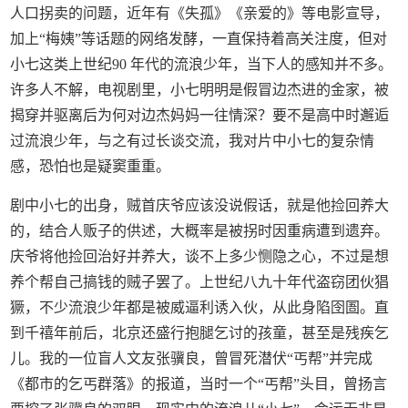
人口拐卖的问题，近年有《失孤》《亲爱的》等电影宣导，
加上“梅姨”等话题的网络发酵，一直保持着高关注度，但对
小七这类上世纪90 年代的流浪少年，当下人的感知并不多。
许多人不解，电视剧里，小七明明是假冒边杰进的金家，被
揭穿并驱离后为何对边杰妈妈一往情深？要不是高中时邂逅
过流浪少年，与之有过长谈交流，我对片中小七的复杂情
感，恐怕也是疑窦重重。
剧中小七的出身，贼首庆爷应该没说假话，就是他捡回养大
的，结合人贩子的供述，大概率是被拐时因重病遭到遗弃。
庆爷将他捡回治好并养大，谈不上多少恻隐之心，不过是想
养个帮自己搞钱的贼子罢了。上世纪八九十年代盗窃团伙猖
獗，不少流浪少年都是被威逼利诱入伙，从此身陷囹圄。直
到千禧年前后，北京还盛行抱腿乞讨的孩童，甚至是残疾乞
儿。我的一位盲人文友张骥良，曾冒死潜伏“丐帮”并完成
《都市的乞丐群落》的报道，当时一个“丐帮”头目，曾扬言