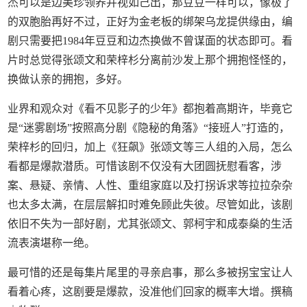
杰可以是边美珍领养并视如己出，那豆豆一样可以，像极了
的双胞胎再好不过，正好为金老板的绑架乌龙提供缘由，编
剧只需要把1984年豆豆和边杰换做不曾谋面的状态即可。看
片时总觉得张颂文和荣梓杉分离前沙发上那个拥抱怪怪的，
换做认亲的拥抱，多好。
业界和观众对《看不见影子的少年》都抱着高期许，毕竟它
是“迷雾剧场”按照高分剧《隐秘的角落》“接班人”打造的，
荣梓杉的回归，加上《狂飙》张颂文等三人组的入局，怎么
看都是爆款潜质。可惜该剧不仅没有大团圆抚慰看客，涉
案、悬疑、亲情、人性、重组家庭以及打拐诉求等拉拉杂杂
也太多太满，在层层解扣时难免顾此失彼。尽管如此，该剧
依旧不失为一部好剧，尤其张颂文、郭柯宇和成泰燊的生活
流表演堪称一绝。
最可惜的还是每集片尾里的寻亲启事，那么多被拐宝宝让人
看着心疼，这剧要是爆款，没准他们回家的概率大增。撰稿