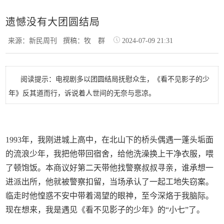
遗憾没有大团圆结局
来源：新民周刊
撰稿：牧 群
2024-07-09 21:31
阅读提示：电视剧多以团圆结局抚慰众生，《看不见影子的少
年》反其道而行，诉说着人世间的无奈与悲凉。
1993年，我刚进城上高中，在北山下的桥头偶遇一蓬头垢面
的流浪少年，我把他带回宿舍，给他洗澡换上干净衣服，喂
了顿饱饭。本商议好第二天带他找警察叔叔寻亲，谁承想一
进派出所，他就被警察扣留，当场承认了一起工地失窃案。
临走时他惶惑不安中带着渴望的眼神，至今深烙于我脑际。
现在想来，我是遇见《看不见影子的少年》的“小七”了。