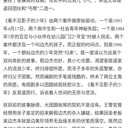
要挖了张骥良的双眼。现实中的流浪儿“小七”，命运无非是
盗窃团伙和“丐帮”二选一。
《看不见影子的少年》由两个案件做原始驱动，一个是1993
年4月17日，两个高中生和一社会青年神秘失踪；一个是1984
年5岁的豆豆与小伙伴在幼儿园门口“寻宝”时被人拐走。两个
案件都涉及一个叫边杰的孩子。而正叙的时间点，则是1996
年，一个貌似边杰的少年突然“归来”。我一度误以为这是个
双向奔赴的故事，假边杰也好，真小七也罢，渴望家庭或家
人的流浪少年，终归得偿所愿，而寻子多年的失孤警察，亦
终归父子团聚。然而编剧的手笔是残酷的，终未了两位主角
的夙愿。电视剧多以团圆结局抚慰众生，《看不见影子的少
年》反其道而行，诉说着人世间的无奈与悲凉。
就目前的故事脉络，大团圆收尾的契机不是没有。王警官曾
经想用亲子鉴定的招来解假边杰的杀人嫌疑，结果因金老板
家边杰本就是边美珍领养无血缘关系的伏笔而落空。既然边