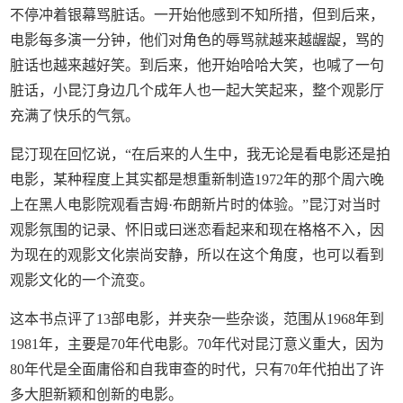
不停冲着银幕骂脏话。一开始他感到不知所措，但到后来，
电影每多演一分钟，他们对角色的辱骂就越来越龌龊，骂的
脏话也越来越好笑。到后来，他开始哈哈大笑，也喊了一句
脏话，小昆汀身边几个成年人也一起大笑起来，整个观影厅
充满了快乐的气氛。
昆汀现在回忆说，“在后来的人生中，我无论是看电影还是拍
电影，某种程度上其实都是想重新制造1972年的那个周六晚
上在黑人电影院观看吉姆·布朗新片时的体验。”昆汀对当时
观影氛围的记录、怀旧或曰迷恋看起来和现在格格不入，因
为现在的观影文化崇尚安静，所以在这个角度，也可以看到
观影文化的一个流变。
这本书点评了13部电影，并夹杂一些杂谈，范围从1968年到
1981年，主要是70年代电影。70年代对昆汀意义重大，因为
80年代是全面庸俗和自我审查的时代，只有70年代拍出了许
多大胆新颖和创新的电影。