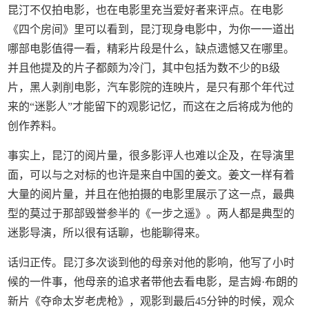
昆汀不仅拍电影，也在电影里充当爱好者来评点。在电影
《四个房间》里可以看到，昆汀现身电影中，为你一一道出
哪部电影值得一看，精彩片段是什么，缺点遗憾又在哪里。
并且他提及的片子都颇为冷门，其中包括为数不少的B级
片，黑人剥削电影，汽车影院的连映片，是只有那个年代过
来的“迷影人”才能留下的观影记忆，而这在之后将成为他的
创作养料。
事实上，昆汀的阅片量，很多影评人也难以企及，在导演里
面，可以与之对标的也许是来自中国的姜文。姜文一样有着
大量的阅片量，并且在他拍摄的电影里展示了这一点，最典
型的莫过于那部毁誉参半的《一步之遥》。两人都是典型的
迷影导演，所以很有话聊，也能聊得来。
话归正传。昆汀多次谈到他的母亲对他的影响，他写了小时
候的一件事，他母亲的追求者带他去看电影，是吉姆·布朗的
新片《夺命太岁老虎枪》，观影到最后45分钟的时候，观众