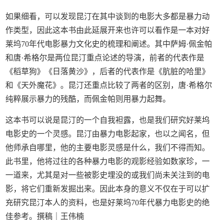
如果细看，可以发现昆汀在其中谈到的电影大多都是暴力动
作类型，因此这本书由此延展开来也许可以看作是一本对好
莱坞70年代电影暴力文化史的梳理和阐述。其中萨姆·佩金帕
和唐·希格尔是两位昆汀重点论述的导演，前者的代表作是
《稻草狗》《日落黄沙》，后者的代表作是《肮脏的哈里》
和《天外魔花》。昆汀还重点比较了两者的区别，唐·希格尔
纯粹展示暴力的残酷，而佩金帕则用暴力起舞。
这本书可以说是昆汀的一个自我袒露，也是我们研究好莱坞
电影史的一个灵感。昆汀由暴力电影起家，也以之闻名，但
他师承自哪里，他的主要电影灵感是什么，我们不得而知。
此书里，他将过往的各种暴力电影的观影经验如数家珍，一
一道来，尤其是对一些被影史埋没的或我们尚未关注到的电
影，将它们重新发掘出来。因此本身的意义不仅在于可以扩
充研究昆汀本人的资料，也是好莱坞70年代暴力电影史的绝
佳参考。撰稿｜王伟楠