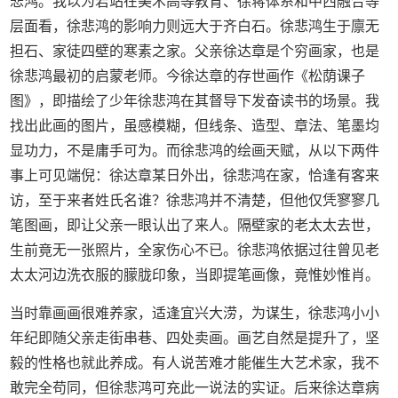
悲鸿。我以为若站在美术高等教育、徐蒋体系和中西融合等
层面看，徐悲鸿的影响力则远大于齐白石。徐悲鸿生于廪无
担石、家徒四壁的寒素之家。父亲徐达章是个穷画家，也是
徐悲鸿最初的启蒙老师。今徐达章的存世画作《松荫课子
图》，即描绘了少年徐悲鸿在其督导下发奋读书的场景。我
找出此画的图片，虽感模糊，但线条、造型、章法、笔墨均
显功力，不是庸手可为。而徐悲鸿的绘画天赋，从以下两件
事上可见端倪：徐达章某日外出，徐悲鸿在家，恰逢有客来
访，至于来者姓氏名谁？徐悲鸿并不清楚，但他仅凭寥寥几
笔图画，即让父亲一眼认出了来人。隔壁家的老太太去世，
生前竟无一张照片，全家伤心不已。徐悲鸿依据过往曾见老
太太河边洗衣服的朦胧印象，当即提笔画像，竟惟妙惟肖。
当时靠画画很难养家，适逢宜兴大涝，为谋生，徐悲鸿小小
年纪即随父亲走街串巷、四处卖画。画艺自然是提升了，坚
毅的性格也就此养成。有人说苦难才能催生大艺术家，我不
敢完全苟同，但徐悲鸿可充此一说法的实证。后来徐达章病