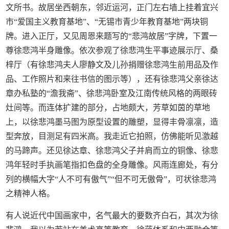
文所书。故居坐西朝东，邻近运河，正门左右墙上挂着宜兴
市“爱国主义教育基地”、“无锡市青少年教育基地”两块铜
牌。进入正厅，又见周恩来题写的“悲鸿故居”字牌，下置一
尊徐悲鸿半身雕像。依次参观了徐悲鸿生平事迹展示厅、桑
梓厅（有徐悲鸿夫人廖静文及儿孙捐赠徐悲鸿生前用品及作
品、工作照片和来往书信的图示等），还有徐悲鸿父亲徐达
章办私塾的“澹我斋”、徐悲鸿卧室及江南传统风格的两眼砖
灶间等。而连体扩建的部分，占地颇大，芳草如茵的草地
上，以徐悲鸿墨马图为原型设置的雕塑，显得丰骨凛凛，造
型奔放，目测足有四米高。我走近它拍照，仿佛能听见激越
的马蹄声。还见徐达章、徐悲鸿父子并肩而立的铜像、徐悲
鸿年轻时手执画笔指扣色盘的全身雕像。风雨连廊处，有分
列的横幅大字“人不可有傲气”“但不可无傲骨”，可状徐悲鸿
之精神人格。
有人说近代中国画家中，名气最大的要数齐白石，其次为徐