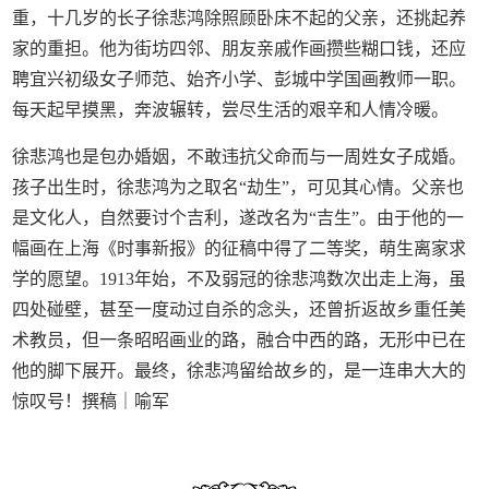
重，十几岁的长子徐悲鸿除照顾卧床不起的父亲，还挑起养
家的重担。他为街坊四邻、朋友亲戚作画攒些糊口钱，还应
聘宜兴初级女子师范、始齐小学、彭城中学国画教师一职。
每天起早摸黑，奔波辗转，尝尽生活的艰辛和人情冷暖。
徐悲鸿也是包办婚姻，不敢违抗父命而与一周姓女子成婚。
孩子出生时，徐悲鸿为之取名“劫生”，可见其心情。父亲也
是文化人，自然要讨个吉利，遂改名为“吉生”。由于他的一
幅画在上海《时事新报》的征稿中得了二等奖，萌生离家求
学的愿望。1913年始，不及弱冠的徐悲鸿数次出走上海，虽
四处碰壁，甚至一度动过自杀的念头，还曾折返故乡重任美
术教员，但一条昭昭画业的路，融合中西的路，无形中已在
他的脚下展开。最终，徐悲鸿留给故乡的，是一连串大大的
惊叹号！撰稿｜喻军