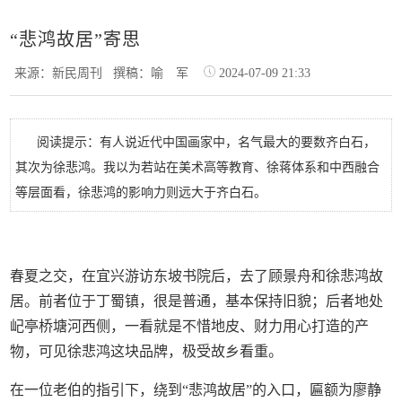
“悲鸿故居”寄思
来源：新民周刊
撰稿：喻 军
2024-07-09 21:33
阅读提示：有人说近代中国画家中，名气最大的要数齐白石，
其次为徐悲鸿。我以为若站在美术高等教育、徐蒋体系和中西融合
等层面看，徐悲鸿的影响力则远大于齐白石。
春夏之交，在宜兴游访东坡书院后，去了顾景舟和徐悲鸿故
居。前者位于丁蜀镇，很是普通，基本保持旧貌；后者地处
屺亭桥塘河西侧，一看就是不惜地皮、财力用心打造的产
物，可见徐悲鸿这块品牌，极受故乡看重。
在一位老伯的指引下，绕到“悲鸿故居”的入口，匾额为廖静