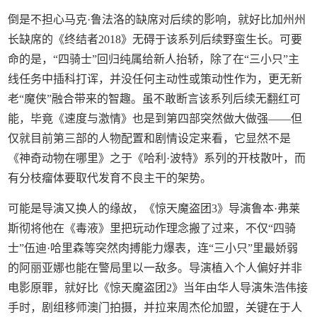
倒是不担心马克·鲁法洛的缺席对后续的影响，就好比加州州
长缺席的《终结者2018》无碍于该系列后续野蛮生长。可要
命的是，“四骑士”回归纯属给新人抬轿，除了在“三小只”主
线任务中插科打诨，并没任何主动性或策动性作为，更无新
老“魔侠”融合带来的智趣。虽不敢断言该系列后续无翻红可
能，毕竟《速度与激情》也是到第四部突然做大做强——但
仅就目前第三部的人物配置和剧情设定来看，它显然不是
《神奇动物在哪里》之于《哈利·波特》系列的开枝散叶，而
有分枝瘤体要取代发育不良主干的架势。
可能是导演又换人的缘故，《惊天魔盗团3》导演鲁本·弗莱
斯彻将他在《毒液》里把玩动作理念搬了过来，不仅“四骑
士”伍迪·哈里森等突然肉搏能力爆表，连“三小只”里最娇弱
的阿丽亚娜也能在警局里以一敌多。导演植入个人偏好并非
电影原罪，就好比《惊天魔盗团2》当年由华人导演朱浩伟接
手时，剧组移师澳门拍摄，并拉来周杰伦加盟，关键在于人