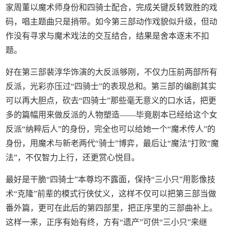
家周董以魔术师身份和四骑士配合，完成关键反转致胜的戏
码，唱主题曲只是捎带。如今第三部动作戏貌似升级，但动
作没有寻求与魔术戏法的交互结合，结果是舍本逐末不扣
题。
好在第三部裴淳华饰演的大反派够刚，不仅力压前两部所有
反派，光彩亦压过“四骑士”的表现总和。第三部的编剧其实
可以再大胆点，砍去“四骑士”那些毫无意义的口水话，把更
多的篇幅用来做反派的人物塑造——毕竟剧本已经给这个女
反派“纳粹后人”的身份，完全也可以给她一个“魔术传人”的
身份，用魔术与新老两代“骑士”博弈，最后让“魔法”打败“魔
法”，不仅智力上行，还更赏心悦目。
最好是干脆“四骑士”本尊均不露面，保持“三小只”用影像技
术“克隆”前辈的模式行侠仗义，这样不仅可以把第三部当做
番外篇，更可在此后的第四部里，把正序里的三部曲补上。
这样一来，正序有始有终，方有“遗产”可供“三小只”来继