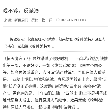
戏不够，反派凑
来源：新民周刊
撰稿：牧 群
2025-11-19 11:03
阅读提示：仅靠原班人马续命，效果就像《哈利·波特》原班人
马凑在一起拍摄《哈利·波特9》。
《惊天魔盗团3》显然错过了最好时机——当年若趁热打铁推
出第三部，不论好歹，一如《终结者2018》《黑客帝国4》
等，如今再续或重启，皆可谓“遗产续篇”。而现在给人感觉
是，“四骑士”刚过初试和笔试，春风满面转正上岗，幕后“天
眼”却还没正式亮相，这就跳出新角色“三小只”来抢夺“遗
产”。更尴尬的是，十年白驹过隙，“四骑士”脸上不是褶子成
堆就是赘肉成山，仅靠原班人马续命，效果就像《哈利·波
特》原班人马凑在一起拍摄《哈利·波特9》。