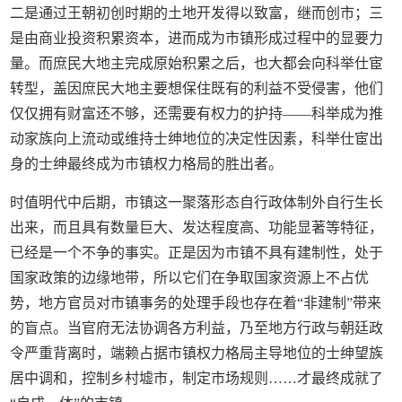
二是通过王朝初创时期的土地开发得以致富，继而创市；三
是由商业投资积累资本，进而成为市镇形成过程中的显要力
量。而庶民大地主完成原始积累之后，也大都会向科举仕宦
转型，盖因庶民大地主要想保住既有的利益不受侵害，他们
仅仅拥有财富还不够，还需要有权力的护持——科举成为推
动家族向上流动或维持士绅地位的决定性因素，科举仕宦出
身的士绅最终成为市镇权力格局的胜出者。
时值明代中后期，市镇这一聚落形态自行政体制外自行生长
出来，而且具有数量巨大、发达程度高、功能显著等特征，
已经是一个不争的事实。正是因为市镇不具有建制性，处于
国家政策的边缘地带，所以它们在争取国家资源上不占优
势，地方官员对市镇事务的处理手段也存在着“非建制”带来
的盲点。当官府无法协调各方利益，乃至地方行政与朝廷政
令严重背离时，端赖占据市镇权力格局主导地位的士绅望族
居中调和，控制乡村墟市，制定市场规则……才最终成就了