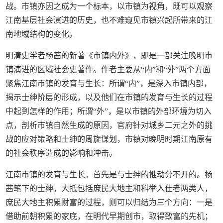
战。市镇亦因之成为一个标本，以市镇为视角，既可以观察
江南基层社会演进的历史，也不难窥见市镇兴起所带来的江
南地域结构的变化。
明清史学者杨茜的新著《市镇内外》，即是一部关注晚明市
镇演进的区域社会史著作。作者主要从“内”和“外”两个方面
聚焦江南市镇的发育与生长：所谓“内”，是深入市镇内部，
揭示士绅阶层的形成，以及他们在市镇的发育与生长的过程
中起到怎样的作用；所谓“外”，是以市镇的外部环境为切入
点，剖析市镇自然生成的原因，官府针对城乡二元之外的挑
战的应对策略和士绅的周旋谋划，市镇对晚明时期江南原有
的社会秩序造成的影响和冲击。
江南市镇的发育与生长，首先是与士绅的推动分不开的。杨
茜笔下的士绅，大抵包括庶民大地主和科举入仕者两类人，
庶民大地主积累财富的过程，则可以归结为三个方向：一是
借助前朝积累的家底，在明代早期创市，取得致富的先机；