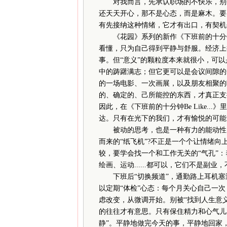
对我而言，先承认职场的不快乐，别强
还天天开心，那不是心态，而是麻木。要
有先接纳这种情绪，它才有出口，有契机
《花园》系列的新作《下班前的十分钟Be
看懂，只为自己得到平静与舒服。经济上
事。但“意义”的颗粒度本来就很小，可
中的踌躇满志；但它更可以是会议间隙的
的一场电影、一次画展，以及朋友相聚的吐槽
的、确定的、己所能控的东西，才真正支
因此，在《下班前的十分钟Be Like..
达。只有在光下的我们，才有愉悦的可能
被动的思考，也是一种有力的能动性。
而来的“纸飞机”?不正是一个个让情绪
较，要学会找一个和工作无关的“气孔”：
绘画、运动......都可以，它们不是副
下班后“切换频道”，通勤路上耳机塞满
以定期“体检”心态：每个月关心自己一
虑改变，从微调开始。别被“找到人生意义
的往往才有意思。只有保住精力和心气儿
静”。平静地做完今天的事，平静地回家