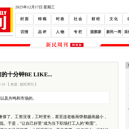
2025年12月17日 星期三
封 面
特 稿
时 政
社 会
财 经
文 化
区情
品 评
人 物
专 栏
观察家
新民一周
采
的十分钟BE LIKE...
2-16 【 来源 : 新民周刊 】
阅读数：
113
，以及共鸣和市场的。
奢侈了。工资没涨，工时变长，甚至连老板画饼都越画越小，
。于是，“让自己好受”成为当下职场打工人的“刚需”。