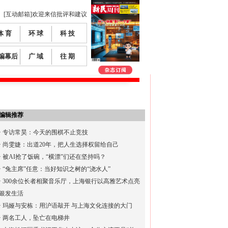
[互动邮箱]欢迎来信批评和建议
体 育
环 球
科 技
编幕后
广 域
往 期
编辑推荐
·
专访常昊：今天的围棋不止竞技
·
尚雯婕：出道20年，把人生选择权留给自己
·
被AI抢了饭碗，“横漂”们还在坚持吗？
·
“兔主席”任意：当好知识之树的“浇水人”
·
300余位长者相聚音乐厅，上海银行以高雅艺术点亮
银发生活
·
玛娅与安栋：用沪语敲开 与上海文化连接的大门
·
两名工人，坠亡在电梯井