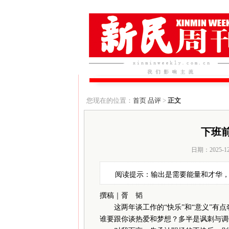
您现在的位置：
首页
品评
>
正文
下班前
日期：2025-1
阅读提示：输出是需要能量和才华
撰稿｜胥 韬
这两年谈工作的“快乐”和“意义”有点
谁要跟你谈热爱和梦想？多半是讽刺与调侃