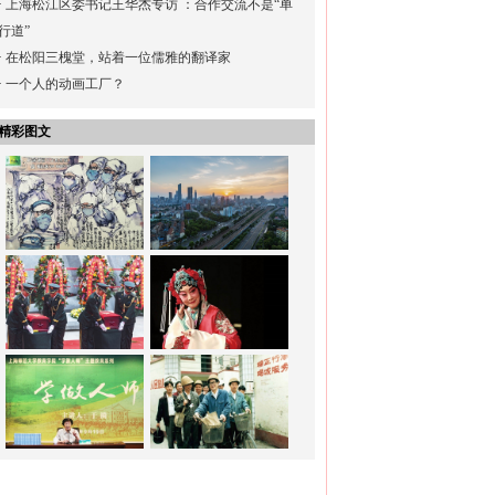
·
上海松江区委书记王华杰专访 ：合作交流不是“单
行道”
·
在松阳三槐堂，站着一位儒雅的翻译家
·
一个人的动画工厂？
精彩图文