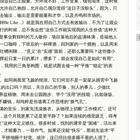
迫自己正能量。大环境不好，工作变累，钱包缩水，这时候
允许自己抱怨，允许自己偶尔觉得“这日子没盼头”，因为，只
去输出，输出是需要能量和才华，以及共鸣和市场的。
 Like...》就是我在用自己方式去有效输出，不为了让观众
行的时候，总不免会想“这份工作能实现我的人生价值”这种大
以是事业辉煌时的万人敬仰，项目落地后的盆满钵满，造福他人
一口咖啡，下班后的一杯啤酒，回到家的一个拥抱，以及周末
闲聊......“意义”在“实感”面前，还那么重要吗？这些微小
撑起日复一日的累计，攒多了，就会发现自己是如此“有用”。
.》里，我用的三角形构图，就是试图去做一种“平衡”“稳定”的表
。
如同画面里飞扬的纸张。它们何尝不是一架架从困苦中飞扬
向上的出口吗？所以，关注自己的节奏，别人的事儿，少做比
养盆植物、周末去公园跑步、学个“没用”的技能，比如做饭、
业，不赚钱，却纯粹是你逃离工作思维的“换气孔”。
的音乐，到家先洗澡换衣。从物理上切断“工作模式”。还可
次，这个月我更累了还是更平静了？如果连续的感觉疲乏，得考
”这种大定义唬住。很多时候，找到的通常是“困难”，活出来
，才能蓄力，一鼓作气。如果还没能“快乐”，那就先追求“平
，平静地睡个好觉。或许，这已经比很多睡不着的人强了。