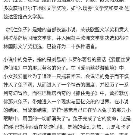
多次获得巴尔干地区文学奖项，如“入场券”文学奖和集亚·迪
兹达雷维奇文学奖。
《抓住兔子》是她的首部长篇小说，荣获欧盟文学奖和意大
利拉蒂萨纳国际文学奖，并入围荷兰欧洲文学奖决选和都柏
林国际文学奖初选，已被译为二十多种语言。
小说中的兔子，指的是刘易斯·卡罗尔著名的童话《爱丽丝梦
游仙境》中的那只著名的兔子。在《爱丽丝梦游仙境》中，
小女孩爱丽丝为了追逐一只揣着怀表、会说话的兔子而不慎
掉入了兔子洞，从而进入了一个神奇的国度，并经历了一系
列奇幻冒险。而在巴斯塔西奇的《抓住兔子》中，蕾拉就仿
佛那只兔子，带她进入一个现实与回忆交织的世界。在小说
的结尾，当故事结束，萨拉“感觉自己正在坠入兔子的那只小
眼睛中，周围的一切都消失了”。兔子完成了它的使命，这是
拉娜·巴斯塔西奇在梦游仙境，是她的奇幻之旅，只是和卡罗