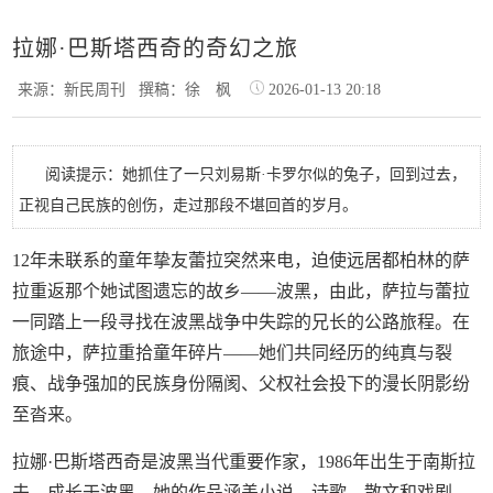
拉娜·巴斯塔西奇的奇幻之旅
来源：新民周刊
撰稿：徐 枫
2026-01-13 20:18
阅读提示：她抓住了一只刘易斯·卡罗尔似的兔子，回到过去，
正视自己民族的创伤，走过那段不堪回首的岁月。
12年未联系的童年挚友蕾拉突然来电，迫使远居都柏林的萨
拉重返那个她试图遗忘的故乡——波黑，由此，萨拉与蕾拉
一同踏上一段寻找在波黑战争中失踪的兄长的公路旅程。在
旅途中，萨拉重拾童年碎片——她们共同经历的纯真与裂
痕、战争强加的民族身份隔阂、父权社会投下的漫长阴影纷
至沓来。
拉娜·巴斯塔西奇是波黑当代重要作家，1986年出生于南斯拉
夫，成长于波黑。她的作品涵盖小说、诗歌、散文和戏剧，