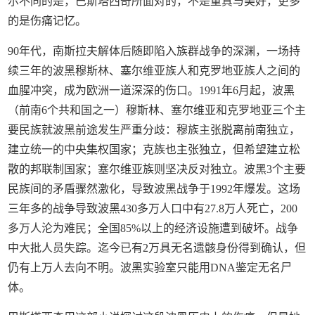
尔不同的是，巴斯塔西奇所面对的，不是童真与美好，更多
的是伤痛记忆。
90年代，南斯拉夫解体后随即陷入族群战争的深渊，一场持
续三年的波黑穆斯林、塞尔维亚族人和克罗地亚族人之间的
血腥冲突，成为欧洲一道深深的伤口。1991年6月起，波黑
（前南6个共和国之一）穆斯林、塞尔维亚和克罗地亚三个主
要民族就波黑前途发生严重分歧：穆族主张脱离前南独立，
建立统一的中央集权国家；克族也主张独立，但希望建立松
散的邦联制国家；塞尔维亚族则坚决反对独立。波黑3个主要
民族间的矛盾骤然激化，导致波黑战争于1992年爆发。这场
三年多的战争导致波黑430多万人口中有27.8万人死亡，200
多万人沦为难民；全国85%以上的经济设施遭到破坏。战争
中大批人员失踪。迄今已有2万具无名遗骸身份得到确认，但
仍有上万人去向不明。波黑实验室只能用DNA鉴定无名尸
体。