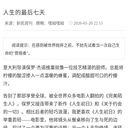
人生的最后七天
来源：新民周刊
撰稿：嘿姆嘿姆
2026-01-20 22:15
阅读提示：在感到被世界抛弃之前，不妨先试着当一次自己生
命的“旁观者”。
意大利导演保罗·杰诺维塞就像一位技艺精湛的厨师。总能将
柠檬的酸涩掺入一点温暖的蜂蜜，调配成酸甜可口的柠檬
汁。
告别了那部享誉全球、被全世界众多电影人翻拍的《完美陌
生人》，保罗又接连带来了新作《人生初日》和《关于约会
的一切》。相比后者的轻巧浪漫，我更喜欢《人生初日》的
举重若轻——电影里，他将镜头从餐桌移向了生与死的边
缘，探讨了一个更为沉重的话题：当一个人走到绝境，选择