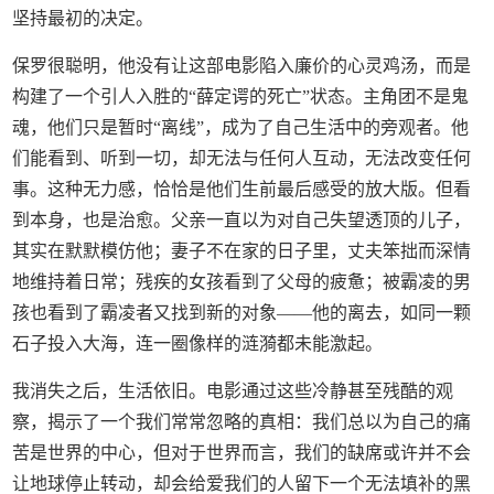
坚持最初的决定。
保罗很聪明，他没有让这部电影陷入廉价的心灵鸡汤，而是
构建了一个引人入胜的“薛定谔的死亡”状态。主角团不是鬼
魂，他们只是暂时“离线”，成为了自己生活中的旁观者。他
们能看到、听到一切，却无法与任何人互动，无法改变任何
事。这种无力感，恰恰是他们生前最后感受的放大版。但看
到本身，也是治愈。父亲一直以为对自己失望透顶的儿子，
其实在默默模仿他；妻子不在家的日子里，丈夫笨拙而深情
地维持着日常；残疾的女孩看到了父母的疲惫；被霸凌的男
孩也看到了霸凌者又找到新的对象——他的离去，如同一颗
石子投入大海，连一圈像样的涟漪都未能激起。
我消失之后，生活依旧。电影通过这些冷静甚至残酷的观
察，揭示了一个我们常常忽略的真相：我们总以为自己的痛
苦是世界的中心，但对于世界而言，我们的缺席或许并不会
让地球停止转动，却会给爱我们的人留下一个无法填补的黑