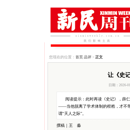
您现在的位置：
首页
品评
>
正文
让《史
日期：2026-0
阅读提示：此时再读《史记》，薛
——当他脱离了学术体制的桎梏，才不
谓“天人之际”。
撰稿｜王 淼