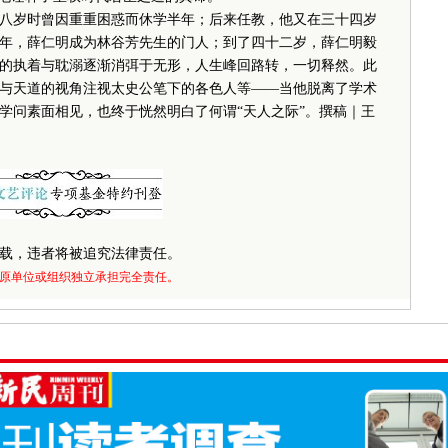
岁时曾因重重困惑而休学半年；后来任教，他又在三十四岁
年，薛仁明成为林谷芳先生的门人；到了四十二岁，薛仁明毅
的执着与耽溺逐渐消弭于无形，人生峰回路转，一切释然。此
与天道的视角注视太史公笔下的各色人等——当他脱离了学术
学问素面相见，也终于恍然明白了何谓“天人之际”。撰稿｜王
载，违者将被追究法律责任。
原单位或组织独立承担完全责任。