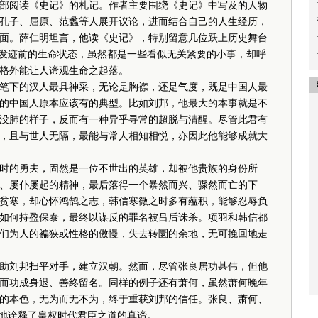
阅读《史记》的札记。作者主要围绕《史记》中写及的人物
孔子、屈原、范蠡等人展开议论，进而结合自己的人生经历，
面。薛仁明坦言，他读《史记》，特别留意几位跃上历史舞台
曾发迹前的生命状态，虽然都是一些看似无关紧要的小事，却呼
格外能让人谛观生命之起落。
下的汉人最具神采，无论是胸襟，还是气度，既是中国人最
的中国人原本应该有的典型。比如刘邦，他最大的本事就是不
没肺的样子，反而有一种异乎寻常的超脱与清醒。尽管此君有
，且与世人无隔，最能与常人相知相悦，亦因此他能够成就大
的勇夫，固然是一位不世出的英雄，却被他贵族的身份所
、屡仆屡起的精神，最后落得一个暴然而兴、骤然而亡的下
贫寒，却心怀鸿鹄之志，韩信寒微之时多有蕴积，能够忍辱负
如何持盈保泰，最终以谋反的罪名被吕后诛杀。项羽和韩信都
们为人的褊狭或性格的傲慢，失去转圜的余地，无可挽回地走
刘邦扫平对手，建立汉朝。然而，尽管张良居功甚伟，但他
而功成身退、善终留名。同样的例子还有萧何，虽然萧何晚年
的本色，无为而无不为，终于重获刘邦的信任。张良、萧何、
象地诠释了皇权时代君臣之道的真谛。