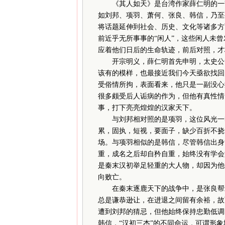
《其人如天》是台湾作家薛仁明的一部
如刘邦、项羽、萧何、张良、韩信，乃至
将话题延伸到社会、历史、文化等诸多方
前近乎无所事事的“闲人”，这些闲人未
应着他们日后的生命轨迹，前后对照，才
开宗明义，薛仁明首先申明，太史公笔
该有的模样，也最接近我们今天亟欲找回
受俗情所拘，表面看来，他只是一副没心
很多颇受后人诟病的作为，但他有真性情
事，打下亮亮煌煌的汉家天下。
与刘邦相对照的是项羽，这位风光一时
累，固执，短视，要面子，缺少百折不挠
场。与项羽相似的是韩信，尽管韩信出身
重，成名之后却自矜自重，始终没有学会
是秦末汉初举足轻重的大人物，却因为他
向败亡。
在秦末逐鹿天下的战争中，是张良帮助
总是谦恭逊让，在进退之间留有余裕，故
遭到刘邦的猜忌，但他始终保持忠勤低调
韩信，“汉初三杰”的不同命运，可谓形