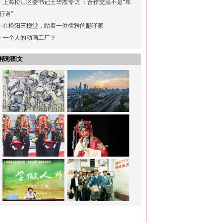
·
上海松江区委书记王华杰专访 ：合作交流不是“单
行道”
·
在松阳三槐堂，站着一位儒雅的翻译家
·
一个人的动画工厂？
精彩图文