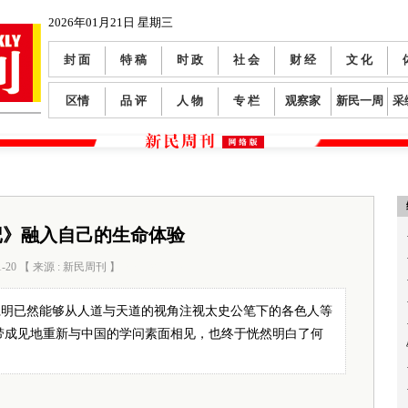
2026年01月21日 星期三
封 面
特 稿
时 政
社 会
财 经
文 化
区情
品 评
人 物
专 栏
观察家
新民一周
采
记》融入自己的生命体验
1-20 【 来源 : 新民周刊 】
阅读数：
165
仁明已然能够从人道与天道的视角注视太史公笔下的各色人等
带成见地重新与中国的学问素面相见，也终于恍然明白了何