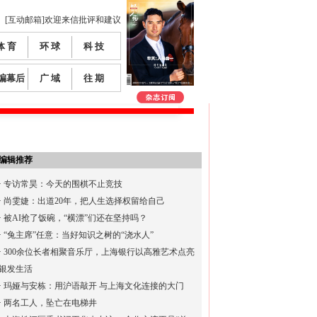
[互动邮箱]欢迎来信批评和建议
体 育
环 球
科 技
编幕后
广 域
往 期
编辑推荐
·
专访常昊：今天的围棋不止竞技
·
尚雯婕：出道20年，把人生选择权留给自己
·
被AI抢了饭碗，“横漂”们还在坚持吗？
·
“兔主席”任意：当好知识之树的“浇水人”
·
300余位长者相聚音乐厅，上海银行以高雅艺术点亮
银发生活
·
玛娅与安栋：用沪语敲开 与上海文化连接的大门
·
两名工人，坠亡在电梯井