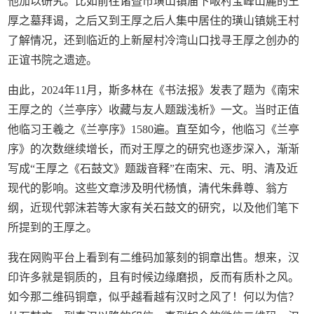
他加以研究。比如前往诸暨市璜山镇庙下畈村宝峰山麓的王
厚之墓拜谒，之后又到王厚之后人集中居住的璜山镇姚王村
了解情况，还到临近的上新屋村冷湾山口找寻王厚之创办的
正谊书院之遗迹。
由此，2024年11月，斯多林在《书法报》发表了题为《南宋
王厚之的〈兰亭序〉收藏与友人题跋浅析》一文。当时正值
他临习王羲之《兰亭序》1580遍。直至如今，他临习《兰亭
序》的次数继续增长，而对王厚之的研究也逐步深入，渐渐
写成“王厚之《石鼓文》题跋音释”在南宋、元、明、清及近
现代的影响。这些文章涉及明代杨慎，清代朱彝尊、翁方
纲，近现代郭沫若等大家有关石鼓文的研究，以及他们笔下
所提到的王厚之。
我在网购平台上看到有二维码加篆刻的铜章出售。想来，汉
印许多就是铜质的，且有时候边缘磨损，反而有质朴之风。
如今那二维码铜章，似乎越看越有汉时之风了！何以为信？