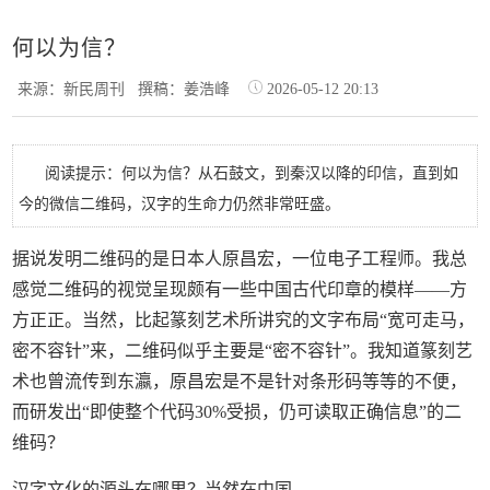
何以为信？
来源：新民周刊
撰稿：姜浩峰
2026-05-12 20:13
阅读提示：何以为信？从石鼓文，到秦汉以降的印信，直到如
今的微信二维码，汉字的生命力仍然非常旺盛。
据说发明二维码的是日本人原昌宏，一位电子工程师。我总
感觉二维码的视觉呈现颇有一些中国古代印章的模样——方
方正正。当然，比起篆刻艺术所讲究的文字布局“宽可走马，
密不容针”来，二维码似乎主要是“密不容针”。我知道篆刻艺
术也曾流传到东瀛，原昌宏是不是针对条形码等等的不便，
而研发出“即使整个代码30%受损，仍可读取正确信息”的二
维码？
汉字文化的源头在哪里？当然在中国。