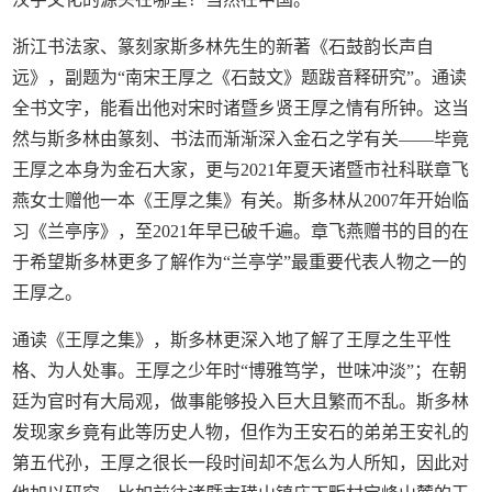
浙江书法家、篆刻家斯多林先生的新著《石鼓韵长声自
远》，副题为“南宋王厚之《石鼓文》题跋音释研究”。通读
全书文字，能看出他对宋时诸暨乡贤王厚之情有所钟。这当
然与斯多林由篆刻、书法而渐渐深入金石之学有关——毕竟
王厚之本身为金石大家，更与2021年夏天诸暨市社科联章飞
燕女士赠他一本《王厚之集》有关。斯多林从2007年开始临
习《兰亭序》，至2021年早已破千遍。章飞燕赠书的目的在
于希望斯多林更多了解作为“兰亭学”最重要代表人物之一的
王厚之。
通读《王厚之集》，斯多林更深入地了解了王厚之生平性
格、为人处事。王厚之少年时“博雅笃学，世味冲淡”；在朝
廷为官时有大局观，做事能够投入巨大且繁而不乱。斯多林
发现家乡竟有此等历史人物，但作为王安石的弟弟王安礼的
第五代孙，王厚之很长一段时间却不怎么为人所知，因此对