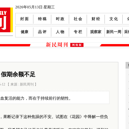
2026年05月13日 星期三
封 面
特 稿
时 政
社 会
财 经
文 化
健康
品 评
人 物
专 栏
观察家
新民一周
采
假期余额不足
5-12 【 来源 : 新民周刊 】
阅读数：
100
满血复活的能力，而在于持续前行的韧性。
，果断记录下这种焦躁的不安。试图在《花园》中释解一些负