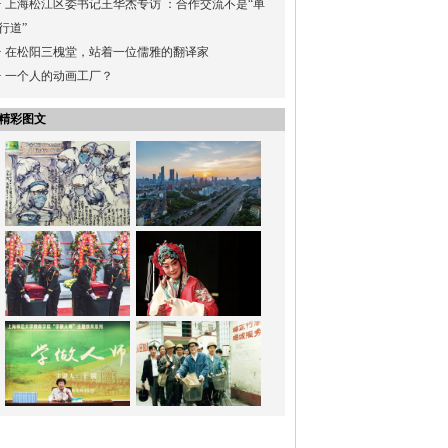
·
上海松江区委书记王华杰专访 ：合作交流不是“单
行道”
·
在松阳三槐堂，站着一位儒雅的翻译家
·
一个人的动画工厂？
精彩图文