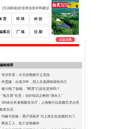
[互动邮箱]欢迎来信批评和建议
体 育
环 球
科 技
编幕后
广 域
往 期
编辑推荐
·
专访常昊：今天的围棋不止竞技
·
尚雯婕：出道20年，把人生选择权留给自己
·
被AI抢了饭碗，“横漂”们还在坚持吗？
·
“兔主席”任意：当好知识之树的“浇水人”
·
300余位长者相聚音乐厅，上海银行以高雅艺术点亮
银发生活
·
玛娅与安栋：用沪语敲开 与上海文化连接的大门
·
两名工人，坠亡在电梯井