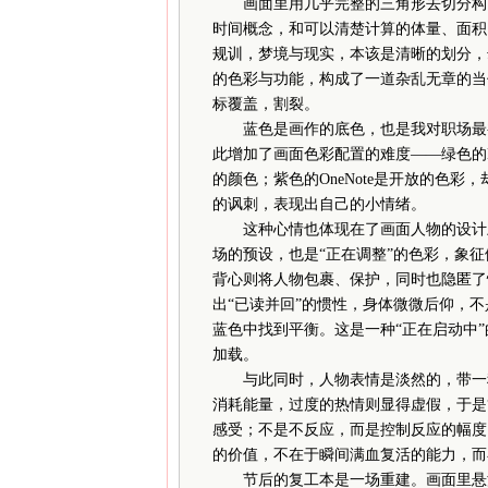
画面里用几乎完整的三角形去切分构图
时间概念，和可以清楚计算的体量、面积
规训，梦境与现实，本该是清晰的划分，
的色彩与功能，构成了一道杂乱无章的当
标覆盖，割裂。
蓝色是画作的底色，也是我对职场最初
此增加了画面色彩配置的难度——绿色的E
的颜色；紫色的OneNote是开放的色
的讽刺，表现出自己的小情绪。
这种心情也体现在了画面人物的设计上
场的预设，也是“正在调整”的色彩，象
背心则将人物包裹、保护，同时也隐匿了
出“已读并回”的惯性，身体微微后仰，
蓝色中找到平衡。这是一种“正在启动中
加载。
与此同时，人物表情是淡然的，带一种
消耗能量，过度的热情则显得虚假，于是
感受；不是不反应，而是控制反应的幅度
的价值，不在于瞬间满血复活的能力，而
节后的复工本是一场重建。画面里悬浮