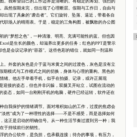
。我希望自己的工作边界是清晰的。有稳定的筹划、强烈的
。虽然假期未完，但出现了心理断层。假期与工作日，自由与
却出现了具象的“袭击者”。它们旋转、坠落、逼近，带着各自
代职场人的晴雨表。于是，稳定的三角构图，被飘散的办公图
的“梦想之色”，一种清澈、明亮、充满可能性的蓝。但也因
xcel是生长的颜色，却滋养出更多的任务；红色的PPT是警示
彩，却也是会议记录的“容器”。这些色彩的错位，就如同一剂温和
。外套的灰色是介于蓝与米黄之间的过渡色，灰色是没有立
征假期模式与工作模式之间的切换，身体与心理的重构。黑色的
情绪。他左手举着手机，似乎在拍摄、记录，或许正展现
不是迎接的姿态，但也并非闪躲，双腿叉开站立，试图在流动的
”的姿态，如同一台刚刚开机的电脑，硬件已经运转，软件还在
自我保护的情绪调节。面对堆积如山的工作，过度的焦虑会
“淡然”成为了一种理性的选择——不是不感受，而是选择如何
，这正是启动的明确信号。从一种生活节奏过渡到另一种；我
在于持续前行的韧性。
的办公软件，是负担，也承载连接；待办的事项，有压力，