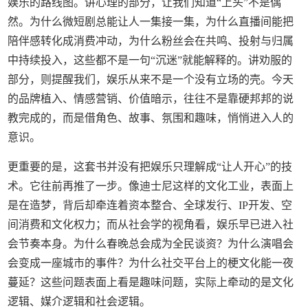
娱乐的路线图。讲心理的部分，让我们知道“上头”不是偶
然。为什么微短剧总能让人一集接一集，为什么直播间能把
陪伴感转化成消费冲动，为什么粉丝会在共鸣、投射与归属
中持续投入，这些都不是一句“沉迷”就能解释的。讲劝服的
部分，则提醒我们，娱乐从来不是一个没有立场的壳。今天
的品牌植入、情感营销、价值暗示，往往不是靠硬邦邦的说
教完成的，而是借角色、故事、氛围和趣味，悄悄进入人的
意识。
更重要的是，这套书并没有把娱乐只理解成“让人开心”的技
术。它往前再推了一步。像迪士尼这样的文化工业，表面上
是在造梦，背后却牵连着资本整合、全球发行、IP开发、空
间消费和文化权力；而从社会学的视角看，娱乐早已进入社
会节奏本身。为什么春晚总会成为全民谈资？为什么演唱会
会变成一座城市的事件？为什么社交平台上的梗文化能一夜
蔓延？这些问题表面上看是趣味问题，实际上牵动的是文化
逻辑、媒介逻辑和社会逻辑。