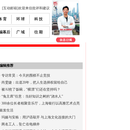
[互动邮箱]欢迎来信批评和建议
体 育
环 球
科 技
编幕后
广 域
往 期
编辑推荐
·
专访常昊：今天的围棋不止竞技
·
尚雯婕：出道20年，把人生选择权留给自己
·
被AI抢了饭碗，“横漂”们还在坚持吗？
·
“兔主席”任意：当好知识之树的“浇水人”
·
300余位长者相聚音乐厅，上海银行以高雅艺术点亮
银发生活
·
玛娅与安栋：用沪语敲开 与上海文化连接的大门
·
两名工人，坠亡在电梯井