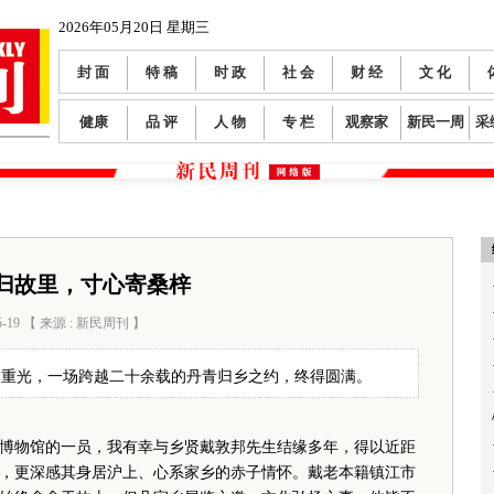
2026年05月20日 星期三
封 面
特 稿
时 政
社 会
财 经
文 化
健康
品 评
人 物
专 栏
观察家
新民一周
采
归故里，寸心寄桑梓
5-19 【 来源 : 新民周刊 】
阅读数：
108
然重光，一场跨越二十余载的丹青归乡之约，终得圆满。
物馆的一员，我有幸与乡贤戴敦邦先生结缘多年，得以近距
，更深感其身居沪上、心系家乡的赤子情怀。戴老本籍镇江市