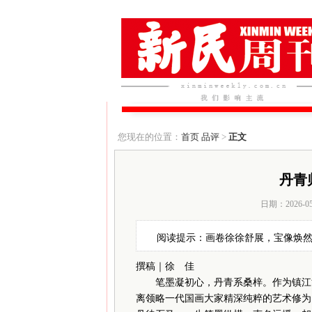
您现在的位置：
首页
品评
>
正文
丹青
日期：2026-0
阅读提示：画卷徐徐舒展，宝像焕
撰稿｜徐 佳
笔墨凝初心，丹青系桑梓。作为镇江博
离领略一代国画大家精深纯粹的艺术修为