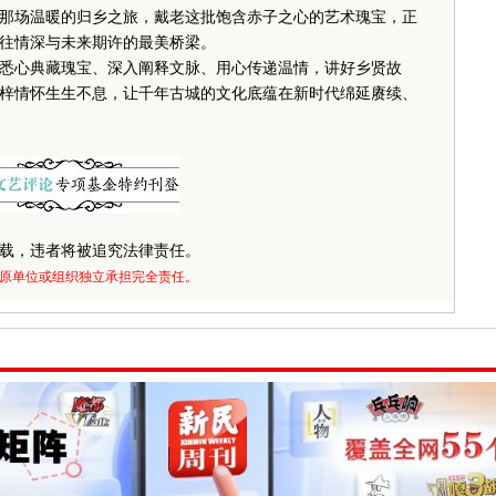
月那场温暖的归乡之旅，戴老这批饱含赤子之心的艺术瑰宝，正
往情深与未来期许的最美桥梁。
心典藏瑰宝、深入阐释文脉、用心传递温情，讲好乡贤故
梓情怀生生不息，让千年古城的文化底蕴在新时代绵延赓续、
载，违者将被追究法律责任。
原单位或组织独立承担完全责任。