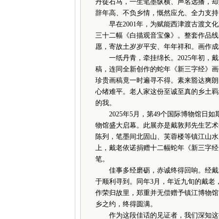
丹徒石马，一生笔墨纵横、声名远播，却
辞年高、不负乡情，慨然应允、全力支持
早在2001年，为赋能西津渡古渡文化
三十二幅《白描观音宝像》。整套作品线
愿，寄故土岁岁平安、年年祥和。画作成
一纸丹青，牵挂绵长。2025年初，戴
稿，连同全新创作的蛇年《新三字经》画
珍贵画稿竟一时遍寻不得。素来豁达爽朗
心绪难平。老人家这份至诚至真的乡土羁
的我。
2025年5月，第49个国际博物馆日如
物馆盛大启幕。此展亦是戴敦邦先生艺术
陈列，笔墨间北固山、芙蓉楼等镇江山水
上，戴老依诺捐赠十二幅蛇年《新三字经
笔。
佳事多经磨砺，赤诚终得回响。经戴老多
于顺利寻到。同年3月，年近九旬的戴老
作荣归故里，郑重并无偿赠予镇江博物馆
乡之约，终得圆满。
作为这段佳话的见证者，我们深知这批