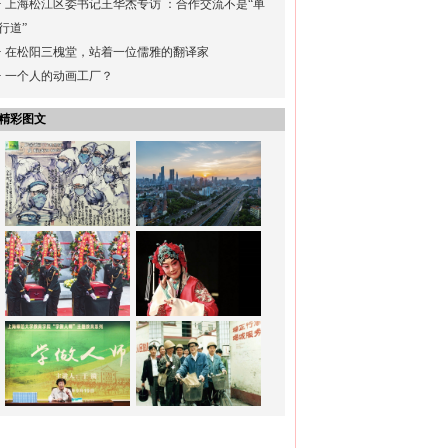
·
上海松江区委书记王华杰专访 ：合作交流不是“单
行道”
·
在松阳三槐堂，站着一位儒雅的翻译家
·
一个人的动画工厂？
精彩图文