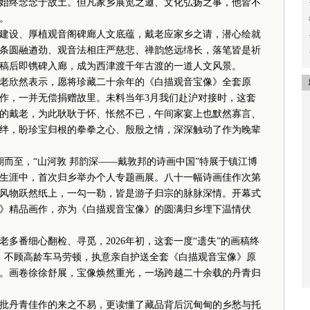
始终念念于故土。但凡家乡展览之邀、文化弘扬之事，他皆不
。
建设、厚植观音阁碑廊人文底蕴，戴老应家乡之请，潜心绘就
条圆融遒劲、观音法相庄严慈悲、禅韵悠远绵长，落笔皆是祈
稿后即镌碑入廊，成为西津渡千年古渡的一道人文风景。
老欣然表示，愿将珍藏二十余年的《白描观音宝像》全套原
作，一并无偿捐赠故里。未料当年3月我们赴沪对接时，这套
的戴老，为此耿耿于怀、怅然不已，午间家宴上也默然寡言、
绊，盼珍宝归根的拳拳之心、殷殷之情，深深触动了作为晚辈
期而至，“山河敦 邦韵深——戴敦邦的诗画中国”特展于镇江博
生涯中，首次归乡举办个人专题画展。八十一幅诗画佳作次第
风物跃然纸上，一勾一勒，皆是游子归宗的脉脉深情。开幕式
》精品画作，亦为《白描观音宝像》的圆满归乡埋下温情伏
番细心翻检、寻觅，2026年初，这套一度“遗失”的画稿终
，不顾高龄车马劳顿，执意亲自护送全套《白描观音宝像》原
。画卷徐徐舒展，宝像焕然重光，一场跨越二十余载的丹青归
丹青佳作的来之不易，更读懂了藏品背后沉甸甸的乡愁与托