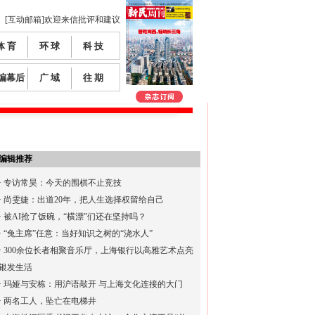
[互动邮箱]欢迎来信批评和建议
体 育
环 球
科 技
编幕后
广 域
往 期
编辑推荐
·
专访常昊：今天的围棋不止竞技
·
尚雯婕：出道20年，把人生选择权留给自己
·
被AI抢了饭碗，“横漂”们还在坚持吗？
·
“兔主席”任意：当好知识之树的“浇水人”
·
300余位长者相聚音乐厅，上海银行以高雅艺术点亮
银发生活
·
玛娅与安栋：用沪语敲开 与上海文化连接的大门
·
两名工人，坠亡在电梯井