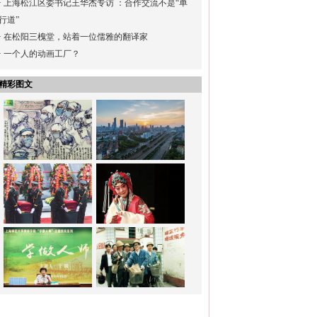
·
上海松江区委书记王华杰专访 ：合作交流不是“单
行道”
·
在松阳三槐堂，站着一位儒雅的翻译家
·
一个人的动画工厂？
精彩图文