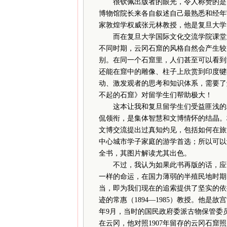
很钦佩出版者的眼光，令人称赞的是：
博物馆院长来各自叙述自己最熟悉和经年
家敦煌学权威张元林教授，他是复旦大学1
而在复旦大学国际文化交流学院课堂上
不同时期，云冈石窟的风格自然会产生较
别。在同一个石窟里，人们甚至可以看到
还能在窟中的雕像、柱子上欣赏到印度犍
动、激发观者的思考和知识体系，需要了
不起的石窟》对留学生们帮助极大！
这本让我和复旦留学生们受益匪浅的精
侃领衔，是集体智慧和文博情怀的结晶。
文博交流提出过真知灼见，包括如何在旅
中心城市学子家庭的游学首选；所以可以
全书，其图片解读尤其出色。
不过，我认为如果此书再版的话，应该
一样的命运，在国力薄弱的半殖民地时期
当，即为我们现在的追索提供了坚实的依
迹的常惠（1894—1985）教授。他是
年9月，当时的国民政府委派古物保管委
在云冈，他对照1907年留存的云冈石