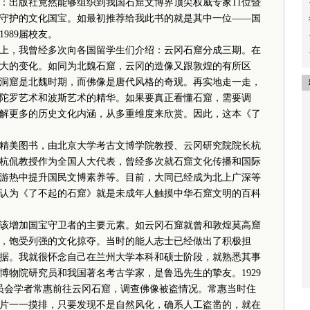
出版社竟然能够组织到我国石窟文博界顶尖权威专家11位暨
守护的文化国宝。如最初推荐给我此书的就是其中一位——国
989届校友。
，我曾经多次向各国留学生们介绍：云冈石窟分成三期。在
大的变化。如同为北魏石窟，云冈的造像又跟敦煌的有所区
洞窟是北魏时期，而佛像是唐代风格的奇观。再实地走一走，
陀罗艺术和波斯艺术的精华。如果要真正看懂石窟，需要调
解更多的历史文化内涵，从多重维度来欣赏。因此，这本《了
美图书，由北京大学考古文博学院教授、云冈研究院院长杭
杭侃教授作为全国人大代表，曾经多次就石窟文化传播和国际
游热中提升国民文博素养等。目前，大同已经成为北上广深等
认为《了不起的石窟》就是未成年人触摸中华石窟文明的百科
增加国宝守卫者的主要元素。如云冈石窟就曾和敦煌莫高窟
，饱受列强的文化掠夺。当时的能人志士已经做出了积极担
据。我就很怀念自己在兰州大学本科和硕士阶段，就熟悉其事
故宫博物院研究员和我国著名考古学家，是鲁迅先生的挚友。1929
员会学者常惠前往云冈石窟，调查佛像被盗情况。常惠当时住
窟照片一一摸排，只要发现不是自然风化，确系人工盗凿的，就在