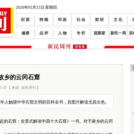
2026年05月21日 星期四
封 面
特 稿
时 政
社 会
财 经
文 化
健康
品 评
人 物
专 栏
观察家
新民一周
采
故乡的云冈石窟
5-19 【 来源 : 新民周刊 】
阅读数：
78
成年人触摸中华石窟文明的百科全书，其图片解读尤其出色。
的石窟：全景式解读中国十大石窟》一书。对于家乡的云冈