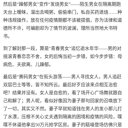
然后是“躁郁男女”变作“发烧男女”——陌生男女在隔离期跑
天台上暧昧，溜出去喝粥，偷偷串门，私自买药退烧……种
种违规操作，放在任何疫情期都不该被提倡，亦为法律和道
德所不许，可编剧却为了情节的波澜，理所当然地大书特
书。
到了解封那一段，算是“青春男女”追忆逝水年华——男的对
摇滚青春恋恋不舍，女的后悔当初一步错，如今步步错：母
病危、夫欲离、儿躁郁。
最后是“黄码男女”在街头游荡——男人寻找女人，男人追赶
双层巴士等等，皆不知所云。最后好歹应该来点相互治愈
吧？结果并没有。女人是自愈的，看了场开心广场舞就跟自
己和解了；男人呢，看似好像因为妻子那句回家的召唤放下
了一切，其实又不然。妻子早就知道钱在男人的发小那儿打
了水漂，压根不关心丈夫遇到隔离的困境和疫情的风险，喋
喋不休逼他拿出50万元抢学区房。妻子的聒噪登场仿佛只是