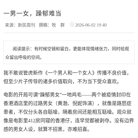
一男一女，躁郁难当
来源：新民周刊
撰稿：牧 群
2026-06-02 19:40
阅读提示：有时候空镜和留白，更能体现情绪张力，同时给观
众留出呼吸的空间。
我不敢说管虎新作《一个男人和一个女人》传播不良价值，
但至少片子传导的诸多价值取向，不为当下受众喜欢。
电影的开局可谓“躁郁男女”一地鸡毛——两个被疫情封印在
香港酒店里的过路男女（黄渤、倪妮饰演），就像是路怒症
患者，不仅分头各自聒噪，隔着房间还能相互聒噪。观众就
像是电影里412房同寝的香港仔，连早觉都被剥夺。没有边界
感的男女人设，就算不招黑，亦难招喜。