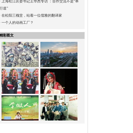
·
上海松江区委书记王华杰专访 ：合作交流不是“单
行道”
·
在松阳三槐堂，站着一位儒雅的翻译家
·
一个人的动画工厂？
精彩图文