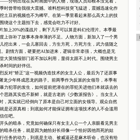
—分明出现在实时画面中的人物，现场人员却根本没见着，
季时曾带给我很大震撼。谁料想科技突飞猛进，震撼迅速化作
挖土豆的视频也不为稀罕。在第一季里看起来那么高大上的技
围绕这个主题拍下去，感觉会吃力不讨好。
加上20%的谍战片，剩下几乎可以算是科幻伦理片。本季最
度上弥补了故事本身单薄的不足。人物方面，新加入了一个男
儿挖出来，一会儿塞回去，方生方死，方死方生，武力值随之
恩。剧情方面，硬要把AI加进来，逻辑非常牵强，大概也是无
堂大英情报部门若不加以利用，显得太跟不上时代。围绕男主
杀时间的好伴侣。
反对“矫正”这一视频伪造技术的女主人公，最后为了还原事
是屠龙少年终成恶龙的路子。前两季作为反派的女领导，本季有
暴力犯罪的发生，如何提前把潜在的罪犯关进他们本就该去的
个思路其实也不新鲜，就是古老的《少数派报告》。当女主人
”时，其实就已经倒向了原本是自己对立面的女领导。观众自然
就是还原真相；到底如何才能保证拥有这项技术的人不会滥用
信任吧。
头的暗杀，究竟如何确保只有女主人公一个人亲眼看见男主
的暗杀任务，就是因为她恰好长得像一个恰好因他而死的姑
行任务的动力，到底是主动、被威逼还是麻木听命，也没有给