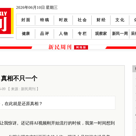
2026年06月10日 星期三
封 面
特 稿
时 政
社 会
财 经
文 化
健康
品 评
人 物
专 栏
观察家
新民一周
采
真相不只一个
6-09 【 来源 : 新民周刊 】
阅读数：
110
据，在此就是还原真相？
我惊讶。还记得AI视频刚开始流行的时候，我第一时间想到