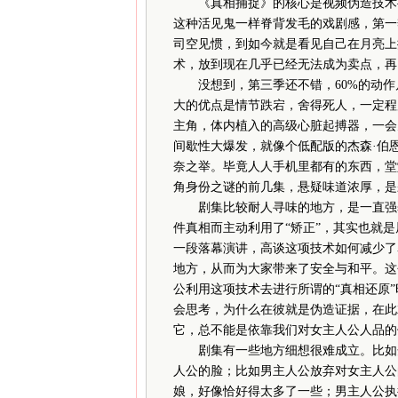
《真相捕捉》的核心是视频伪造技术—
这种活见鬼一样脊背发毛的戏剧感，第一
司空见惯，到如今就是看见自己在月亮上
术，放到现在几乎已经无法成为卖点，再
没想到，第三季还不错，60%的动作片
大的优点是情节跌宕，舍得死人，一定程
主角，体内植入的高级心脏起搏器，一会
间歇性大爆发，就像个低配版的杰森·伯
奈之举。毕竟人人手机里都有的东西，堂
角身份之谜的前几集，悬疑味道浓厚，是
剧集比较耐人寻味的地方，是一直强烈
件真相而主动利用了“矫正”，其实也就
一段落幕演讲，高谈这项技术如何减少了
地方，从而为大家带来了安全与和平。这
公利用这项技术去进行所谓的“真相还原
会思考，为什么在彼就是伪造证据，在此
它，总不能是依靠我们对女主人公人品的
剧集有一些地方细想很难成立。比如开
人公的脸；比如男主人公放弃对女主人公
娘，好像恰好得太多了一些；男主人公执