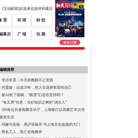
[互动邮箱]欢迎来信批评和建议
体 育
环 球
科 技
编幕后
广 域
往 期
编辑推荐
·
专访常昊：今天的围棋不止竞技
·
尚雯婕：出道20年，把人生选择权留给自己
·
被AI抢了饭碗，“横漂”们还在坚持吗？
·
“兔主席”任意：当好知识之树的“浇水人”
·
300余位长者相聚音乐厅，上海银行以高雅艺术点亮
银发生活
·
玛娅与安栋：用沪语敲开 与上海文化连接的大门
·
两名工人，坠亡在电梯井