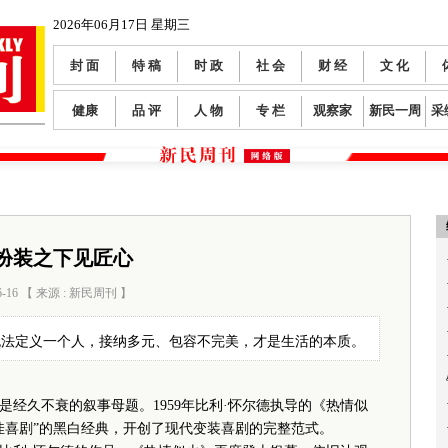
2026年06月17日 星期三
封 面
特 稿
时 政
社 会
财 经
文 化
健康
品 评
人 物
专 栏
观察家
新民一周
采
扮装之下见匠心
6-16 【 来源 : 新民周刊 】
阅读数：
181
无法定义一个人，接纳多元、包容不完美，才是生活的本质。
久不衰的叙事母题。1959年比利·怀尔德执导的《热情似
佳喜剧”的黑白经典，开创了现代变装喜剧的完整范式。