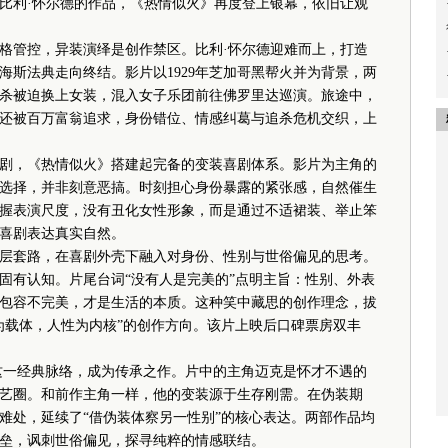
利·怀尔德的作品，《热情似火》再度登上银幕，依旧让观
格管控，异装演绎是创作禁区。比利·怀尔德迎难而上，打造
海斯法典走向终结。影片以1929年芝加哥黑帮火并为背景，两
杀被迫换上女装，混入女子乐团前往佛罗里达巡演。旅途中，
还被百万富翁追求，身份错位、情感纠葛与追杀危机交织，上
，《热情似火》搭建起完备的变装喜剧体系。影片为主角的
选择，并非刻意恶搞。时刻担心身份暴露的紧张感，自然催生
握表演尺度，没有丑化女性形象，而是通过不适裙装、举止笨
喜剧表达真实自然。
套路，在喜剧外壳下融入对身份、性别与世俗偏见的思考。
固有认知。片尾台词“没有人是完美的”点明主旨：性别、外表
包容不完美，才是生活的本质。这种笑中藏思的创作理念，拔
为载体，人性为内核”的创作方向。该片上映后口碑票房双丰
这一经典脉络，成为传承之作。片中的主角迈克是怀才不遇的
艺圈。和前作主角一样，他的变装源于生存刚需。在伪装期
难处，延续了“借伪装体察另一性别”的核心表达。两部作品均
垒，讽刺世俗偏见，探寻纯粹的情感联结。