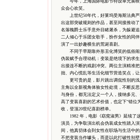
今年，上海国际电影节特设单元展映比
众会心欢笑。
上世纪50年代，好莱坞受海斯法典严
出这部突破规则的作品，甚至间接推动了
名落魄爵士乐手意外目睹屠杀，为躲避追
二人倾心于乐团女歌手，扮作女性的同伴
演了一出妙趣横生的荒诞喜剧。
不同于早期靠外形丑化博笑的低俗闹剧
伪装赋予合理动机：变装是绝境下的求生
出接连不断的戏剧冲突。两位主演精准把
拙、内心慌乱等生活化细节营造笑点，让
更可贵的是，影片跳出调侃性别的浅层
主角以全新视角体验女性处境，不断反思
与身份，都无法定义一个人，接纳多元、
高了变装喜剧的艺术价值，也定下“错位
收，登顶20世纪喜剧榜单。
1982 年，电影《窈窕淑男》延续了
演员，为争取演出机会伪装成女性踏入演
间，他真切体会到女性在职场与生活中的
不把变装当作噱头，而是以此打破性别壁