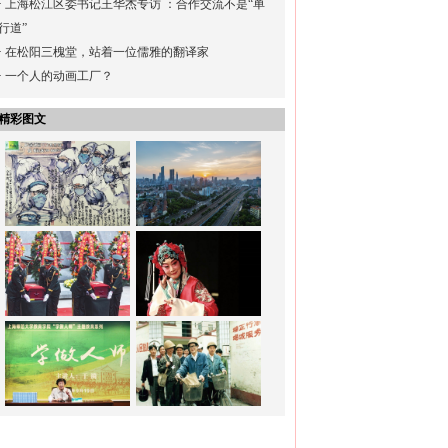
·
上海松江区委书记王华杰专访 ：合作交流不是“单
行道”
·
在松阳三槐堂，站着一位儒雅的翻译家
·
一个人的动画工厂？
精彩图文