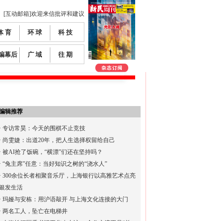
[互动邮箱]欢迎来信批评和建议
体 育
环 球
科 技
编幕后
广 域
往 期
编辑推荐
·
专访常昊：今天的围棋不止竞技
·
尚雯婕：出道20年，把人生选择权留给自己
·
被AI抢了饭碗，“横漂”们还在坚持吗？
·
“兔主席”任意：当好知识之树的“浇水人”
·
300余位长者相聚音乐厅，上海银行以高雅艺术点亮
银发生活
·
玛娅与安栋：用沪语敲开 与上海文化连接的大门
·
两名工人，坠亡在电梯井