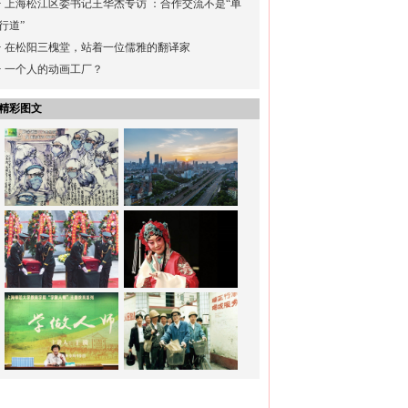
·
上海松江区委书记王华杰专访 ：合作交流不是“单
行道”
·
在松阳三槐堂，站着一位儒雅的翻译家
·
一个人的动画工厂？
精彩图文