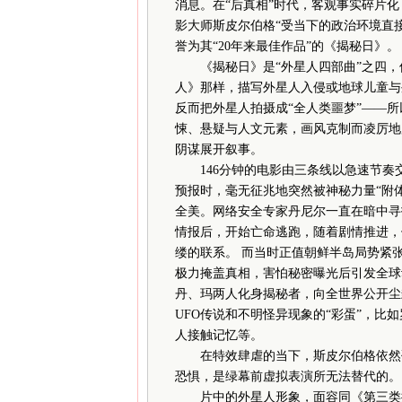
消息。在“后真相”时代，客观事实碎片化
影大师斯皮尔伯格“受当下的政治环境直
誉为其“20年来最佳作品”的《揭秘日》。
《揭秘日》是“外星人四部曲”之四，但
人》那样，描写外星人入侵或地球儿童与
反而把外星人拍摄成“全人类噩梦”——
悚、悬疑与人文元素，画风克制而凌厉地
阴谋展开叙事。
146分钟的电影由三条线以急速节奏
预报时，毫无征兆地突然被神秘力量“附
全美。网络安全专家丹尼尔一直在暗中寻
情报后，开始亡命逃跑，随着剧情推进，
缕的联系。 而当时正值朝鲜半岛局势紧
极力掩盖真相，害怕秘密曝光后引发全球
丹、玛两人化身揭秘者，向全世界公开尘
UFO传说和不明怪异现象的“彩蛋”，
人接触记忆等。
在特效肆虐的当下，斯皮尔伯格依然砸1
恐惧，是绿幕前虚拟表演所无法替代的。
片中的外星人形象，面容同《第三类接