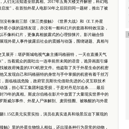
，人们无法知道全部真相。2017年五角大楼文件解密，科幻电
接启发”，在首拍外星人电影50年之后回归同一题材，推出了被
没有像前三部《第三类接触》《世界大战》和《E.T.外星
外星小孩的温情友谊，亦没有一般科幻片的套路和特效渲染，
所以不像科幻片，更像真相披露式的心理惊悚片。影片融合惊
展现外星人事件披露后社会的震撼与动荡，围绕谜题、真相与
交叉展开：堪萨斯城电视气象主播玛格丽特，一天在直播天气
体”，当着观众的面吐出一连串前所未闻的语音，诡异画面引爆
找被政府掩盖的UFO机密文件。他盗取了关于外星生命的机密
他又发现自己和玛格丽特的身世与手中掌握的机密有着千丝万
张，面临核战危险，政府官员斯坎伦借助先进的心灵互联技术
动荡，担心军工集团利益受损，于是对丹尼尔追杀……最后
封79年的真相。斯皮尔伯格在影片中放置了大量现实世界中的
比如罗斯威尔事件、外星人尸体解剖、麦田怪圈、被唤醒的与外星
.15亿美元实景实拍，演员在真实道具和场景压迫下展现的
触》里的外星生物惊人相似，还出现各种行为异常的动物，