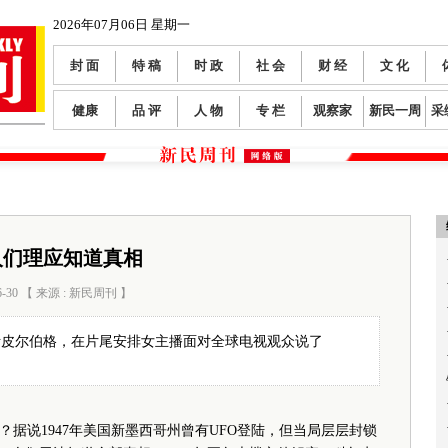
2026年07月06日 星期一
封 面
特 稿
时 政
社 会
财 经
文 化
健康
品 评
人 物
专 栏
观察家
新民一周
采
人们理应知道真相
6-30 【 来源 : 新民周刊 】
阅读数：
225
斯皮尔伯格，在片尾安排女主播面对全球电视观众说了
说1947年美国新墨西哥州曾有UFO登陆，但当局层层封锁