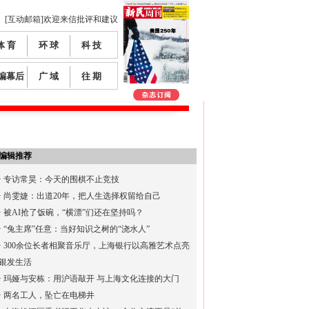
[互动邮箱]欢迎来信批评和建议
体 育
环 球
科 技
编幕后
广 域
往 期
编辑推荐
·
专访常昊：今天的围棋不止竞技
·
尚雯婕：出道20年，把人生选择权留给自己
·
被AI抢了饭碗，“横漂”们还在坚持吗？
·
“兔主席”任意：当好知识之树的“浇水人”
·
300余位长者相聚音乐厅，上海银行以高雅艺术点亮
银发生活
·
玛娅与安栋：用沪语敲开 与上海文化连接的大门
·
两名工人，坠亡在电梯井