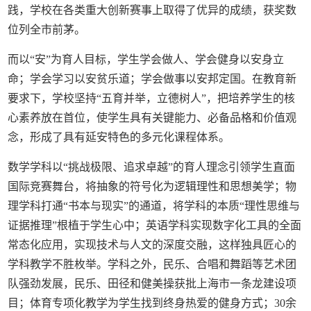
践，学校在各类重大创新赛事上取得了优异的成绩，获奖数
位列全市前茅。
而以“安”为育人目标，学生学会做人、学会健身以安身立
命；学会学习以安贫乐道；学会做事以安邦定国。在教育新
要求下，学校坚持“五育并举，立德树人”，把培养学生的核
心素养放在首位，使学生具有关键能力、必备品格和价值观
念，形成了具有延安特色的多元化课程体系。
数学学科以“挑战极限、追求卓越”的育人理念引领学生直面
国际竞赛舞台，将抽象的符号化为逻辑理性和思想美学；物
理学科打通“书本与现实”的通道，将学科的本质“理性思维与
证据推理”根植于学生心中；英语学科实现数字化工具的全面
常态化应用，实现技术与人文的深度交融，这样独具匠心的
学科教学不胜枚举。学科之外，民乐、合唱和舞蹈等艺术团
队强劲发展，民乐、田径和健美操获批上海市一条龙建设项
目；体育专项化教学为学生找到终身热爱的健身方式；30余