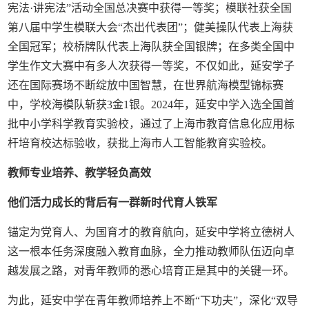
宪法·讲宪法”活动全国总决赛中获得一等奖；模联社获全国
第八届中学生模联大会“杰出代表团”；健美操队代表上海获
全国冠军；校桥牌队代表上海队获全国银牌；在多类全国中
学生作文大赛中有多人次获得一等奖，不仅如此，延安学子
还在国际赛场不断绽放中国智慧，在世界航海模型锦标赛
中，学校海模队斩获3金1银。2024年，延安中学入选全国首
批中小学科学教育实验校，通过了上海市教育信息化应用标
杆培育校达标验收，获批上海市人工智能教育实验校。
教师专业培养、教学轻负高效
他们活力成长的背后有一群新时代育人铁军
锚定为党育人、为国育才的教育航向，延安中学将立德树人
这一根本任务深度融入教育血脉，全力推动教师队伍迈向卓
越发展之路，对青年教师的悉心培育正是其中的关键一环。
为此，延安中学在青年教师培养上不断“下功夫”，深化“双导