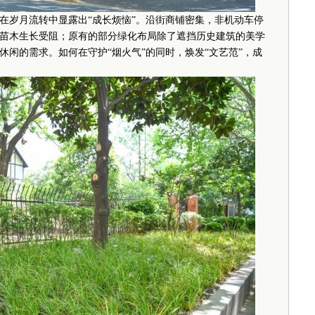
岁月流转中显露出“成长烦恼”。沿街商铺密集，非机动车停
苗木生长受阻；原有的部分绿化布局除了遮挡历史建筑的美学
闲的需求。如何在守护“烟火气”的同时，焕发“文艺范”，成