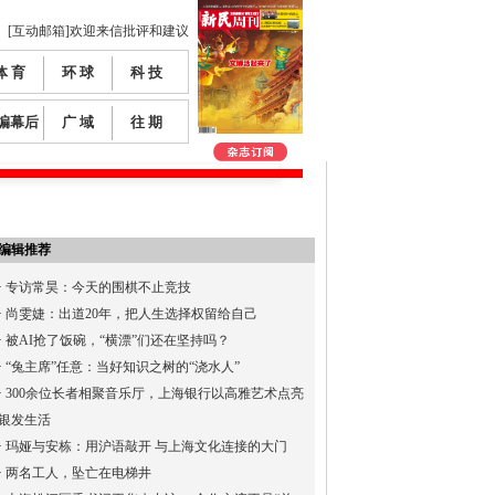
[互动邮箱]欢迎来信批评和建议
体 育
环 球
科 技
编幕后
广 域
往 期
编辑推荐
·
专访常昊：今天的围棋不止竞技
·
尚雯婕：出道20年，把人生选择权留给自己
·
被AI抢了饭碗，“横漂”们还在坚持吗？
·
“兔主席”任意：当好知识之树的“浇水人”
·
300余位长者相聚音乐厅，上海银行以高雅艺术点亮
银发生活
·
玛娅与安栋：用沪语敲开 与上海文化连接的大门
·
两名工人，坠亡在电梯井