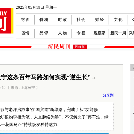
2025年05月19日 星期一
封 面
特 稿
时 政
社 会
财 经
文 化
区情
品 评
人 物
专 栏
观察家
新民一周
采
宁这条百年马路如何实现“逆生长”→
5-19 【 来源 : 上海长宁 】
阅读数：
316
分享到
影与老洋房故事的“国宾道”新华路，完成了从“功能修
以“植物季相为笔，人文脉络为墨”，不仅解决了“停车难、绿
第一花园马路”持续焕发独特魅力。