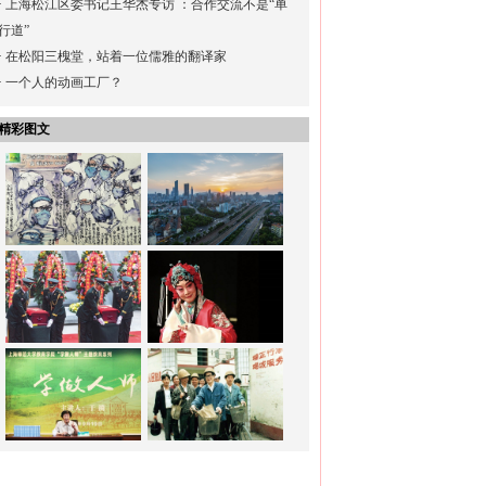
·
上海松江区委书记王华杰专访 ：合作交流不是“单
行道”
·
在松阳三槐堂，站着一位儒雅的翻译家
·
一个人的动画工厂？
精彩图文