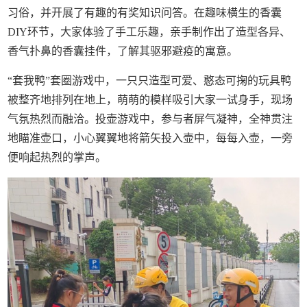
习俗，并开展了有趣的有奖知识问答。在趣味横生的香囊
DIY环节，大家体验了手工乐趣，亲手制作出了造型各异、
香气扑鼻的香囊挂件，了解其驱邪避疫的寓意。
“套我鸭”套圈游戏中，一只只造型可爱、憨态可掬的玩具鸭
被整齐地排列在地上，萌萌的模样吸引大家一试身手，现场
气氛热烈而融洽。投壶游戏中，参与者屏气凝神，全神贯注
地瞄准壶口，小心翼翼地将箭矢投入壶中，每每入壶，一旁
便响起热烈的掌声。