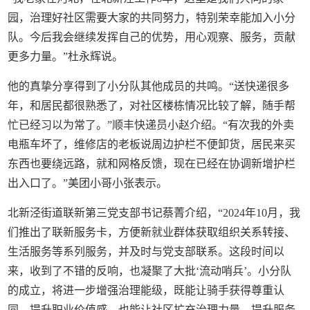
园，治理好社区需要大家的共同努力，特别荣幸能加入小分
队。今后我会继续发挥自己的优势，用心观察、服务，贡献
更多力量。”杜永辉说。
他的真挚分享得到了小分队其他成员的共鸣。“送快递很多
年，和居民都很熟悉了，对社区楼栋情况比较了解，随手帮
忙已经习以为常了。”顺丰快递员小赵介绍。“有次我的外卖
电瓶车坏了，维修店的老板说周边护栏不便卸货，居民来买
东西也要绕远路，就和网格反馈，现在已经在协调新增护栏
出入口了。”美团小哥小张表示。
北新泾街道联新第三党支部书记蔡菁介绍，“2024年10月，我
们推出了联新服务卡，方便新就业群体获取组织关系转接、
生活服务等系列服务，并及时与党支部联系。这段时间以
来，收到了不错的反响，也凝聚了大批‘流动哨兵’。小分队
的成立，将进一步增强治理能级，既能让骑手获得尊重认
同、提升职业价值感，也能让社区扩充治理力量、提升服务