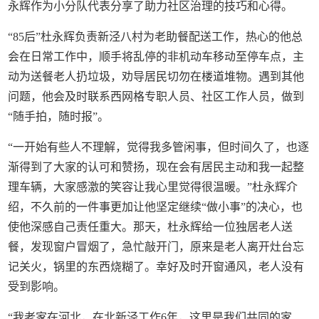
永辉作为小分队代表分享了助力社区治理的技巧和心得。
“85后”杜永辉负责新泾八村为老助餐配送工作，热心的他总
会在日常工作中，顺手将乱停的非机动车移动至停车点，主
动为送餐老人扔垃圾，劝导居民切勿在楼道堆物。遇到其他
问题，他会及时联系西网格专职人员、社区工作人员，做到
“随手拍，随时报”。
“一开始有些人不理解，觉得我多管闲事，但时间久了，也逐
渐得到了大家的认可和赞扬，现在会有居民主动和我一起整
理车辆，大家感激的笑容让我心里觉得很温暖。”杜永辉介
绍，不久前的一件事更加让他坚定继续“做小事”的决心，也
使他深感自己责任重大。那天，杜永辉给一位独居老人送
餐，发现窗户冒烟了，急忙敲开门，原来是老人离开灶台忘
记关火，锅里的东西烧糊了。幸好及时开窗通风，老人没有
受到影响。
“我老家在河北，在北新泾工作6年，这里是我们共同的家