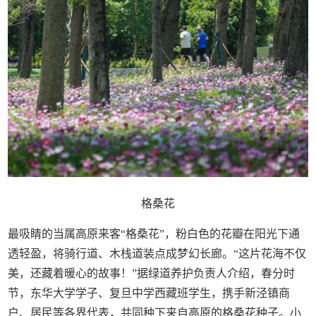
格桑花
最吸睛的当属高原来客“格桑花”，粉白色的花瓣在阳光下通
透轻盈，将骑行道、木栈道装点成梦幻长廊。“这片花海不仅
美，还藏着暖心的故事！”据绿道养护负责人介绍，春分时
节，东华大学学子、复旦中学西藏班学生，携手新泾镇商
户、居民等各界代表，共同种下来自高原的格桑花种子。小