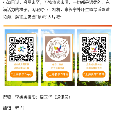
小满已过，盛夏未至，万物将满未满，一切都是温柔的、充
满活力的样子。闲暇时带上相机，来长宁外环生态绿道邂逅
花海，解锁朋友圈“顶流”大片吧~
撰稿：李媛媛摄影：周玉华（通讯员）
编辑：程 前