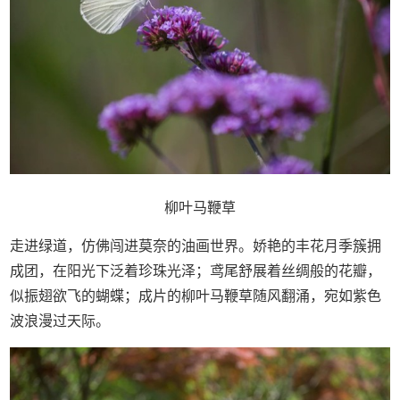
柳叶马鞭草
走进绿道，仿佛闯进莫奈的油画世界。娇艳的丰花月季簇拥
成团，在阳光下泛着珍珠光泽；鸢尾舒展着丝绸般的花瓣，
似振翅欲飞的蝴蝶；成片的柳叶马鞭草随风翻涌，宛如紫色
波浪漫过天际。