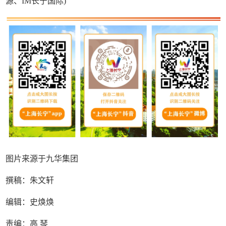
源、IM长宁国际)
图片来源于九华集团
撰稿：朱文轩
编辑：史焕焕
责编：高 琴