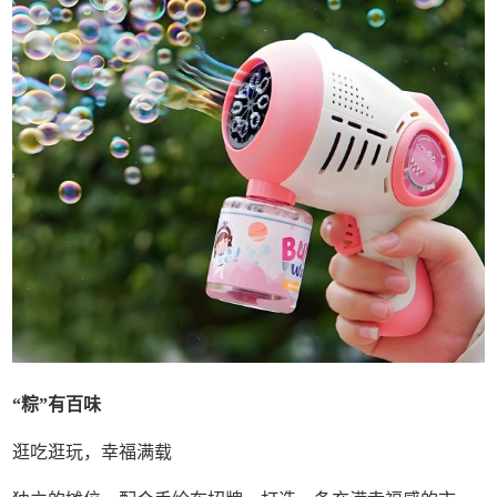
“
粽”
有百味
逛吃逛玩，幸福满载