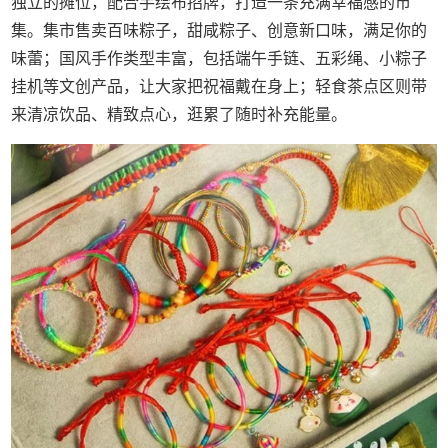
独立的摊位，配合手绘布招牌，打造一条充满幸福感的市
集。集市售卖百味粽子，甜咸粽子、创意新口味，满足你的
味蕾；国风手作类型丰富，包括端午手链、五彩绳、小粽子
挂机等文创产品，让大家把祝福戴在身上；轻食茶点区则带
来清凉饮品、精致点心，逛累了随时补充能量。