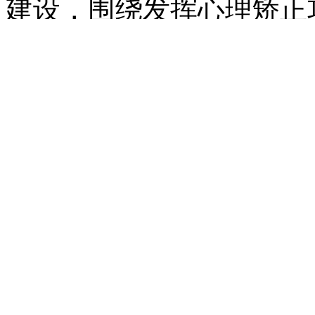
建设，围绕发挥心理矫正
会组织开展针对外省市社
矫正对象、女性社区矫正
目，教育成效初显。
据介绍，早在2003年
作，并于2012年10月建
年，根据司法部《社区矫
率先在全市进行功能改造