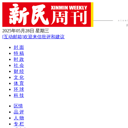
2025年05月28日 星期三
[互动邮箱]欢迎来信批评和建议
封 面
特 稿
时 政
社 会
财 经
文 化
体 育
环 球
科 技
区情
品 评
人 物
专 栏