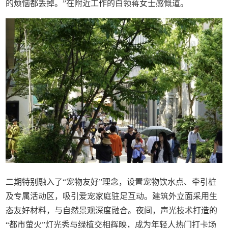
的烦恼都丢掉。”在附近工作的白领蒋女士感慨道。
二期特别融入了“宠物友好”理念，设置宠物饮水点、牵引桩
及专属活动区，吸引爱宠家庭驻足互动。建筑外立面采用生
态友好材料，与自然景观深度融合。夜间，声光技术打造的
“都市萤火”灯光秀与绿植交相辉映，成为年轻人热门打卡场