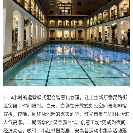
7×24小时的运营模式配合智慧化管理，让上生新所番禺路街
区突破了时间限制。白天，白领在开放式办公空间与咖啡馆
穿梭；夜晚，网红泳池畔的露天酒吧、灯光市集与VR体验馆
人气高涨。二期新增的“星空露台”与“创意工坊”更成为夜间
经济亮点，吸引了小红书摄影展、安高若运动市集等活动落