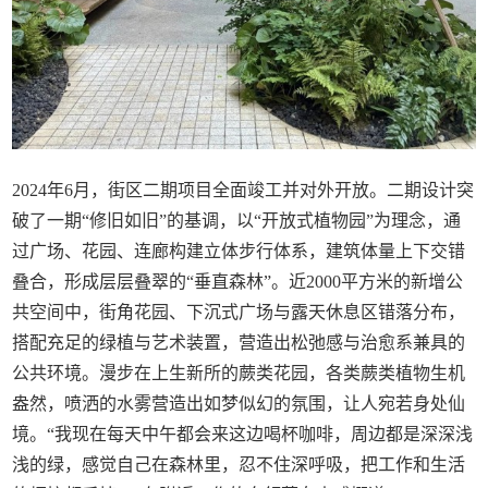
2024年6月，街区二期项目全面竣工并对外开放。二期设计突
破了一期“修旧如旧”的基调，以“开放式植物园”为理念，通
过广场、花园、连廊构建立体步行体系，建筑体量上下交错
叠合，形成层层叠翠的“垂直森林”。近2000平方米的新增公
共空间中，街角花园、下沉式广场与露天休息区错落分布，
搭配充足的绿植与艺术装置，营造出松弛感与治愈系兼具的
公共环境。漫步在上生新所的蕨类花园，各类蕨类植物生机
盎然，喷洒的水雾营造出如梦似幻的氛围，让人宛若身处仙
境。“我现在每天中午都会来这边喝杯咖啡，周边都是深深浅
浅的绿，感觉自己在森林里，忍不住深呼吸，把工作和生活