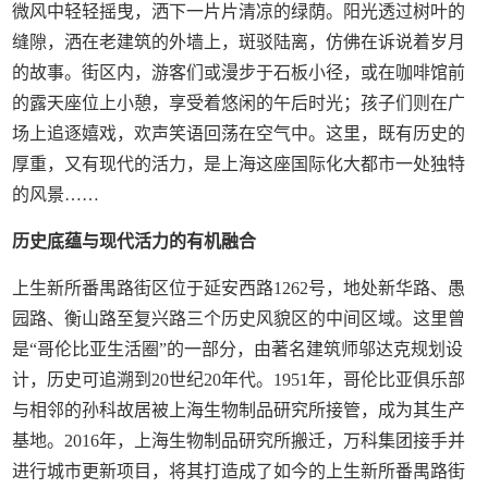
微风中轻轻摇曳，洒下一片片清凉的绿荫。阳光透过树叶的
缝隙，洒在老建筑的外墙上，斑驳陆离，仿佛在诉说着岁月
的故事。街区内，游客们或漫步于石板小径，或在咖啡馆前
的露天座位上小憩，享受着悠闲的午后时光；孩子们则在广
场上追逐嬉戏，欢声笑语回荡在空气中。这里，既有历史的
厚重，又有现代的活力，是上海这座国际化大都市一处独特
的风景……
历史底蕴与现代活力的有机融合
上生新所番禺路街区位于延安西路1262号，地处新华路、愚
园路、衡山路至复兴路三个历史风貌区的中间区域。这里曾
是“哥伦比亚生活圈”的一部分，由著名建筑师邬达克规划设
计，历史可追溯到20世纪20年代。1951年，哥伦比亚俱乐部
与相邻的孙科故居被上海生物制品研究所接管，成为其生产
基地。2016年，上海生物制品研究所搬迁，万科集团接手并
进行城市更新项目，将其打造成了如今的上生新所番禺路街