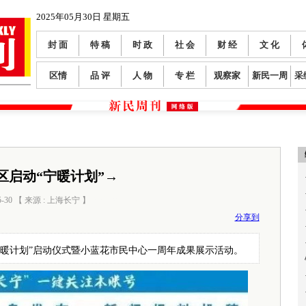
2025年05月30日 星期五
封 面
特 稿
时 政
社 会
财 经
文 化
区情
品 评
人 物
专 栏
观察家
新民一周
采
区启动“宁暖计划”→
5-30 【 来源 : 上海长宁 】
阅读数：
215
分享到
“宁暖计划”启动仪式暨小蓝花市民中心一周年成果展示活动。