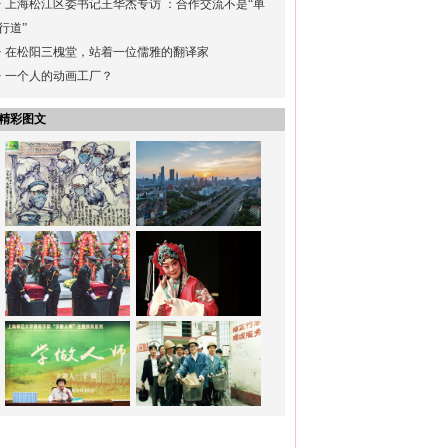
·
上海松江区委书记王华杰专访 ：合作交流不是“单
行道”
·
在松阳三槐堂，站着一位儒雅的翻译家
·
一个人的动画工厂？
精彩图文