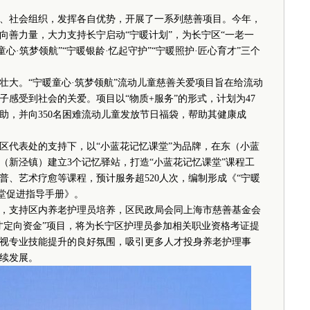
社会组织，发挥各自优势，开展了一系列慈善项目。今年，
向善力量，大力支持长宁启动“宁暖计划”，为长宁区“一老一
童心·筑梦领航”“宁暖银龄·忆起守护”“宁暖照护·匠心育才”三个
。“宁暖童心·筑梦领航”流动儿童慈善关爱项目旨在给流动
感受到社会的关爱。项目以“物质+服务”的形式，计划为47
助，并向350名困难流动儿童发放节日福袋，帮助其健康成
代表处的支持下，以“小蓝花记忆课堂”为品牌，在东（小蓝
（新泾镇）建立3个记忆驿站，打造“小蓝花记忆课堂”课程工
普、艺术疗愈等课程，预计服务超520人次，编制形成《“宁暖
课堂促进指导手册》。
支持区内养老护理员培养，区民政局会同上海市慈善基金会
才定向资金”项目，将为长宁区护理员参加相关职业资格考证提
视专业技能提升的良好氛围，吸引更多人才投身养老护理事
续发展。