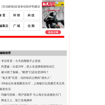
[互动邮箱]欢迎来信批评和建议
体 育
环 球
科 技
编幕后
广 域
往 期
编辑推荐
·
专访常昊：今天的围棋不止竞技
·
尚雯婕：出道20年，把人生选择权留给自己
·
被AI抢了饭碗，“横漂”们还在坚持吗？
·
“兔主席”任意：当好知识之树的“浇水人”
·
300余位长者相聚音乐厅，上海银行以高雅艺术点亮
银发生活
·
玛娅与安栋：用沪语敲开 与上海文化连接的大门
·
两名工人，坠亡在电梯井