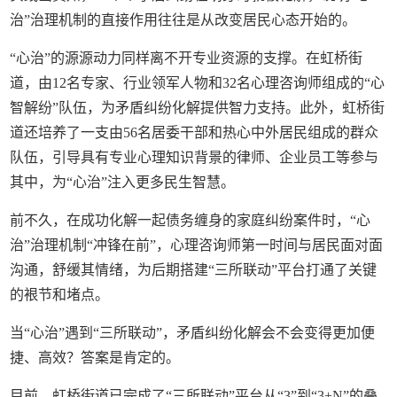
治”治理机制的直接作用往往是从改变居民心态开始的。
“心治”的源源动力同样离不开专业资源的支撑。在虹桥街
道，由12名专家、行业领军人物和32名心理咨询师组成的“心
智解纷”队伍，为矛盾纠纷化解提供智力支持。此外，虹桥街
道还培养了一支由56名居委干部和热心中外居民组成的群众
队伍，引导具有专业心理知识背景的律师、企业员工等参与
其中，为“心治”注入更多民生智慧。
前不久，在成功化解一起债务缠身的家庭纠纷案件时，“心
治”治理机制“冲锋在前”，心理咨询师第一时间与居民面对面
沟通，舒缓其情绪，为后期搭建“三所联动”平台打通了关键
的裉节和堵点。
当“心治”遇到“三所联动”，矛盾纠纷化解会不会变得更加便
捷、高效？答案是肯定的。
目前，虹桥街道已完成了“三所联动”平台从“3”到“3+N”的叠