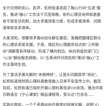
全方位倾听民心、民声，虹桥街道发起了融心行动“五进”服
务，推进“融心”工作法下沉至网格，依托心理咨询师和居委
会干部走访机制，加大矛盾排查力度，形成矛盾清单、问题
清单和诉求清单。
大家深知，想要将矛盾纠纷化解在基层，准确把握辖区群众
的心理诉求是关键。于是，辖区的心理服务站点和“三所联
动”调解室有序联动，形成了横向到边、纵向到底的家门口
“心治”解纷服务网络，以“五单闭环问效机制”推动“融心”工
作法落地生效。
为了激活矛盾化解的“末梢神经”，让苗头问题提早“消化”，
虹桥街道悄然把心理科普教育融入日常平安宣传之中。截至
目前，虹桥街道已组织开展心理科普巡讲100余场，推出中英
日韩语言《宁心课堂》精品课程等，受众达7万余名......
实践出真知，一个个矛盾纠纷在萌芽时就被化解，说明“心