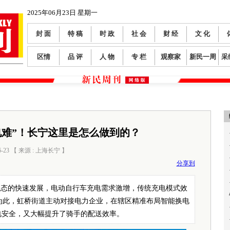
2025年06月23日 星期一
封 面
特 稿
时 政
社 会
财 经
文 化
区情
品 评
人 物
专 栏
观察家
新民一周
采
电难”！长宁这里是怎么做到的？
6-23 【 来源 : 上海长宁 】
阅读数：
197
分享到
业态的快速发展，电动自行车充电需求激增，传统充电模式效
为此，虹桥街道主动对接电力企业，在辖区精准布局智能换电
电安全，又大幅提升了骑手的配送效率。