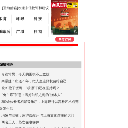
[互动邮箱]欢迎来信批评和建议
体 育
环 球
科 技
编幕后
广 域
往 期
编辑推荐
·
专访常昊：今天的围棋不止竞技
·
尚雯婕：出道20年，把人生选择权留给自己
·
被AI抢了饭碗，“横漂”们还在坚持吗？
·
“兔主席”任意：当好知识之树的“浇水人”
·
300余位长者相聚音乐厅，上海银行以高雅艺术点亮
银发生活
·
玛娅与安栋：用沪语敲开 与上海文化连接的大门
·
两名工人，坠亡在电梯井