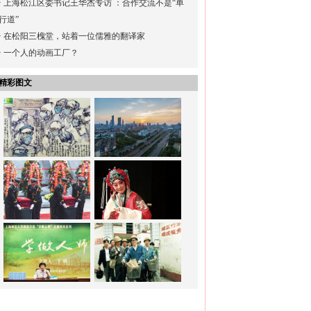
·
上海松江区委书记王华杰专访 ：合作交流不是“单
行道”
·
在松阳三槐堂，站着一位儒雅的翻译家
·
一个人的动画工厂？
精彩图文