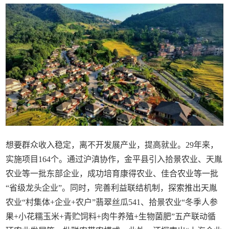
想要群众收入稳定，离不开发展产业，提高就业。29年来，
实施项目164个。通过沪滇协作，金平县引入拾景农业、天胤
农业等一批东部企业，成功培育康得农业、佳合农业等一批
“省级龙头企业”。同时，完善利益联结机制，探索推出天胤
农业“村集体+企业+农户”翡翠丝瓜541、拾景农业“冬季人参
果+小花糯玉米+青贮饲料+肉牛养殖+生物菌肥”五产联动循