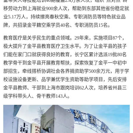
富带头人等技能培训46期覆盖2.4万余人次，组织“点对点”转
移劳动力到上海就业900余人次，帮助到东部其他省份稳定就
业5.17万人，持续擦亮春秋空乘、专职消防员等特色就业品
牌，共招录金平籍空乘学员40名、专职消防员15名。
教育医疗是关乎民生的重点领域。29年来，实施项目87个，
极大提升了金平县教育医疗卫生水平。为了让金平县的孩子
们能在家门口就获得良好的教育，长宁区累计选派19批80名
教学骨干到金平县开展教育帮扶，探索恢复了金平一中初中
部招生，牵线搭桥协调社会各界捐资助学500余万元，用于学
校设施设备更新、品学兼优学生资助等助学项目，先后安排
金平县教师、干部到上海市跟岗培训62人次，培养省州县三
级学科带头人、骨干教师143人。