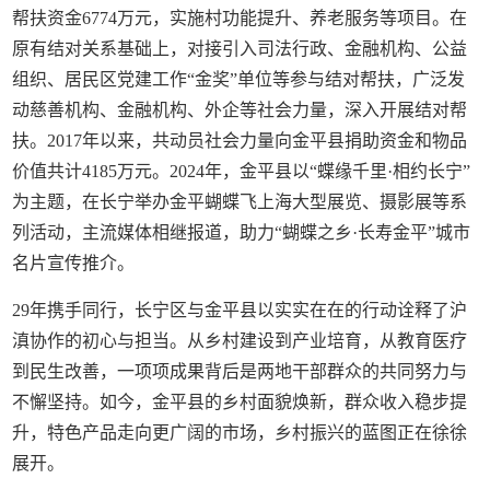
帮扶资金6774万元，实施村功能提升、养老服务等项目。在
原有结对关系基础上，对接引入司法行政、金融机构、公益
组织、居民区党建工作“金奖”单位等参与结对帮扶，广泛发
动慈善机构、金融机构、外企等社会力量，深入开展结对帮
扶。2017年以来，共动员社会力量向金平县捐助资金和物品
价值共计4185万元。2024年，金平县以“蝶缘千里·相约长宁”
为主题，在长宁举办金平蝴蝶飞上海大型展览、摄影展等系
列活动，主流媒体相继报道，助力“蝴蝶之乡·长寿金平”城市
名片宣传推介。
29年携手同行，长宁区与金平县以实实在在的行动诠释了沪
滇协作的初心与担当。从乡村建设到产业培育，从教育医疗
到民生改善，一项项成果背后是两地干部群众的共同努力与
不懈坚持。如今，金平县的乡村面貌焕新，群众收入稳步提
升，特色产品走向更广阔的市场，乡村振兴的蓝图正在徐徐
展开。