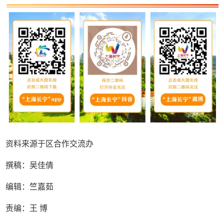
资料来源于区合作交流办
撰稿：吴佳倩
编辑：竺嘉茹
责编：王 博