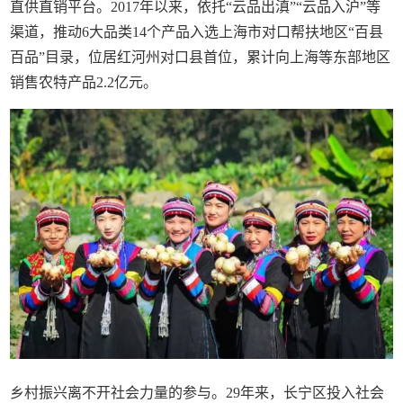
直供直销平台。2017年以来，依托“云品出滇”“云品入沪”等
渠道，推动6大品类14个产品入选上海市对口帮扶地区“百县
百品”目录，位居红河州对口县首位，累计向上海等东部地区
销售农特产品2.2亿元。
乡村振兴离不开社会力量的参与。29年来，长宁区投入社会