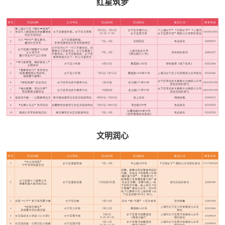
红星筑梦
文明润心