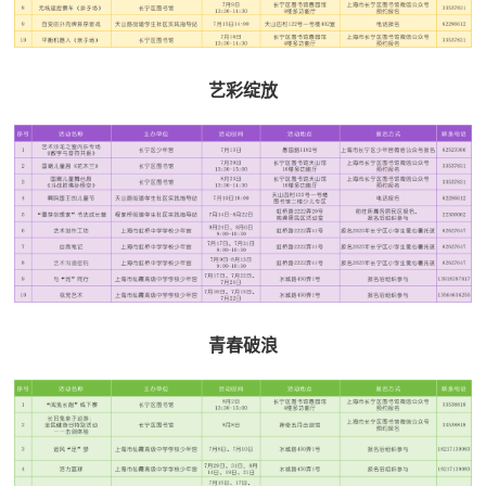
艺彩绽放
青春破浪