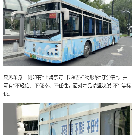
只见车身一侧印有“上海禁毒”卡通吉祥物形象“守沪者”，并
写有“不轻信、不侥幸、不任性，面对毒品请坚决说‘不’”等标
语。