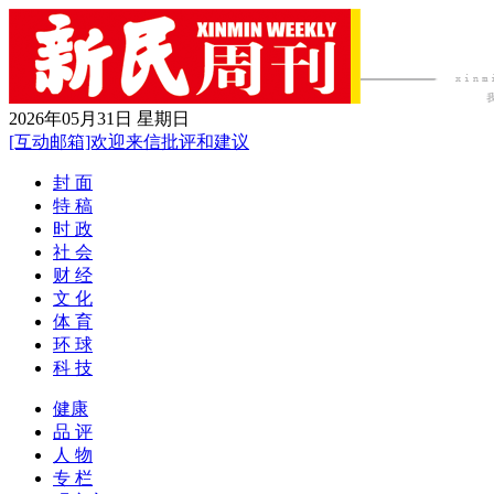
2026年05月31日 星期日
[互动邮箱]欢迎来信批评和建议
封 面
特 稿
时 政
社 会
财 经
文 化
体 育
环 球
科 技
健康
品 评
人 物
专 栏